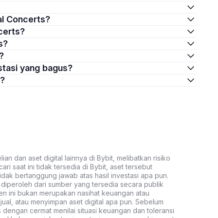
al Concerts?
certs?
s?
?
stasi yang bagus?
a?
an dan aset digital lainnya di Bybit, melibatkan risiko
ari saat ini tidak tersedia di Bybit, aset tersebut
idak bertanggung jawab atas hasil investasi apa pun.
ni diperoleh dari sumber yang tersedia secara publik
ten ini bukan merupakan nasihat keuangan atau
al, atau menyimpan aset digital apa pun. Sebelum
s dengan cermat menilai situasi keuangan dan toleransi