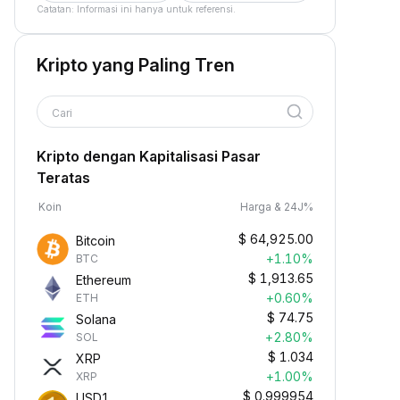
Catatan: Informasi ini hanya untuk referensi.
Kripto yang Paling Tren
Cari
Kripto dengan Kapitalisasi Pasar
Teratas
Koin
Harga & 24J%
$
64,925.00
Bitcoin
+1.10%
BTC
$
1,913.65
Ethereum
+0.60%
ETH
$
74.75
Solana
+2.80%
SOL
$
1.034
XRP
+1.00%
XRP
$
0.999954
USD1