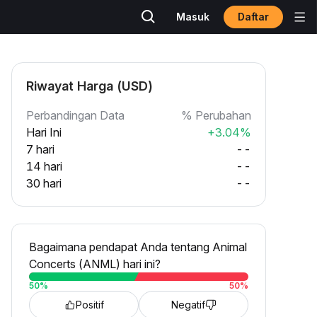
Daftar
Masuk
Riwayat Harga (USD)
Perbandingan Data
% Perubahan
Hari Ini
+3.04%
7 hari
--
14 hari
--
30 hari
--
Bagaimana pendapat Anda tentang Animal
Concerts (ANML) hari ini?
50
%
50
%
Positif
Negatif