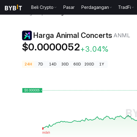
Beli Crypto
Pasar
Perdagangan
TradFi
Harga Kripto
Harga Animal Concerts ANML
Harga Animal Concerts
ANML
$0.0000052
+3.04%
24H
7D
14D
30D
60D
200D
1Y