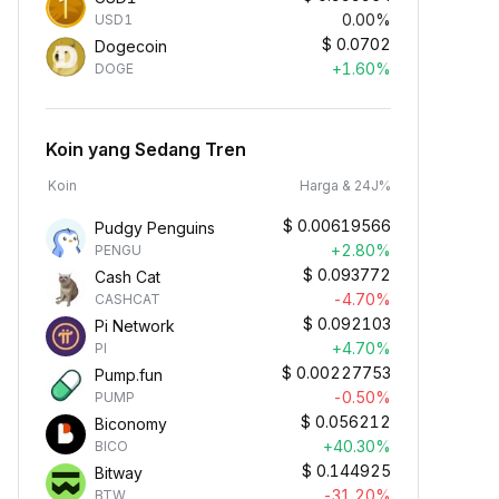
0.00%
USD1
$
0.0702
Dogecoin
+1.60%
DOGE
Koin yang Sedang Tren
Koin
Harga & 24J%
$
0.00619566
Pudgy Penguins
+2.80%
PENGU
$
0.093772
Cash Cat
-4.70%
CASHCAT
$
0.092103
Pi Network
+4.70%
PI
$
0.00227753
Pump.fun
-0.50%
PUMP
$
0.056212
Biconomy
+40.30%
BICO
$
0.144925
Bitway
-31.20%
BTW