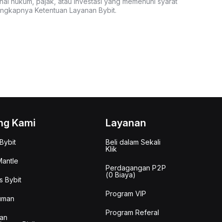
nal hukum, pajak, atau investasi yang memenuhi syarat
lengkapnya Ketentuan Layanan Bybit.
ng Kami
Layanan
Bybit
Beli dalam Sekali
Klik
antle
Perdagangan P2P
(0 Biaya)
s Bybit
Program VIP
uman
Program Referal
an