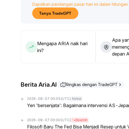
Dapatkan pandangan pasar hari ini dalam hitungan 
Sistem moving average harian menunjukkan tren b
Secara keseluruhan, $0,03 menjadi dukungan jangka
Tanya TradeGPT
jangka menengah bisa ke kisaran $0,038–$0,042
.
Disarankan untuk memperhatikan petunjuk kebijaka
ada gangguan negatif, posisi pertahanan dianjurk
Apa yan
Mengapa ARIA naik hari
memenga
ini?
depan 
Berita Aria.AI
Ringkas dengan TradeGPT
2026-08-07 00:05
(UTC)
Netral
Yen 'bersenjata': Bagaimana intervensi AS-Jep
2026-08-07 00:00
(UTC)
Bearish
Filosofi Baru The Fed Bisa Menjadi Resep untuk V