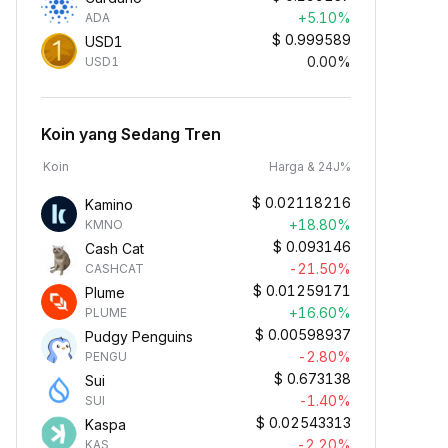
+5.10%
ADA
$
0.999589
USD1
0.00%
USD1
Koin yang Sedang Tren
Koin
Harga & 24J%
$
0.02118216
Kamino
+18.80%
KMNO
$
0.093146
Cash Cat
-21.50%
CASHCAT
$
0.01259171
Plume
+16.60%
PLUME
$
0.00598937
Pudgy Penguins
-2.80%
PENGU
$
0.673138
Sui
-1.40%
SUI
$
0.02543313
Kaspa
-2.20%
KAS