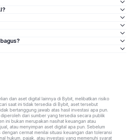
AI?
g bagus?
an dan aset digital lainnya di Bybit, melibatkan risiko
ari saat ini tidak tersedia di Bybit, aset tersebut
idak bertanggung jawab atas hasil investasi apa pun.
ni diperoleh dari sumber yang tersedia secara publik
ten ini bukan merupakan nasihat keuangan atau
al, atau menyimpan aset digital apa pun. Sebelum
s dengan cermat menilai situasi keuangan dan toleransi
nal hukum, pajak, atau investasi yang memenuhi syarat