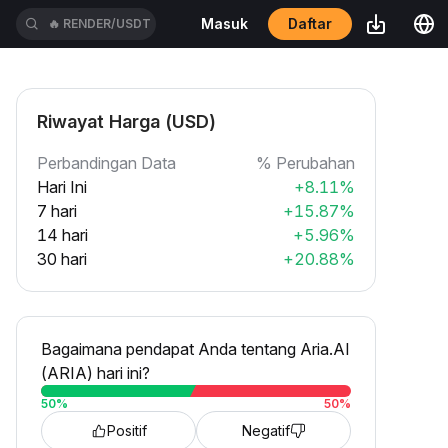
Daftar
Masuk
🔥
RENDER/USDT
Riwayat Harga (USD)
Perbandingan Data
% Perubahan
Hari Ini
+8.11%
7 hari
+15.87%
14 hari
+5.96%
30 hari
+20.88%
Bagaimana pendapat Anda tentang Aria.AI
(ARIA) hari ini?
50
%
50
%
Positif
Negatif