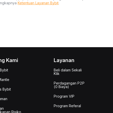
lengkapnya
Ketentuan Layanan Bybit
.
ng Kami
Layanan
Bybit
Beli dalam Sekali
Klik
antle
Perdagangan P2P
(0 Biaya)
s Bybit
Program VIP
uman
Program Referal
an
kapan Risiko