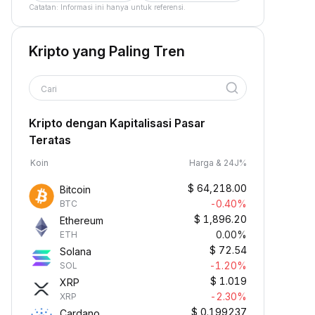
Catatan: Informasi ini hanya untuk referensi.
Kripto yang Paling Tren
Cari
Kripto dengan Kapitalisasi Pasar
Teratas
Koin
Harga & 24J%
$
64,218.00
Bitcoin
-0.40%
BTC
$
1,896.20
Ethereum
0.00%
ETH
$
72.54
Solana
-1.20%
SOL
$
1.019
XRP
-2.30%
XRP
$
0.199237
Cardano