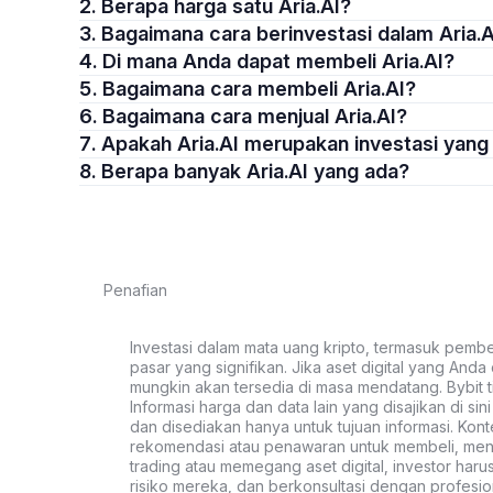
2. Berapa harga satu Aria.AI?
3. Bagaimana cara berinvestasi dalam Aria.
4. Di mana Anda dapat membeli Aria.AI?
5. Bagaimana cara membeli Aria.AI?
6. Bagaimana cara menjual Aria.AI?
7. Apakah Aria.AI merupakan investasi yan
8. Berapa banyak Aria.AI yang ada?
Penafian
Investasi dalam mata uang kripto, termasuk pembeli
pasar yang signifikan. Jika aset digital yang Anda c
mungkin akan tersedia di masa mendatang. Bybit t
Informasi harga dan data lain yang disajikan di si
dan disediakan hanya untuk tujuan informasi. Kon
rekomendasi atau penawaran untuk membeli, menju
trading atau memegang aset digital, investor haru
risiko mereka, dan berkonsultasi dengan profesio