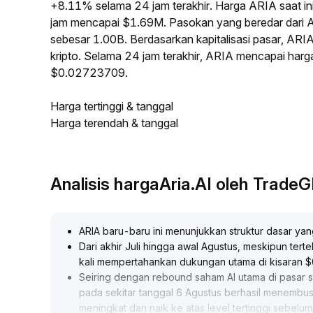
+8.11% selama 24 jam terakhir. Harga ARIA saat i
jam mencapai $1.69M. Pasokan yang beredar dari
sebesar 1.00B. Berdasarkan kapitalisasi pasar, ARI
kripto. Selama 24 jam terakhir, ARIA mencapai har
$0.02723709.
Harga tertinggi & tanggal
Harga terendah & tanggal
Analisis hargaAria.AI oleh Trade
ARIA baru-baru ini menunjukkan struktur dasar ya
Dari akhir Juli hingga awal Agustus, meskipun tert
kali mempertahankan dukungan utama di kisaran 
Seiring dengan rebound saham AI utama di pasar s
pada sekitar tanggal 6 Agustus berhasil menembu
meningkat dan naik ke atas level tertinggi sebelu