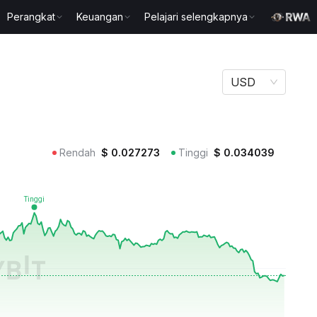
Perangkat
Keuangan
Pelajari selengkapnya
USD
Rendah
$
0.027273
Tinggi
$
0.034039