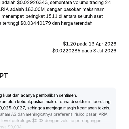
ni adalah $0.02926343, sementara volume trading 24
 ARIA adalah 183.00M, dengan pasokan maksimum
A menempati peringkat 1511 di antara seluruh aset
ga tertinggi $0.03440179 dan harga terendah
$1.20 pada 13 Apr 2026
$0.0220285 pada 8 Jul 2026
GPT
ng kuat dan adanya pembalikan sentimen
.
ekan oleh ketidakpastian makro, dana di sektor ini berulang
$0,025–0,027, sehingga menjaga margin keamanan teknis
.
aham AS dan meningkatnya preferensi risiko pasar, ARIA
s level psikologis $0,03 dengan volume perdagangan
mnya $0,034
.