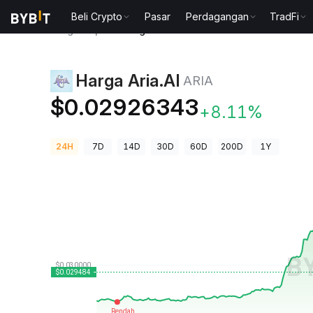
Beli Crypto
Pasar
Perdagangan
TradFi
Harga Kripto
Harga Aria.AI ARIA
Harga Aria.AI
ARIA
$0.02926343
+8.11%
24H
7D
14D
30D
60D
200D
1Y