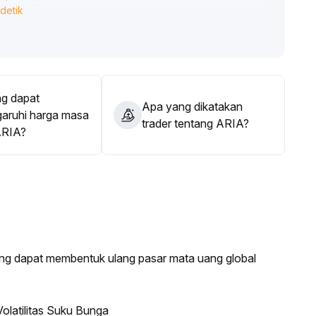
detik
ullish, mencerminkan penguatan tren
.
 pendek untuk kenaikan; jika stabil di atasnya, target
n Federal Reserve dan performa saham AI unggulan; jika
an di $0,028
.
g dapat
Apa yang dikatakan
ruhi harga masa
trader tentang ARIA?
ARIA?
ang dapat membentuk ulang pasar mata uang global
olatilitas Suku Bunga