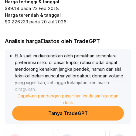
Harga tertinggi & tanggal
$89.14 pada 23 Feb 2018
Harga terendah & tanggal
$0.226239 pada 20 Jul 2026
Analisis hargaElastos oleh TradeGPT
ELA saat ini diuntungkan oleh pemulihan sementara
preferensi risiko di pasar kripto, rotasi modal dapat
mendorong kenaikan jangka pendek, namun dari sisi
teknikal belum muncul sinyal breakout dengan volume
yang signifikan, sehingga kelanjutan tren masih
diragukan
.
Disarankan untuk memperhatikan interaksi harga dan
Dapatkan pandangan pasar hari ini dalam hitungan
volume di kisaran USD 0,95-1,10 pada jangka pendek
detik
dan menunggu sinyal breakout yang jelas sebelum
Tanya TradeGPT
melakukan penataan portofolio
.
Untuk jangka menengah-panjang, masih perlu
memperhatikan perubahan likuiditas makro dan
indikator sentimen, secara fleksibel menyesuaikan