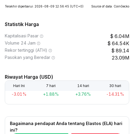
Terakhir diperbarui: 2026-08-09 12:56:45
(UTC+0)
Source of data: CoinGecko
Statistik Harga
Kapitalisasi Pasar
6.04M
Volume 24 Jam
64.54K
Rekor tertinggi (ATH)
89.14
Pasokan yang Beredar
23.09M
Riwayat Harga (USD)
Hari Ini
7 hari
14 hari
30 hari
-3.01%
+1.88%
+3.76%
-14.31%
Bagaimana pendapat Anda tentang Elastos (ELA) hari
ini?