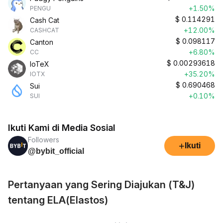
+1.50%
PENGU
$
0.114291
Cash Cat
+12.00%
CASHCAT
$
0.098117
Canton
+6.80%
CC
$
0.00293618
IoTeX
+35.20%
IOTX
$
0.690468
Sui
+0.10%
SUI
Ikuti Kami di Media Sosial
Followers
+
Ikuti
@bybit_official
Pertanyaan yang Sering Diajukan (T&J)
tentang ELA(Elastos)