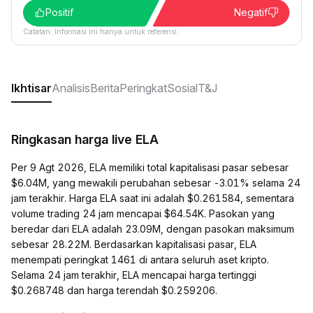
Positif
Negatif
Catatan: Informasi ini hanya untuk referensi.
Ikhtisar
Analisis
Berita
Peringkat
Sosial
T&J
Ringkasan harga live ELA
Per 9 Agt 2026, ELA memiliki total kapitalisasi pasar sebesar
$6.04M, yang mewakili perubahan sebesar -3.01% selama 24
jam terakhir. Harga ELA saat ini adalah $0.261584, sementara
volume trading 24 jam mencapai $64.54K. Pasokan yang
beredar dari ELA adalah 23.09M, dengan pasokan maksimum
sebesar 28.22M. Berdasarkan kapitalisasi pasar, ELA
menempati peringkat 1461 di antara seluruh aset kripto.
Selama 24 jam terakhir, ELA mencapai harga tertinggi
$0.268748 dan harga terendah $0.259206.