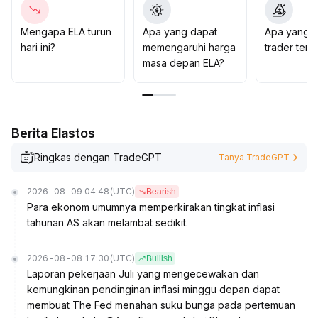
posisi, menjalankan stop-loss dengan disiplin, dan
menghindari keputusan yang terpengaruh fluktuasi
Mengapa ELA turun
Apa yang dapat
Apa yang d
emosi
.
hari ini?
memengaruhi harga
trader tent
masa depan ELA?
Berita Elastos
Ringkas dengan TradeGPT
Tanya TradeGPT
2026-08-09 04:48
(UTC)
Bearish
Para ekonom umumnya memperkirakan tingkat inflasi
tahunan AS akan melambat sedikit.
2026-08-08 17:30
(UTC)
Bullish
Laporan pekerjaan Juli yang mengecewakan dan
kemungkinan pendinginan inflasi minggu depan dapat
membuat The Fed menahan suku bunga pada pertemuan