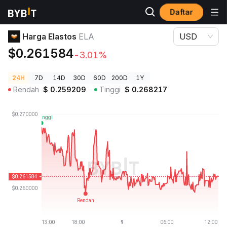
Daftar
Harga Kripto
Harga Elastos ELA
Harga Elastos
ELA
USD
$0.261584
-3.01%
24H
7D
14D
30D
60D
200D
1Y
Rendah
$
0.259209
Tinggi
$
0.268217