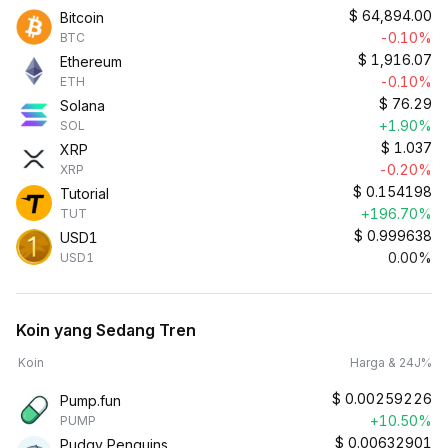
$
64,894.00
Bitcoin
-0.10%
BTC
$
1,916.07
Ethereum
-0.10%
ETH
$
76.29
Solana
+1.90%
SOL
$
1.037
XRP
-0.20%
XRP
$
0.154198
Tutorial
+196.70%
TUT
$
0.999638
USD1
0.00%
USD1
Koin yang Sedang Tren
Koin
Harga & 24J%
$
0.00259226
Pump.fun
+10.50%
PUMP
$
0.00632901
Pudgy Penguins