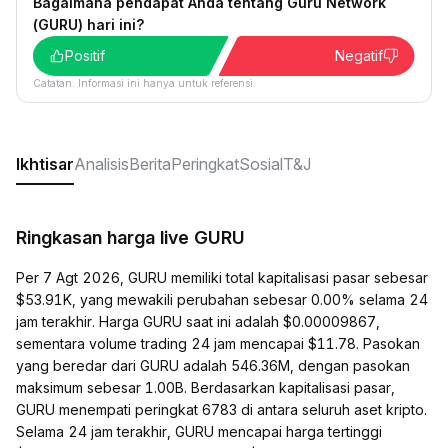
Bagaimana pendapat Anda tentang Guru Network
(GURU) hari ini?
Positif
Negatif
Catatan: Informasi ini hanya untuk referensi.
Ikhtisar
Analisis
Berita
Peringkat
Sosial
T&J
Ringkasan harga live GURU
Per 7 Agt 2026, GURU memiliki total kapitalisasi pasar sebesar
$53.91K, yang mewakili perubahan sebesar 0.00% selama 24
jam terakhir. Harga GURU saat ini adalah $0.00009867,
sementara volume trading 24 jam mencapai $11.78. Pasokan
yang beredar dari GURU adalah 546.36M, dengan pasokan
maksimum sebesar 1.00B. Berdasarkan kapitalisasi pasar,
GURU menempati peringkat 6783 di antara seluruh aset kripto.
Selama 24 jam terakhir, GURU mencapai harga tertinggi