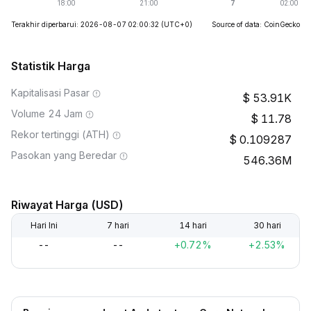
Terakhir diperbarui: 2026-08-07 02:00:32
(UTC+0)
Source of data: CoinGecko
Statistik Harga
Kapitalisasi Pasar
53.91K
Volume 24 Jam
11.78
Rekor tertinggi (ATH)
0.109287
Pasokan yang Beredar
546.36M
Riwayat Harga (USD)
Hari Ini
7 hari
14 hari
30 hari
--
--
+0.72%
+2.53%