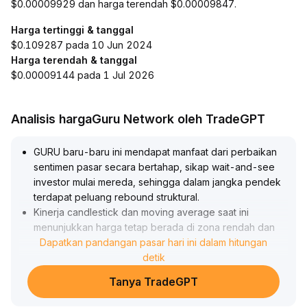
$0.00009929 dan harga terendah $0.00009847.
Harga tertinggi & tanggal
$0.109287 pada 10 Jun 2024
Harga terendah & tanggal
$0.00009144 pada 1 Jul 2026
Analisis hargaGuru Network oleh TradeGPT
GURU baru-baru ini mendapat manfaat dari perbaikan
sentimen pasar secara bertahap, sikap wait-and-see
investor mulai mereda, sehingga dalam jangka pendek
terdapat peluang rebound struktural
.
Kinerja candlestick dan moving average saat ini
menunjukkan harga tetap berada di zona rendah dan
bergerak sideways, kekuatan bullish dan bearish
Dapatkan pandangan pasar hari ini dalam hitungan
seimbang
.
detik
Jika mampu mendapatkan dukungan signifikan di batas
Tanya TradeGPT
bawah (mengacu pada level support) disertai
peningkatan volume, potensi kenaikan dapat terealisasi,