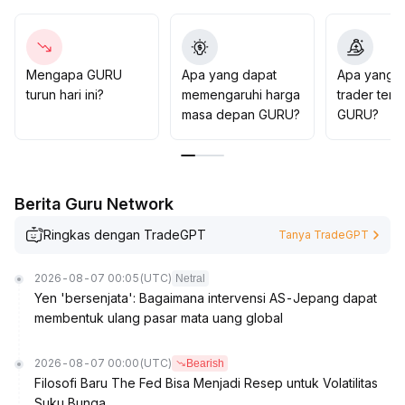
dengan target atas pada level resistance tertinggi
sebelumnya
.
Saran operasional: dalam waktu dekat, dapat secara
bertahap membuka posisi kecil dan menambah posisi
Mengapa GURU
Apa yang dapat
Apa yang d
saat volume meningkat, namun harus disiplin dalam
turun hari ini?
memengaruhi harga
trader tent
mengontrol stop loss di batas bawah
.
masa depan GURU?
GURU?
Risiko jangka menengah hingga panjang tetap ada,
perlu memantau secara ketat perubahan makro dan
fundamental on-chain, hindari mengejar kenaikan
secara membabi buta
.
Berita Guru Network
Ringkas dengan TradeGPT
Tanya TradeGPT
2026-08-07 00:05
(UTC)
Netral
Yen 'bersenjata': Bagaimana intervensi AS-Jepang dapat
membentuk ulang pasar mata uang global
2026-08-07 00:00
(UTC)
Bearish
Filosofi Baru The Fed Bisa Menjadi Resep untuk Volatilitas
Suku Bunga