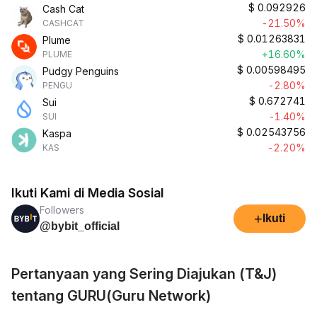
$
0.092926
Cash Cat
-21.50%
CASHCAT
$
0.01263831
Plume
+16.60%
PLUME
$
0.00598495
Pudgy Penguins
-2.80%
PENGU
$
0.672741
Sui
-1.40%
SUI
$
0.02543756
Kaspa
-2.20%
KAS
Ikuti Kami di Media Sosial
Followers
+
Ikuti
@bybit_official
Pertanyaan yang Sering Diajukan (T&J)
tentang GURU(Guru Network)