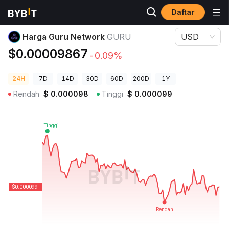
Daftar
Harga Kripto
Harga Guru Network GURU
Harga Guru Network
GURU
USD
$0.00009867
-0.09%
24H
7D
14D
30D
60D
200D
1Y
Rendah
$
0.000098
Tinggi
$
0.000099