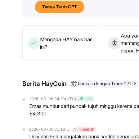
Untuk tata letak jangka menengah-panjang, perhat
Tanya TradeGPT
waspada terhadap dampak retracement akibat liku
Apa yan
Mengapa HAY naik hari
memenga
ini?
depan 
Berita HayCoin
Ringkas dengan TradeGPT
2026-08-06 04:20
(UTC)
Bullish
Emas mundur dari puncak tujuh minggu karena pa
$4.300
2026-08-06 01:18
(UTC)
Bearish
Daly dari Fed mengatakan bank sentral benar u