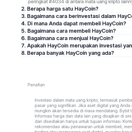
peringkat #4034 di antara mata uang kripto lainn
2. Berapa harga satu HayCoin?
3. Bagaimana cara berinvestasi dalam HayC
4. Di mana Anda dapat membeli HayCoin?
5. Bagaimana cara membeli HayCoin?
6. Bagaimana cara menjual HayCoin?
7. Apakah HayCoin merupakan investasi ya
8. Berapa banyak HayCoin yang ada?
Penafian
Investasi dalam mata uang kripto, termasuk pembeli
pasar yang signifikan. Jika aset digital yang Anda c
mungkin akan tersedia di masa mendatang. Bybit t
Informasi harga dan data lain yang disajikan di si
dan disediakan hanya untuk tujuan informasi. Kon
rekomendasi atau penawaran untuk membeli, menju
trading atau memegang aset digital, investor haru