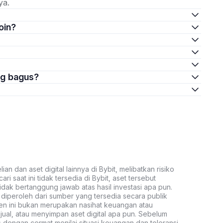
ya.
oin?
ng bagus?
an dan aset digital lainnya di Bybit, melibatkan risiko
ari saat ini tidak tersedia di Bybit, aset tersebut
idak bertanggung jawab atas hasil investasi apa pun.
ni diperoleh dari sumber yang tersedia secara publik
ten ini bukan merupakan nasihat keuangan atau
al, atau menyimpan aset digital apa pun. Sebelum
s dengan cermat menilai situasi keuangan dan toleransi