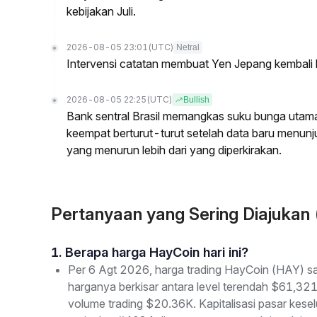
kebijakan Juli.
2026-08-05 23:01
(UTC)
Netral
Intervensi catatan membuat Yen Jepang kembali
2026-08-05 22:25
(UTC)
Bullish
Bank sentral Brasil memangkas suku bunga utam
keempat berturut-turut setelah data baru menun
yang menurun lebih dari yang diperkirakan.
Pertanyaan yang Sering Diajukan
1. Berapa harga HayCoin hari ini?
Per 6 Agt 2026, harga trading HayCoin (HAY) saa
harganya berkisar antara level terendah $61,321
volume trading $20.36K. Kapitalisasi pasar ke