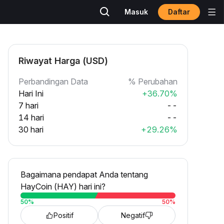
Daftar
Masuk
Riwayat Harga (USD)
Perbandingan Data
% Perubahan
Hari Ini
+36.70%
7 hari
--
14 hari
--
30 hari
+29.26%
Bagaimana pendapat Anda tentang
HayCoin (HAY) hari ini?
50
%
50
%
Positif
Negatif