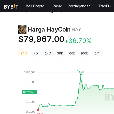
Beli Crypto
Pasar
Perdagangan
TradFi
Harga Kripto
Harga HayCoin HAY
Harga HayCoin
HAY
$79,967.00
+36.70%
24H
7D
14D
30D
60D
200D
1Y