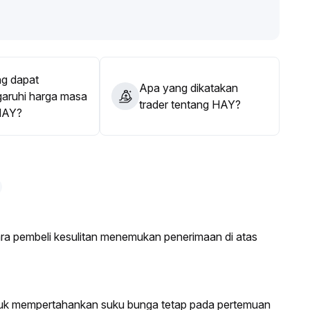
ikan resonnansi fundamental dan tren pasar, namun tetap
iditas rendah
.
g dapat
Apa yang dikatakan
ruhi harga masa
trader tentang HAY?
HAY?
ra pembeli kesulitan menemukan penerimaan di atas
ntuk mempertahankan suku bunga tetap pada pertemuan