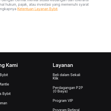
nal hukum, pajak, atau investasi yang memenuhi syarat
lengkapnya
Ketentuan Layanan Bybit
.
ng Kami
Layanan
Bybit
Beli dalam Sekali
Klik
antle
Perdagangan P2P
(0 Biaya)
s Bybit
Program VIP
uman
Program Referal