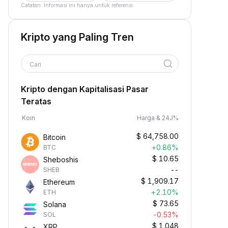
Catatan: Informasi ini hanya untuk referensi.
Kripto yang Paling Tren
Cari
Kripto dengan Kapitalisasi Pasar
Teratas
Koin
Harga & 24J%
$
64,758.00
Bitcoin
+0.86%
BTC
$
10.65
Sheboshis
--
SHEB
$
1,909.17
Ethereum
+2.10%
ETH
$
73.65
Solana
-0.53%
SOL
$
1.048
XRP