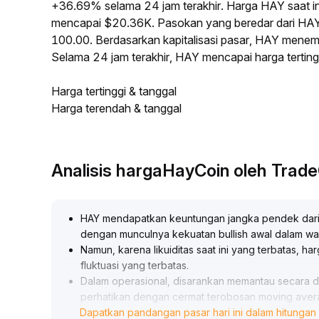
+36.69% selama 24 jam terakhir. Harga HAY saat i
mencapai $20.36K. Pasokan yang beredar dari HA
100.00. Berdasarkan kapitalisasi pasar, HAY menempa
Selama 24 jam terakhir, HAY mencapai harga terti
Harga tertinggi & tanggal
Harga terendah & tanggal
Analisis hargaHayCoin oleh Trad
HAY mendapatkan keuntungan jangka pendek dari p
dengan munculnya kekuatan bullish awal dalam wa
Namun, karena likuiditas saat ini yang terbatas, h
fluktuasi yang terbatas
.
Dalam operasional, disarankan memantau secara di
perhatikan dengan cermat terobosan moving ave
Dapatkan pandangan pasar hari ini dalam hitungan 
transaksi, serta laksanakan manajemen posisi dan 