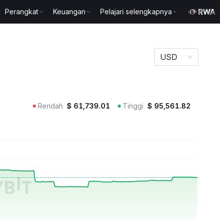
Perangkat
Keuangan
Pelajari selengkapnya
USD
Rendah
$
61,739.01
Tinggi
$
95,561.82