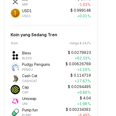
-1.63%
XRP
$
0.999148
USD1
+0.01%
USD1
Koin yang Sedang Tren
Koin
Harga & 24J%
$
0.0279923
Bless
+62.53%
BLESS
$
0.00626769
Pudgy Penguins
+3.29%
PENGU
$
0.114719
Cash Cat
+27.87%
CASHCAT
$
0.0294495
Cap
+6.86%
CAP
$
4.04
Uniswap
+1.98%
UNI
$
0.00234392
Pump.fun
-6.49%
PUMP