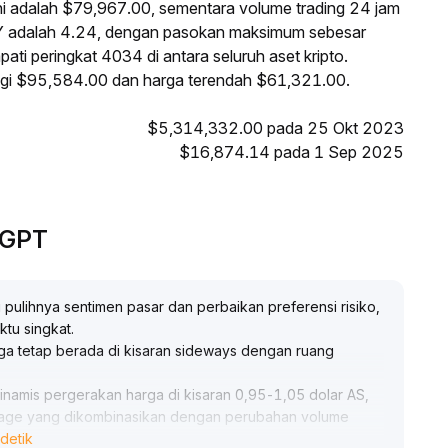
ni adalah $79,967.00, sementara volume trading 24 jam
Y adalah 4.24, dengan pasokan maksimum sebesar
ti peringkat 4034 di antara seluruh aset kripto.
nggi $95,584.00 dan harga terendah $61,321.00.
$5,314,332.00 pada 25 Okt 2023
$16,874.14 pada 1 Sep 2025
eGPT
ulihnya sentimen pasar dan perbaikan preferensi risiko,
ktu singkat
.
arga tetap berada di kisaran sideways dengan ruang
namis pergerakan harga di kisaran 0,95-1,05 dolar AS,
rage yang dikombinasikan dengan perubahan volume
detik
stop-loss yang ketat
.