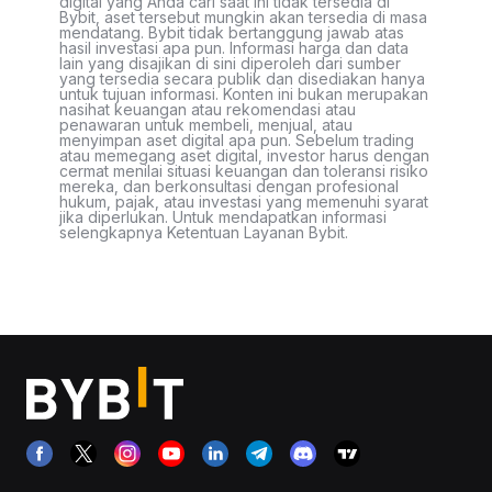
digital yang Anda cari saat ini tidak tersedia di
Bybit, aset tersebut mungkin akan tersedia di masa
mendatang. Bybit tidak bertanggung jawab atas
hasil investasi apa pun. Informasi harga dan data
lain yang disajikan di sini diperoleh dari sumber
yang tersedia secara publik dan disediakan hanya
untuk tujuan informasi. Konten ini bukan merupakan
nasihat keuangan atau rekomendasi atau
penawaran untuk membeli, menjual, atau
menyimpan aset digital apa pun. Sebelum trading
atau memegang aset digital, investor harus dengan
cermat menilai situasi keuangan dan toleransi risiko
mereka, dan berkonsultasi dengan profesional
hukum, pajak, atau investasi yang memenuhi syarat
jika diperlukan. Untuk mendapatkan informasi
selengkapnya Ketentuan Layanan Bybit.