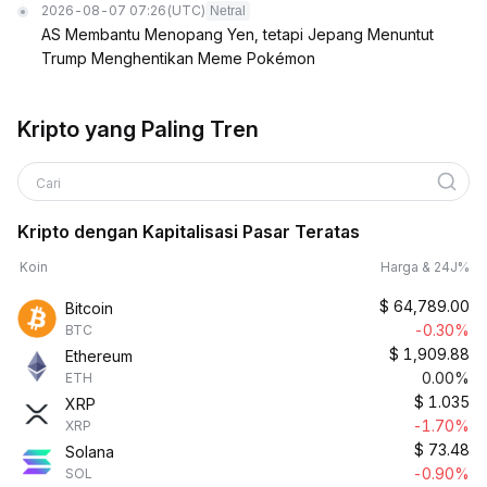
2026-08-07 07:26
(UTC)
Netral
AS Membantu Menopang Yen, tetapi Jepang Menuntut
Trump Menghentikan Meme Pokémon
Kripto yang Paling Tren
Cari
Kripto dengan Kapitalisasi Pasar Teratas
Koin
Harga & 24J%
$
64,789.00
Bitcoin
-0.30%
BTC
$
1,909.88
Ethereum
0.00%
ETH
$
1.035
XRP
-1.70%
XRP
$
73.48
Solana
-0.90%
SOL