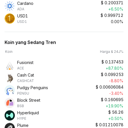
$
0.200371
Cardano
+6.50%
ADA
$
0.999712
USD1
0.00%
USD1
Koin yang Sedang Tren
Koin
Harga & 24J%
$
0.137453
Fusionist
+87.80%
ACE
$
0.099253
Cash Cat
-8.80%
CASHCAT
$
0.00606084
Pudgy Penguins
-3.40%
PENGU
$
0.160695
Block Street
+19.90%
BSB
$
56.26
Hyperliquid
+0.50%
HYPE
$
0.01210078
Plume