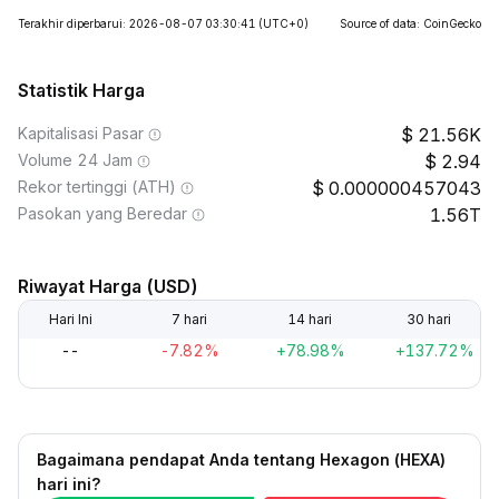
Terakhir diperbarui: 2026-08-07 03:30:41
(UTC+0)
Source of data: CoinGecko
Statistik Harga
Kapitalisasi Pasar
21.56K
Volume 24 Jam
2.94
Rekor tertinggi (ATH)
0.000000457043
Pasokan yang Beredar
1.56T
Riwayat Harga (USD)
Hari Ini
7 hari
14 hari
30 hari
--
-7.82%
+78.98%
+137.72%
Bagaimana pendapat Anda tentang Hexagon (HEXA)
hari ini?