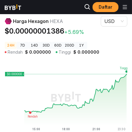
Daftar
Harga Kripto
Harga Hexagon HEXA
Harga Hexagon
HEXA
USD
$0.00000001386
+5.69%
24H
7D
14D
30D
60D
200D
1Y
Rendah
$
0.000000
Tinggi
$
0.000000