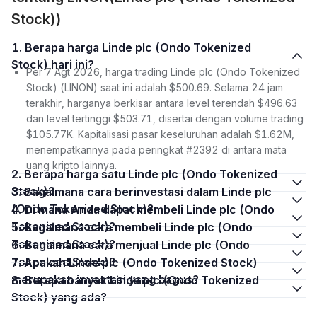
Stock))
1. Berapa harga Linde plc (Ondo Tokenized
Stock) hari ini?
Per 7 Agt 2026, harga trading Linde plc (Ondo Tokenized
Stock) (LINON) saat ini adalah $500.69. Selama 24 jam
terakhir, harganya berkisar antara level terendah $496.63
dan level tertinggi $503.71, disertai dengan volume trading
$105.77K. Kapitalisasi pasar keseluruhan adalah $1.62M,
menempatkannya pada peringkat #2392 di antara mata
uang kripto lainnya.
2. Berapa harga satu Linde plc (Ondo Tokenized
Stock)?
3. Bagaimana cara berinvestasi dalam Linde plc
(Ondo Tokenized Stock)?
4. Di mana Anda dapat membeli Linde plc (Ondo
Tokenized Stock)?
5. Bagaimana cara membeli Linde plc (Ondo
Tokenized Stock)?
6. Bagaimana cara menjual Linde plc (Ondo
Tokenized Stock)?
7. Apakah Linde plc (Ondo Tokenized Stock)
merupakan investasi yang bagus?
8. Berapa banyak Linde plc (Ondo Tokenized
Stock) yang ada?