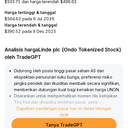
$503.71 dan harga terendah $496.63.
Harga tertinggi & tanggal
$564.62 pada 6 Jul 2026
Harga terendah & tanggal
$390.52 pada 9 Des 2025
Analisis hargaLinde plc (Ondo Tokenized Stock)
oleh TradeGPT
Didorong oleh posisi tinggi pasar saham AS dan
ekspektasi penurunan suku bunga, preferensi risiko
jangka pendek dan likuiditas membaik secara signifikan,
memberikan dukungan kuat bagi kenaikan harga LINON
.
Disarankan untuk memperhatikan momen rilis kebijakan
The Fed dan dinamika sentimen pasar, serta
berpartisipasi secara oportunistis mengikuti tren
Dapatkan pandangan pasar hari ini dalam hitungan
.
Namun, dalam jangka menengah dan panjang, perlu
detik
waspada terhadap perubahan gaya makro dan
Tanya TradeGPT
perputaran aset yang dapat meningkatkan tekanan arus