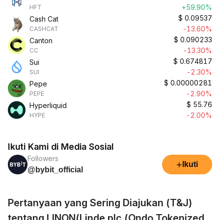
+59.90%
HFT
$
0.09537
Cash Cat
-13.60%
CASHCAT
$
0.090233
Canton
-13.30%
CC
$
0.674817
Sui
-2.30%
SUI
$
0.00000281
Pepe
-2.90%
PEPE
$
55.76
Hyperliquid
-2.00%
HYPE
Ikuti Kami di Media Sosial
Followers
+
Ikuti
@bybit_official
Pertanyaan yang Sering Diajukan (T&J)
tentang LINON(Linde plc (Ondo Tokenized