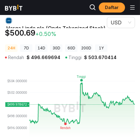
Daftar
Harga Kripto
Harga Linde plc (Ondo Tokenized Stock) LINON
USD
Harga Linde plc (Ondo Tokenized Stock)
$500.69
+0.50%
LINON
24H
7D
14D
30D
60D
200D
1Y
Rendah
$
496.669694
Tinggi
$
503.670414