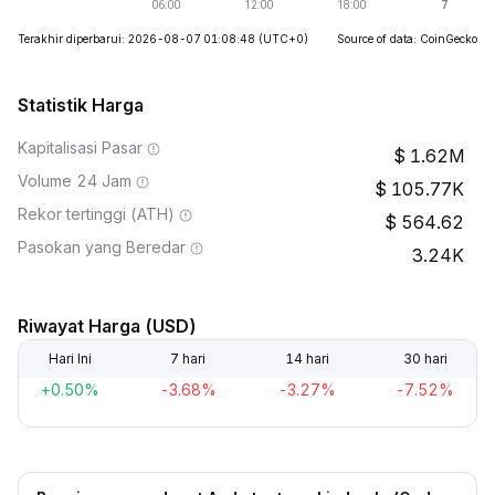
Terakhir diperbarui: 2026-08-07 01:08:48
(UTC+0)
Source of data: CoinGecko
Statistik Harga
Kapitalisasi Pasar
1.62M
Volume 24 Jam
105.77K
Rekor tertinggi (ATH)
564.62
Pasokan yang Beredar
3.24K
Riwayat Harga (USD)
Hari Ini
7 hari
14 hari
30 hari
+0.50%
-3.68%
-3.27%
-7.52%