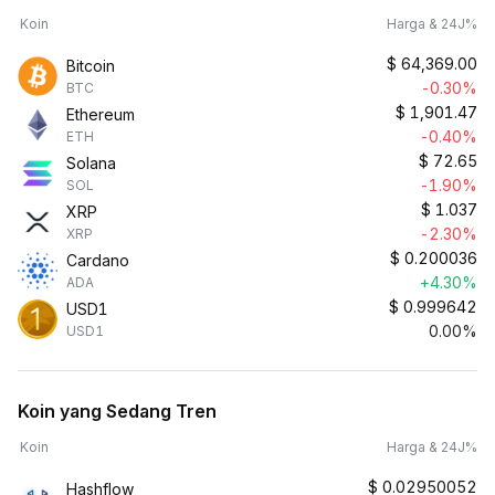
Koin
Harga & 24J%
$
64,369.00
Bitcoin
-0.30%
BTC
$
1,901.47
Ethereum
-0.40%
ETH
$
72.65
Solana
-1.90%
SOL
$
1.037
XRP
-2.30%
XRP
$
0.200036
Cardano
+4.30%
ADA
$
0.999642
USD1
0.00%
USD1
Koin yang Sedang Tren
Koin
Harga & 24J%
$
0.02950052
Hashflow