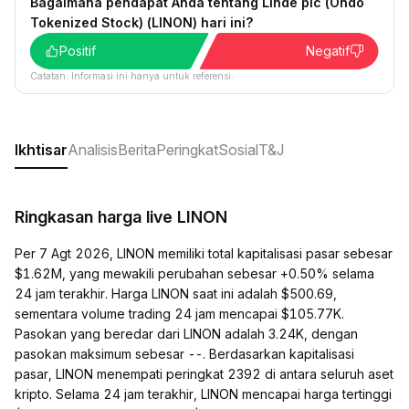
Bagaimana pendapat Anda tentang Linde plc (Ondo
Tokenized Stock) (LINON) hari ini?
Positif
Negatif
Catatan: Informasi ini hanya untuk referensi.
Ikhtisar
Analisis
Berita
Peringkat
Sosial
T&J
Ringkasan harga live LINON
Per 7 Agt 2026, LINON memiliki total kapitalisasi pasar sebesar
$1.62M, yang mewakili perubahan sebesar +0.50% selama
24 jam terakhir. Harga LINON saat ini adalah $500.69,
sementara volume trading 24 jam mencapai $105.77K.
Pasokan yang beredar dari LINON adalah 3.24K, dengan
pasokan maksimum sebesar --. Berdasarkan kapitalisasi
pasar, LINON menempati peringkat 2392 di antara seluruh aset
kripto. Selama 24 jam terakhir, LINON mencapai harga tertinggi