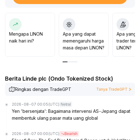
keluar dana
.
Disarankan untuk secara dinamis melacak perubahan
kebijakan dan performa aset berisiko utama
.
Dari sisi teknikal, keputusan sebaiknya diambil setelah
konfirmasi sinyal dari grafik K dan indikator
.
Mengapa LINON
Apa yang dapat
Apa yang d
naik hari ini?
memengaruhi harga
trader tent
masa depan LINON?
LINON?
Berita Linde plc (Ondo Tokenized Stock)
Ringkas dengan TradeGPT
Tanya TradeGPT
2026-08-07 00:05
(UTC)
Netral
Yen 'bersenjata': Bagaimana intervensi AS-Jepang dapat
membentuk ulang pasar mata uang global
2026-08-07 00:00
(UTC)
Bearish