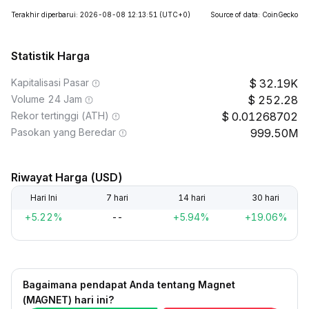
Terakhir diperbarui: 2026-08-08 12:13:51
(UTC+0)
Source of data: CoinGecko
Statistik Harga
Kapitalisasi Pasar
32.19K
Volume 24 Jam
252.28
Rekor tertinggi (ATH)
0.01268702
Pasokan yang Beredar
999.50M
Riwayat Harga (USD)
Hari Ini
7 hari
14 hari
30 hari
+5.22%
--
+5.94%
+19.06%
Bagaimana pendapat Anda tentang Magnet
(MAGNET) hari ini?