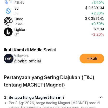
+3.50%
PENGU
$
0.689134
Sui
+2.30%
SUI
$
0.352141
Ondo
+0.50%
ONDO
$
2.34
Lighter
-2.20%
LIT
Ikuti Kami di Media Sosial
Followers
+
Ikuti
@bybit_official
Pertanyaan yang Sering Diajukan (T&J)
tentang MAGNET(Magnet)
1. Berapa harga Magnet hari ini?
Per 8 Agt 2026, harga trading Magnet (MAGNET) saat ini