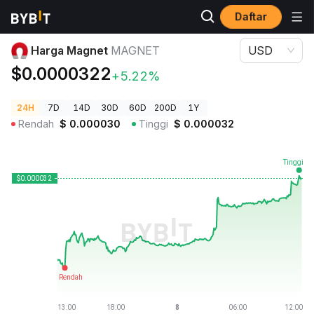
Daftar
Harga Kripto
Harga Magnet MAGNET
Harga Magnet
MAGNET
USD
$0.0000322
+5.22%
24H
7D
14D
30D
60D
200D
1Y
Rendah
$
0.000030
Tinggi
$
0.000032