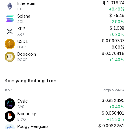
$
1,918.74
Ethereum
+0.40%
ETH
$
75.49
Solana
+2.80%
SOL
$
1.038
XRP
+0.30%
XRP
$
0.999737
USD1
0.00%
USD1
$
0.070416
Dogecoin
+1.40%
DOGE
Koin yang Sedang Tren
Koin
Harga & 24J%
$
0.832495
Cysic
+0.40%
CYS
$
0.056401
Biconomy
+11.30%
BICO
$
0.0062251
Pudgy Penguins