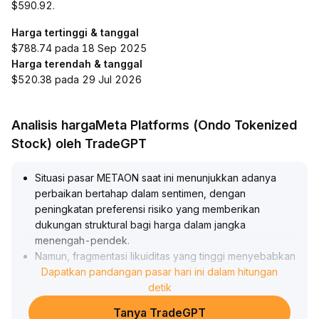
$590.92.
Harga tertinggi & tanggal
$788.74 pada 18 Sep 2025
Harga terendah & tanggal
$520.38 pada 29 Jul 2026
Analisis hargaMeta Platforms (Ondo Tokenized
Stock) oleh TradeGPT
Situasi pasar METAON saat ini menunjukkan adanya
perbaikan bertahap dalam sentimen, dengan
peningkatan preferensi risiko yang memberikan
dukungan struktural bagi harga dalam jangka
menengah-pendek
.
Namun, fragmentasi likuiditas yang tinggi menyebabkan
volatilitas jangka pendek meningkat, memberikan
Dapatkan pandangan pasar hari ini dalam hitungan
tekanan terutama pada token dengan kapitalisasi pasar
detik
kecil-menengah
.
Tanya TradeGPT
Dari sisi teknikal, tren yang jelas belum terbentuk,