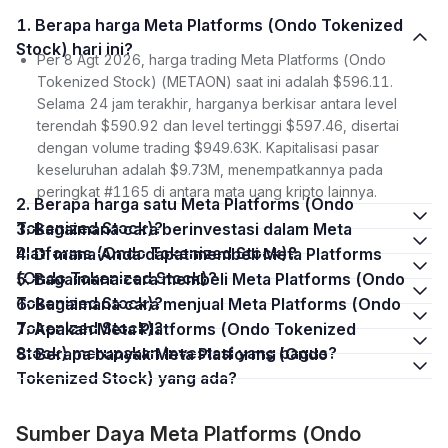
1. Berapa harga Meta Platforms (Ondo Tokenized
Stock) hari ini?
Per 8 Agt 2026, harga trading Meta Platforms (Ondo
Tokenized Stock) (METAON) saat ini adalah $596.11.
Selama 24 jam terakhir, harganya berkisar antara level
terendah $590.92 dan level tertinggi $597.46, disertai
dengan volume trading $949.63K. Kapitalisasi pasar
keseluruhan adalah $9.73M, menempatkannya pada
peringkat #1165 di antara mata uang kripto lainnya.
2. Berapa harga satu Meta Platforms (Ondo
Tokenized Stock)?
3. Bagaimana cara berinvestasi dalam Meta
Platforms (Ondo Tokenized Stock)?
4. Di mana Anda dapat membeli Meta Platforms
(Ondo Tokenized Stock)?
5. Bagaimana cara membeli Meta Platforms (Ondo
Tokenized Stock)?
6. Bagaimana cara menjual Meta Platforms (Ondo
Tokenized Stock)?
7. Apakah Meta Platforms (Ondo Tokenized
Stock) merupakan investasi yang bagus?
8. Berapa banyak Meta Platforms (Ondo
Tokenized Stock) yang ada?
Sumber Daya Meta Platforms (Ondo