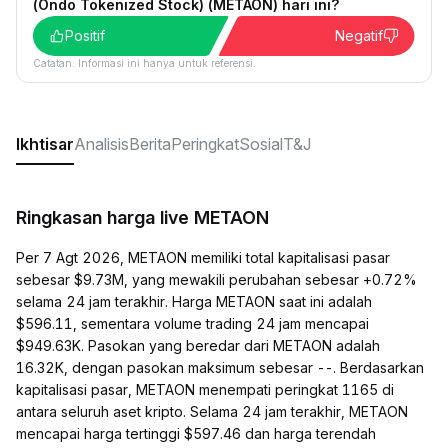
(Ondo Tokenized Stock) (METAON) hari ini?
Positif
Negatif
Catatan: Informasi ini hanya untuk referensi.
Ikhtisar
Analisis
Berita
Peringkat
Sosial
T&J
Ringkasan harga live METAON
Per 7 Agt 2026, METAON memiliki total kapitalisasi pasar
sebesar $9.73M, yang mewakili perubahan sebesar +0.72%
selama 24 jam terakhir. Harga METAON saat ini adalah
$596.11, sementara volume trading 24 jam mencapai
$949.63K. Pasokan yang beredar dari METAON adalah
16.32K, dengan pasokan maksimum sebesar --. Berdasarkan
kapitalisasi pasar, METAON menempati peringkat 1165 di
antara seluruh aset kripto. Selama 24 jam terakhir, METAON
mencapai harga tertinggi $597.46 dan harga terendah