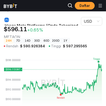
Daftar
Harga
Harga Meta Platforms (Ondo Tokenized Stock)
Kripto
METAON
USD
Harga Meta Platforms (Ondo Tokenized
$596.11
+0.65%
Stock)
METAON
24H
7D
14D
30D
60D
200D
1Y
Rendah
$
590.926384
Tinggi
$
597.295565