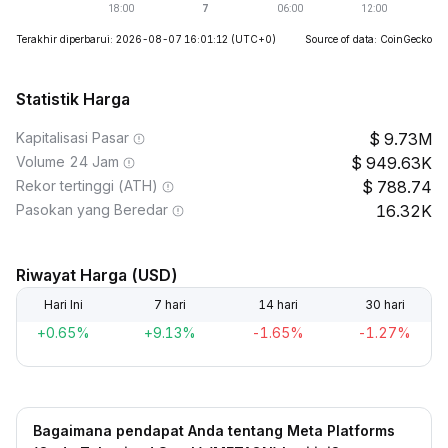
Terakhir diperbarui: 2026-08-07 16:01:12
(UTC+0)
Source of data: CoinGecko
Statistik Harga
Kapitalisasi Pasar
9.73M
Volume 24 Jam
949.63K
Rekor tertinggi (ATH)
788.74
Pasokan yang Beredar
16.32K
Riwayat Harga (USD)
Hari Ini
7 hari
14 hari
30 hari
+0.65%
+9.13%
-1.65%
-1.27%
Bagaimana pendapat Anda tentang Meta Platforms