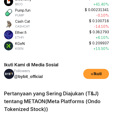
+41.40%
BICO
$
0.00231341
Pump.fun
-0.10%
PUMP
$
0.100718
Cash Cat
-14.10%
CASHCAT
$
0.382793
Ether.fi
+6.10%
ETHFI
$
0.209937
KGeN
+15.50%
KGEN
Ikuti Kami di Media Sosial
Followers
+
Ikuti
@bybit_official
Pertanyaan yang Sering Diajukan (T&J)
tentang METAON(Meta Platforms (Ondo
Tokenized Stock))