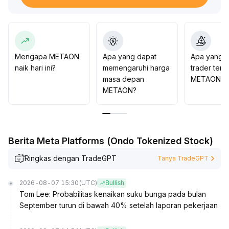
disarankan untuk memperhatikan volume transaksi dan
pergerakan pada level kunci (support utama 0,87 /
resistance 1,25)
.
Pergerakan naik tahap berikutnya harus disertai dengan
peningkatan volume secara berkelanjutan; jika volume
Mengapa METAON
Apa yang dapat
Apa yang d
tidak cukup mendukung, disarankan untuk mengontrol
naik hari ini?
memengaruhi harga
trader tent
posisi dan mengantisipasi risiko koreksi
.
masa depan
METAON?
METAON?
Berita Meta Platforms (Ondo Tokenized Stock)
Ringkas dengan TradeGPT
Tanya TradeGPT
2026-08-07 15:30
(UTC)
Bullish
Tom Lee: Probabilitas kenaikan suku bunga pada bulan
September turun di bawah 40% setelah laporan pekerjaan