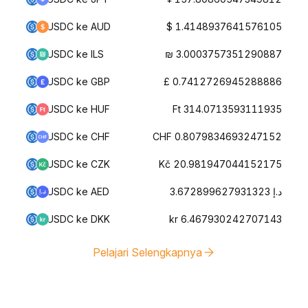
USDC ke AUD
$ 1.4148937641576105
USDC ke ILS
₪ 3.0003757351290887
USDC ke GBP
£ 0.7412726945288886
USDC ke HUF
Ft 314.0713593111935
USDC ke CHF
CHF 0.8079834693247152
USDC ke CZK
Kč 20.981947044152175
USDC ke AED
د.إ 3.672899627931323
USDC ke DKK
kr 6.467930242707143
Pelajari Selengkapnya