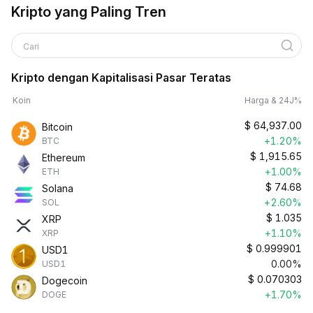
Kripto yang Paling Tren
Cari
Kripto dengan Kapitalisasi Pasar Teratas
Koin
Harga & 24J%
$
64,937.00
Bitcoin
+1.20%
BTC
$
1,915.65
Ethereum
+1.00%
ETH
$
74.68
Solana
+2.60%
SOL
$
1.035
XRP
+1.10%
XRP
$
0.999901
USD1
0.00%
USD1
$
0.070303
Dogecoin
+1.70%
DOGE