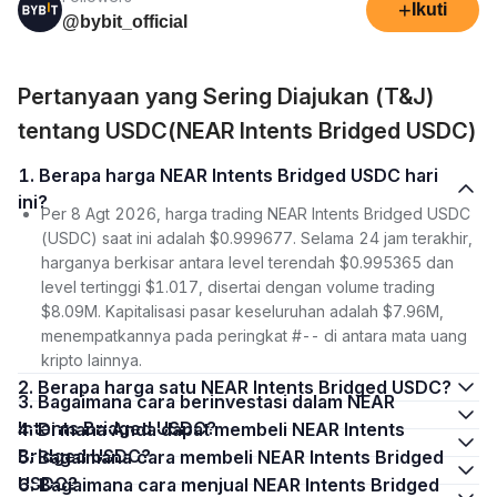
+
Ikuti
@bybit_official
Pertanyaan yang Sering Diajukan (T&J)
tentang USDC(NEAR Intents Bridged USDC)
1. Berapa harga NEAR Intents Bridged USDC hari
ini?
Per 8 Agt 2026, harga trading NEAR Intents Bridged USDC
(USDC) saat ini adalah $0.999677. Selama 24 jam terakhir,
harganya berkisar antara level terendah $0.995365 dan
level tertinggi $1.017, disertai dengan volume trading
$8.09M. Kapitalisasi pasar keseluruhan adalah $7.96M,
menempatkannya pada peringkat #-- di antara mata uang
kripto lainnya.
2. Berapa harga satu NEAR Intents Bridged USDC?
3. Bagaimana cara berinvestasi dalam NEAR
Intents Bridged USDC?
4. Di mana Anda dapat membeli NEAR Intents
Bridged USDC?
5. Bagaimana cara membeli NEAR Intents Bridged
USDC?
6. Bagaimana cara menjual NEAR Intents Bridged