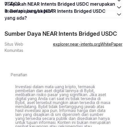
USDC?
7. Apakah NEAR Intents Bridged USDC merupakan
investasi yang bagus?
8. Berapa banyak NEAR Intents Bridged USDC
yang ada?
Sumber Daya NEAR Intents Bridged USDC
Situs Web
explorer.near-intents.org
WhitePaper
Komunitas
Penafian
Investasi dalam mata uang kripto, termasuk
pembelian dan aset digital lainnya di Bybit,
melibatkan risiko pasar yang signifikan. Jika aset
digital yang Anda cari saat ini tidak tersedia di
Bybit, aset tersebut mungkin akan tersedia di masa
mendatang. Bybit tidak bertanggung jawab atas
hasil investasi apa pun. Informasi harga dan data
lain yang disajikan di sini diperoleh dari sumber
yang tersedia secara publik dan disediakan hanya
untuk tujuan informasi. Konten ini bukan merupakan
nasihat keuangan atau rekomendasi atau