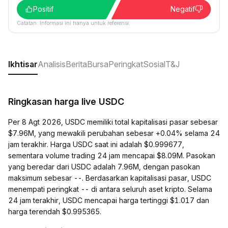
Positif
Negatif
Catatan: Informasi ini hanya untuk referensi.
Ikhtisar
Analisis
Berita
Bursa
Peringkat
Sosial
T&J
Ringkasan harga live USDC
Per 8 Agt 2026, USDC memiliki total kapitalisasi pasar sebesar
$7.96M, yang mewakili perubahan sebesar +0.04% selama 24
jam terakhir. Harga USDC saat ini adalah $0.999677,
sementara volume trading 24 jam mencapai $8.09M. Pasokan
yang beredar dari USDC adalah 7.96M, dengan pasokan
maksimum sebesar --. Berdasarkan kapitalisasi pasar, USDC
menempati peringkat -- di antara seluruh aset kripto. Selama
24 jam terakhir, USDC mencapai harga tertinggi $1.017 dan
harga terendah $0.995365.