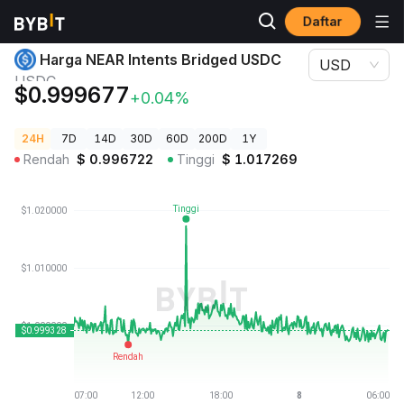
Daftar
Harga Kripto
Harga NEAR Intents Bridged USDC USDC
Harga NEAR Intents Bridged USDC
USD
USDC
$0.999677
+0.04%
24H
7D
14D
30D
60D
200D
1Y
Rendah
$
0.996722
Tinggi
$
1.017269