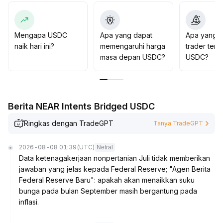
kolaborasi ekosistemnya, mengutamakan alokasi dana
di skenario pembayaran, penyelesaian, leverage, dan
produk derivatif, serta mempertahankan rating
akumulasi strategis jangka menengah dan panjang
.
Mengapa USDC
Apa yang dapat
Apa yang d
naik hari ini?
memengaruhi harga
trader tent
masa depan USDC?
USDC?
Berita NEAR Intents Bridged USDC
Ringkas dengan TradeGPT
Tanya TradeGPT
2026-08-08 01:39
(UTC)
Netral
Data ketenagakerjaan nonpertanian Juli tidak memberikan
jawaban yang jelas kepada Federal Reserve; "Agen Berita
Federal Reserve Baru": apakah akan menaikkan suku
bunga pada bulan September masih bergantung pada
inflasi.