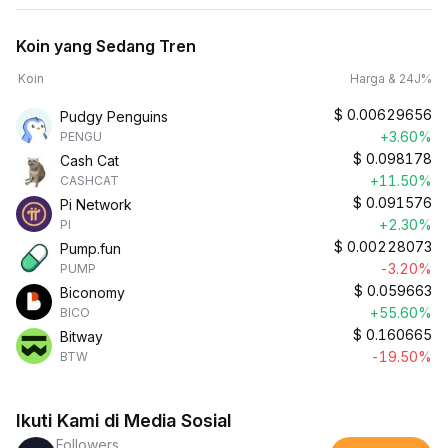
Koin yang Sedang Tren
Koin
Harga & 24J%
$
0.00629656
Pudgy Penguins
+3.60%
PENGU
$
0.098178
Cash Cat
+11.50%
CASHCAT
$
0.091576
Pi Network
+2.30%
PI
$
0.00228073
Pump.fun
-3.20%
PUMP
$
0.059663
Biconomy
+55.60%
BICO
$
0.160665
Bitway
-19.50%
BTW
Ikuti Kami di Media Sosial
Followers