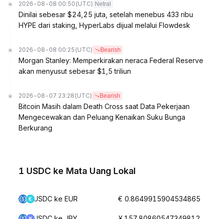
2026-08-08 00:50
(UTC)
Netral
Dinilai sebesar $24,25 juta, setelah menebus 433 ribu
HYPE dari staking, HyperLabs dijual melalui Flowdesk
2026-08-08 00:25
(UTC)
Bearish
Morgan Stanley: Memperkirakan neraca Federal Reserve
akan menyusut sebesar $1,5 triliun
2026-08-07 23:28
(UTC)
Bearish
Bitcoin Masih dalam Death Cross saat Data Pekerjaan
Mengecewakan dan Peluang Kenaikan Suku Bunga
Berkurang
1 USDC ke Mata Uang Lokal
USDC ke EUR
€ 0.8649915904534865
USDC ke JPY
¥ 157.80860547349812