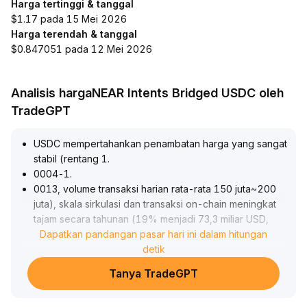
Harga tertinggi & tanggal
$1.17 pada 15 Mei 2026
Harga terendah & tanggal
$0.847051 pada 12 Mei 2026
Analisis hargaNEAR Intents Bridged USDC oleh
TradeGPT
USDC mempertahankan penambatan harga yang sangat
stabil (rentang 1
.
0004-1
.
0013, volume transaksi harian rata-rata 150 juta~200
juta), skala sirkulasi dan transaksi on-chain meningkat
tajam secara tahunan (19% menjadi 73,3 miliar USD,
151% menjadi 14,8 triliun USD), permintaan inti untuk
Dapatkan pandangan pasar hari ini dalam hitungan
pembayaran dan derivatif terus berkembang, tata
detik
ekosistem serta kemampuan regulasi semakin
Tanya TradeGPT
diperkuat
.
Disarankan untuk fokus pada kemajuan regulasi dan