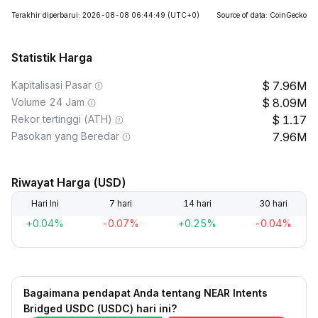
Terakhir diperbarui: 2026-08-08 06:44:49
(UTC+0)
Source of data: CoinGecko
Statistik Harga
Kapitalisasi Pasar
7.96M
Volume 24 Jam
8.09M
Rekor tertinggi (ATH)
1.17
Pasokan yang Beredar
7.96M
Riwayat Harga (USD)
Hari Ini
7 hari
14 hari
30 hari
+0.04%
-0.07%
+0.25%
-0.04%
Bagaimana pendapat Anda tentang NEAR Intents
Bridged USDC (USDC) hari ini?