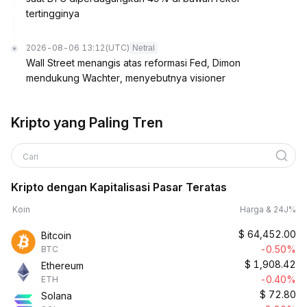
tertingginya
2026-08-06 13:12
(UTC)
Netral
Wall Street menangis atas reformasi Fed, Dimon
mendukung Wachter, menyebutnya visioner
Kripto yang Paling Tren
Cari
Kripto dengan Kapitalisasi Pasar Teratas
Koin
Harga & 24J%
$
64,452.00
Bitcoin
-0.50%
BTC
$
1,908.42
Ethereum
-0.40%
ETH
$
72.80
Solana