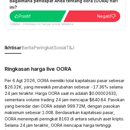
Bagaimana pendapat Anda tentang oora (OORA) hari
ini?
Positif
Negatif
Catatan: Informasi ini hanya untuk referensi.
Ikhtisar
Berita
Peringkat
Sosial
T&J
Ringkasan harga live OORA
Per 6 Agt 2026, OORA memiliki total kapitalisasi pasar sebesar
$26.32K, yang mewakili perubahan sebesar -17.36% selama
24 jam terakhir. Harga OORA saat ini adalah $0.00002633,
sementara volume trading 24 jam mencapai $840.84. Pasokan
yang beredar dari OORA adalah 999.72M, dengan pasokan
maksimum sebesar 1.00B. Berdasarkan kapitalisasi pasar,
OORA menempati peringkat 8163 di antara seluruh aset kripto.
Selama 24 jam terakhir, OORA mencapai harga tertinggi