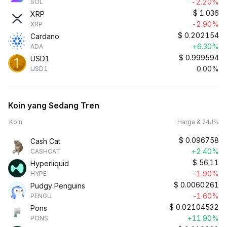
-2.20%
SOL
$
1.036
XRP
-2.90%
XRP
$
0.202154
Cardano
+6.30%
ADA
$
0.999594
USD1
0.00%
USD1
Koin yang Sedang Tren
Koin
Harga & 24J%
$
0.096758
Cash Cat
+2.40%
CASHCAT
$
56.11
Hyperliquid
-1.90%
HYPE
$
0.0060261
Pudgy Penguins
-1.60%
PENGU
$
0.02104532
Pons
+11.90%
PONS