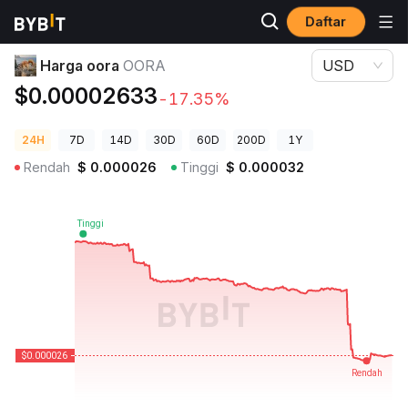
Daftar
Harga Kripto
Harga oora OORA
Harga oora
OORA
USD
$0.00002633
-17.35%
24H
7D
14D
30D
60D
200D
1Y
Rendah
$
0.000026
Tinggi
$
0.000032