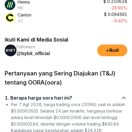
$
0.210628
Heima
-28.90%
HEI
$
0.094561
Canton
-9.40%
CC
Ikuti Kami di Media Sosial
Followers
+
Ikuti
@bybit_official
Pertanyaan yang Sering Diajukan (T&J)
tentang OORA(oora)
1. Berapa harga oora hari ini?
Per 7 Agt 2026, harga trading oora (OORA) saat ini adalah
$0.00002633. Selama 24 jam terakhir, harganya berkisar
antara level terendah $0.00002606 dan level tertinggi
$0.00003184, disertai dengan volume trading $840.84.
Kapitalisasi pasar keseluruhan adalah $26.32K,