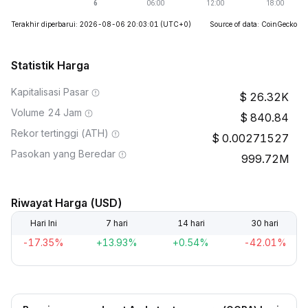
Terakhir diperbarui: 2026-08-06 20:03:01
(UTC+0)
Source of data: CoinGecko
Statistik Harga
Kapitalisasi Pasar
26.32K
Volume 24 Jam
840.84
Rekor tertinggi (ATH)
0.00271527
Pasokan yang Beredar
999.72M
Riwayat Harga (USD)
Hari Ini
7 hari
14 hari
30 hari
-17.35%
+13.93%
+0.54%
-42.01%