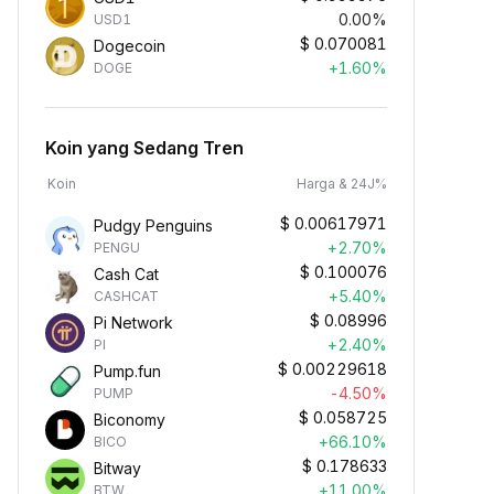
0.00%
USD1
$
0.070081
Dogecoin
+1.60%
DOGE
Koin yang Sedang Tren
Koin
Harga & 24J%
$
0.00617971
Pudgy Penguins
+2.70%
PENGU
$
0.100076
Cash Cat
+5.40%
CASHCAT
$
0.08996
Pi Network
+2.40%
PI
$
0.00229618
Pump.fun
-4.50%
PUMP
$
0.058725
Biconomy
+66.10%
BICO
$
0.178633
Bitway
+11.00%
BTW