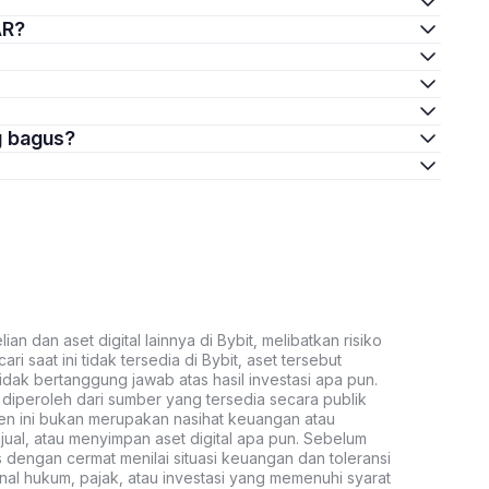
AR?
g bagus?
an dan aset digital lainnya di Bybit, melibatkan risiko
ari saat ini tidak tersedia di Bybit, aset tersebut
idak bertanggung jawab atas hasil investasi apa pun.
ni diperoleh dari sumber yang tersedia secara publik
ten ini bukan merupakan nasihat keuangan atau
al, atau menyimpan aset digital apa pun. Sebelum
s dengan cermat menilai situasi keuangan dan toleransi
nal hukum, pajak, atau investasi yang memenuhi syarat