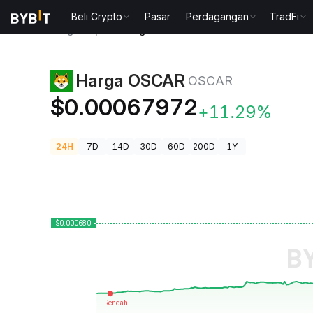
Beli Crypto
Pasar
Perdagangan
TradFi
Harga Kripto
Harga OSCAR OSCAR
Harga OSCAR
OSCAR
$0.00067972
+11.29%
24H
7D
14D
30D
60D
200D
1Y