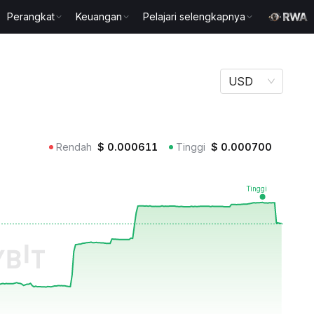
Perangkat
Keuangan
Pelajari selengkapnya
USD
Rendah
$
0.000611
Tinggi
$
0.000700