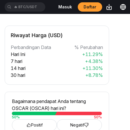
Daftar
Masuk
🔥
BTC/USDT
Riwayat Harga (USD)
Perbandingan Data
% Perubahan
Hari Ini
+11.29%
7 hari
+4.38%
14 hari
+11.30%
30 hari
+8.78%
Bagaimana pendapat Anda tentang
OSCAR (OSCAR) hari ini?
50
%
50
%
Positif
Negatif