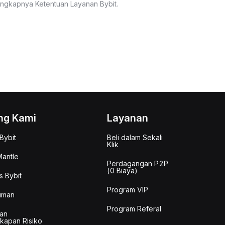
lengkapnya Ketentuan Layanan Bybit.
ng Kami
Layanan
Bybit
Beli dalam Sekali
Klik
antle
Perdagangan P2P
(0 Biaya)
s Bybit
Program VIP
uman
Program Referal
an
kapan Risiko