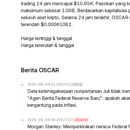
trading 24 jam mencapai $10.65K. Pasokan yang 
maksimum sebesar 1.00B. Berdasarkan kapitalisasi
seluruh aset kripto. Selama 24 jam terakhir, OSCA
terendah $0.00061082.
Harga tertinggi & tanggal
Harga terendah & tanggal
Berita OSCAR
2026-08-08 01:39
(UTC)
Netral
Data ketenagakerjaan nonpertanian Juli tidak me
"Agen Berita Federal Reserve Baru": apakah ak
bergantung pada inflasi.
2026-08-08 00:25
(UTC)
Bearish
Morgan Stanley: Memperkirakan neraca Federal R