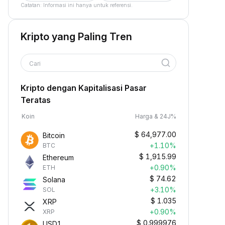
Catatan: Informasi ini hanya untuk referensi.
Kripto yang Paling Tren
Cari
Kripto dengan Kapitalisasi Pasar
Teratas
Koin
Harga & 24J%
$
64,977.00
Bitcoin
+1.10%
BTC
$
1,915.99
Ethereum
+0.90%
ETH
$
74.62
Solana
+3.10%
SOL
$
1.035
XRP
+0.90%
XRP
$
0.999976
USD1