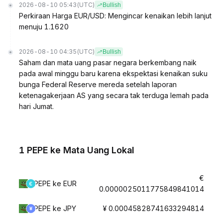
2026-08-10 05:43
(UTC)
Bullish
Perkiraan Harga EUR/USD: Mengincar kenaikan lebih lanjut
menuju 1.1620
2026-08-10 04:35
(UTC)
Bullish
Saham dan mata uang pasar negara berkembang naik
pada awal minggu baru karena ekspektasi kenaikan suku
bunga Federal Reserve mereda setelah laporan
ketenagakerjaan AS yang secara tak terduga lemah pada
hari Jumat.
1 PEPE ke Mata Uang Lokal
€
PEPE ke EUR
0.0000025011775849841014
PEPE ke JPY
¥ 0.00045828741633294814