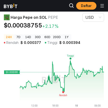
Daftar
Harga Kripto
Harga Pepe on SOL PEPE
Harga Pepe on SOL
PEPE
USD
$0.00038755
+2.17%
24H
7D
14D
30D
60D
200D
1Y
Rendah
$
0.000377
Tinggi
$
0.000394