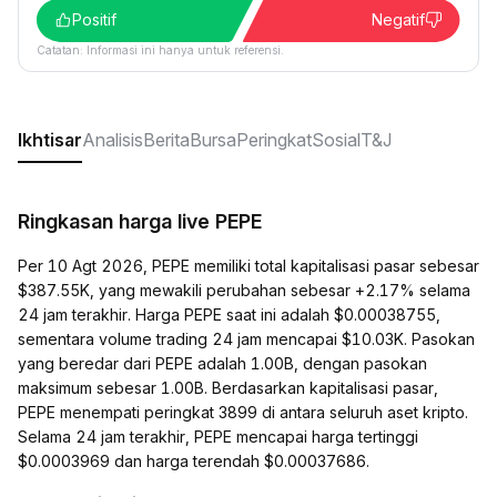
Positif
Negatif
Catatan: Informasi ini hanya untuk referensi.
Ikhtisar
Analisis
Berita
Bursa
Peringkat
Sosial
T&J
Ringkasan harga live PEPE
Per 10 Agt 2026, PEPE memiliki total kapitalisasi pasar sebesar
$387.55K, yang mewakili perubahan sebesar +2.17% selama
24 jam terakhir. Harga PEPE saat ini adalah $0.00038755,
sementara volume trading 24 jam mencapai $10.03K. Pasokan
yang beredar dari PEPE adalah 1.00B, dengan pasokan
maksimum sebesar 1.00B. Berdasarkan kapitalisasi pasar,
PEPE menempati peringkat 3899 di antara seluruh aset kripto.
Selama 24 jam terakhir, PEPE mencapai harga tertinggi
$0.0003969 dan harga terendah $0.00037686.