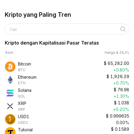
Kripto yang Paling Tren
Cari
Kripto dengan Kapitalisasi Pasar Teratas
Koin
Harga & 24J%
$
65,282.00
Bitcoin
+0.80%
BTC
$
1,926.29
Ethereum
+0.70%
ETH
$
76.98
Solana
+1.30%
SOL
$
1.038
XRP
+0.20%
XRP
$
0.999635
USD1
0.00%
USD1
$
0.1589
Tutorial