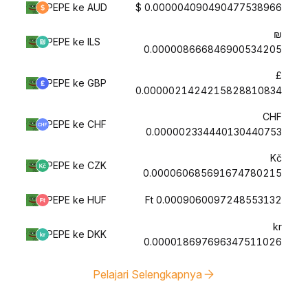
PEPE ke AUD
$ 0.000004090490477538966
₪
PEPE ke ILS
0.000008666846900534205
£
PEPE ke GBP
0.0000021424215828810834
CHF
PEPE ke CHF
0.000002334440130440753
Kč
PEPE ke CZK
0.000060685691674780215
PEPE ke HUF
Ft 0.0009060097248553132
kr
PEPE ke DKK
0.000018697696347511026
Pelajari Selengkapnya