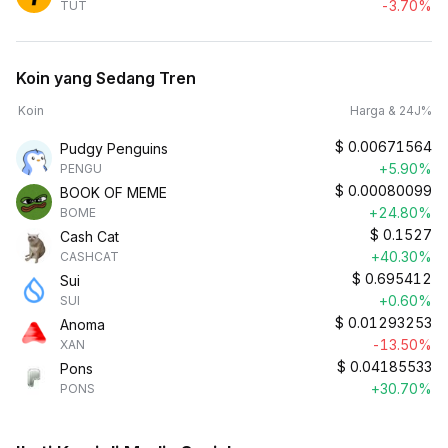
-3.70%
TUT
Koin yang Sedang Tren
Koin
Harga & 24J%
$
0.00671564
Pudgy Penguins
+5.90%
PENGU
$
0.00080099
BOOK OF MEME
+24.80%
BOME
$
0.1527
Cash Cat
+40.30%
CASHCAT
$
0.695412
Sui
+0.60%
SUI
$
0.01293253
Anoma
-13.50%
XAN
$
0.04185533
Pons
+30.70%
PONS