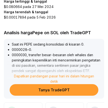
Harga tertinggi & tanggal
$0.080664 pada 27 Mei 2024
Harga terendah & tanggal
$0.00017894 pada 5 Feb 2026
Analisis hargaPepe on SOL oleh TradeGPT
Saat ini PEPE sedang konsolidasi di kisaran 0
.
0000028–0
.
0000030, transfer besar-besaran oleh whales dan
peningkatan kepemilikan inti mencerminkan pengetatan
di sisi pasokan, sementara sentimen pasar jangka
pendek sangat dipengaruhi oleh ekspektasi ETF
.
Jika ETF disetujui dan volume transaksi meningkat, level
Dapatkan pandangan pasar hari ini dalam hitungan
0
.
detik
0000030 kemungkinan dapat ditembus secara efektif;
Tanya TradeGPT
sebaliknya, akan menghadapi ujian support di 0
.
0000028
.
Disarankan untuk terus mengikuti hasil regulasi dan arah
aliran dana, serta melakukan penyesuaian posisi saat