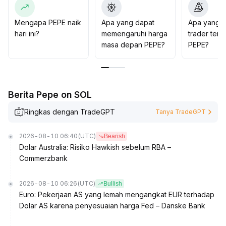
volatilitas meningkat, dengan pengendalian risiko yang
ketat
.
Mengapa PEPE naik
Apa yang dapat
Apa yang d
hari ini?
memengaruhi harga
trader tent
masa depan PEPE?
PEPE?
Berita Pepe on SOL
Ringkas dengan TradeGPT
Tanya TradeGPT
2026-08-10 06:40
(UTC)
Bearish
Dolar Australia: Risiko Hawkish sebelum RBA –
Commerzbank
2026-08-10 06:26
(UTC)
Bullish
Euro: Pekerjaan AS yang lemah mengangkat EUR terhadap
Dolar AS karena penyesuaian harga Fed – Danske Bank