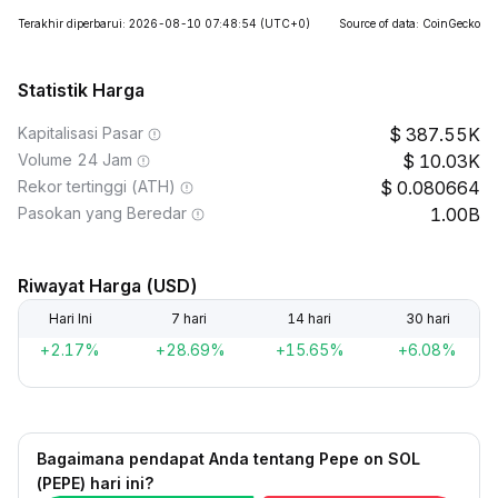
Terakhir diperbarui: 2026-08-10 07:48:54
(UTC+0)
Source of data: CoinGecko
Statistik Harga
Kapitalisasi Pasar
387.55K
Volume 24 Jam
10.03K
Rekor tertinggi (ATH)
0.080664
Pasokan yang Beredar
1.00B
Riwayat Harga (USD)
Hari Ini
7 hari
14 hari
30 hari
+2.17%
+28.69%
+15.65%
+6.08%
Bagaimana pendapat Anda tentang Pepe on SOL
(PEPE) hari ini?