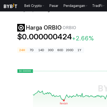
Beli Crypto
Pasar
Perdagangan
TradFi
Harga Kripto
Harga ORBIO ORBIO
Harga ORBIO
ORBIO
$0.000000424
+2.66%
24H
7D
14D
30D
60D
200D
1Y