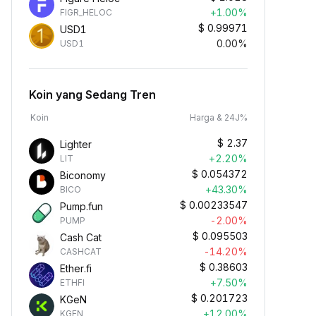
+1.00%
FIGR_HELOC
$
0.99971
USD1
0.00%
USD1
Koin yang Sedang Tren
Koin
Harga & 24J%
$
2.37
Lighter
+2.20%
LIT
$
0.054372
Biconomy
+43.30%
BICO
$
0.00233547
Pump.fun
-2.00%
PUMP
$
0.095503
Cash Cat
-14.20%
CASHCAT
$
0.38603
Ether.fi
+7.50%
ETHFI
$
0.201723
KGeN
+12.00%
KGEN