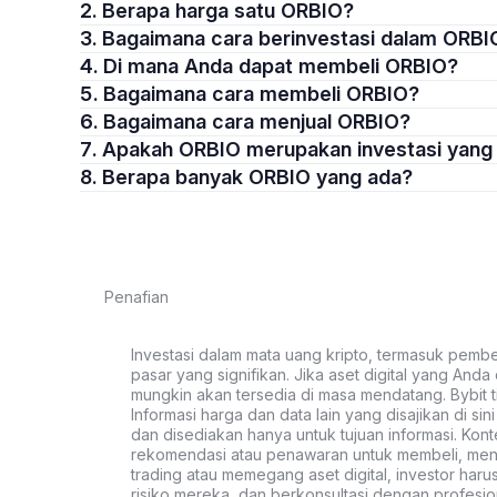
2. Berapa harga satu ORBIO?
3. Bagaimana cara berinvestasi dalam ORBI
4. Di mana Anda dapat membeli ORBIO?
5. Bagaimana cara membeli ORBIO?
6. Bagaimana cara menjual ORBIO?
7. Apakah ORBIO merupakan investasi yan
8. Berapa banyak ORBIO yang ada?
Penafian
Investasi dalam mata uang kripto, termasuk pembeli
pasar yang signifikan. Jika aset digital yang Anda c
mungkin akan tersedia di masa mendatang. Bybit t
Informasi harga dan data lain yang disajikan di si
dan disediakan hanya untuk tujuan informasi. Kon
rekomendasi atau penawaran untuk membeli, menju
trading atau memegang aset digital, investor haru
risiko mereka, dan berkonsultasi dengan profesio