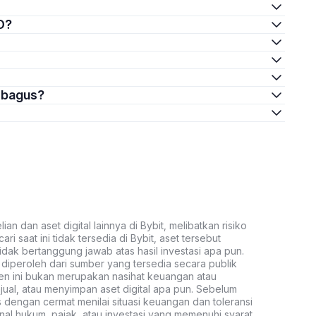
O?
g bagus?
an dan aset digital lainnya di Bybit, melibatkan risiko
ari saat ini tidak tersedia di Bybit, aset tersebut
idak bertanggung jawab atas hasil investasi apa pun.
ni diperoleh dari sumber yang tersedia secara publik
ten ini bukan merupakan nasihat keuangan atau
al, atau menyimpan aset digital apa pun. Sebelum
s dengan cermat menilai situasi keuangan dan toleransi
nal hukum, pajak, atau investasi yang memenuhi syarat