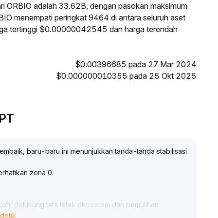
ari ORBIO adalah 33.62B, dengan pasokan maksimum
BIO menempati peringkat 9464 di antara seluruh aset
arga tertinggi $0.00000042545 dan harga terendah
$0.00396685 pada 27 Mar 2024
$0.000000010355 pada 25 Okt 2025
GPT
mbaik, baru-baru ini menunjukkan tanda-tanda stabilisasi
rhatikan zona 0
.
oh, didukung tata letak ekosistem dan pemulihan
detik
rkirakan akan terus masuk
.