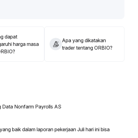
abungkan konfirmasi tren, perlahan-lahan menata
gu volume pasar meningkat di pasar bullish, dengan
di masa mendatang
.
g dapat
Apa yang dikatakan
ruhi harga masa
trader tentang ORBIO?
ORBIO?
g Data Nonfarm Payrolls AS
ang baik dalam laporan pekerjaan Juli hari ini bisa