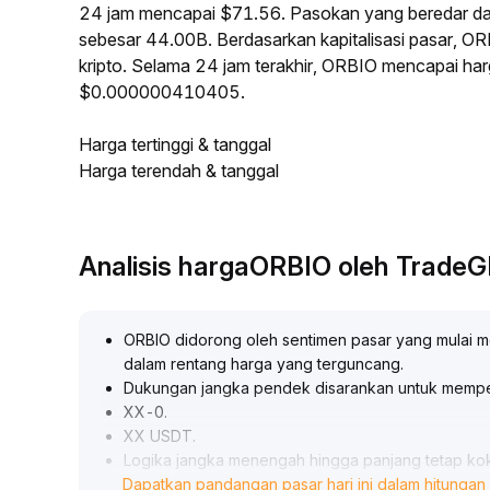
24 jam mencapai $71.56. Pasokan yang beredar d
sebesar 44.00B. Berdasarkan kapitalisasi pasar, OR
kripto. Selama 24 jam terakhir, ORBIO mencapai h
$0.000000410405.
Harga tertinggi & tanggal
Harga terendah & tanggal
Analisis hargaORBIO oleh Trade
ORBIO didorong oleh sentimen pasar yang mulai me
dalam rentang harga yang terguncang
.
Dukungan jangka pendek disarankan untuk mempe
XX-0
.
XX USDT
.
Logika jangka menengah hingga panjang tetap kok
Dapatkan pandangan pasar hari ini dalam hitungan 
prospek industri, dana tambahan di sektor ini dipe