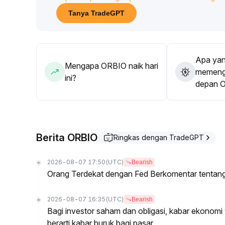
Disarankan agar investor yang konservatif mengg
Tanya TradeGPT
portofolio di zona dukungan saat koreksi, menung
perhatian utama pada kombinasi volume dan tren 
Apa yan
Mengapa ORBIO naik hari
memenga
ini?
depan 
Berita ORBIO
Ringkas dengan TradeGPT
2026-08-07 17:50
(UTC)
Bearish
Orang Terdekat dengan Fed Berkomentar tentan
2026-08-07 16:35
(UTC)
Bearish
Bagi investor saham dan obligasi, kabar ekonomi y
berarti kabar buruk bagi pasar.