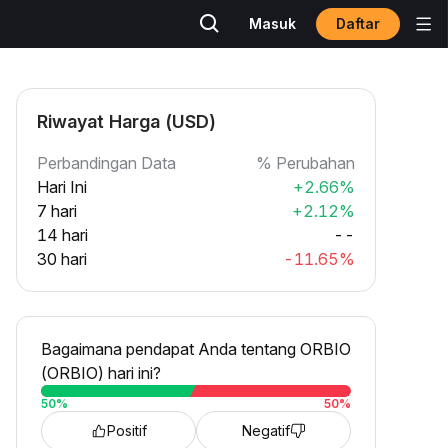
Daftar
Masuk
Riwayat Harga (USD)
Perbandingan Data
% Perubahan
Hari Ini
+2.66%
7 hari
+2.12%
14 hari
--
30 hari
-11.65%
Bagaimana pendapat Anda tentang ORBIO
(ORBIO) hari ini?
50
%
50
%
Positif
Negatif