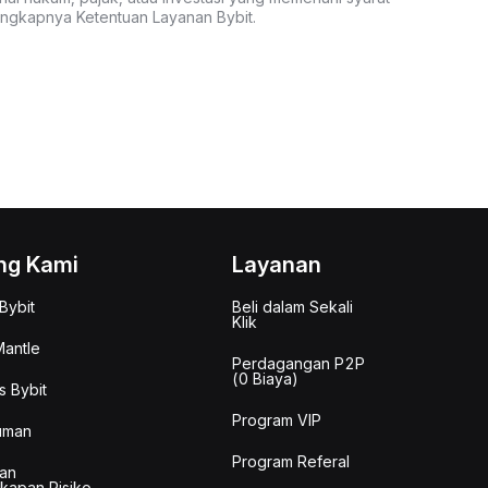
lengkapnya Ketentuan Layanan Bybit.
ng Kami
Layanan
Bybit
Beli dalam Sekali
Klik
antle
Perdagangan P2P
(0 Biaya)
s Bybit
Program VIP
uman
Program Referal
an
kapan Risiko