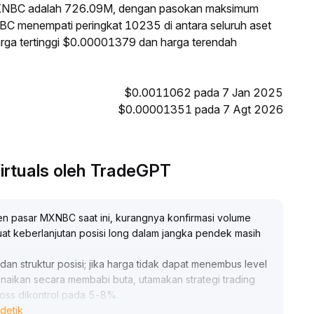
 MXNBC adalah 726.09M, dengan pasokan maksimum
NBC menempati peringkat 10235 di antara seluruh aset
arga tertinggi $0.00001379 dan harga terendah
$0.0011062 pada 7 Jan 2025
$0.00001351 pada 7 Agt 2026
irtuals oleh TradeGPT
n pasar MXNBC saat ini, kurangnya konfirmasi volume
uat keberlanjutan posisi long dalam jangka pendek masih
an struktur posisi; jika harga tidak dapat menembus level
kenaikan secara membabi buta, utamakan strategi trading
 loss dikontrol pada 5-8%
.
detik
ksi meningkat dan tren pasar menjadi lebih jelas sebelum