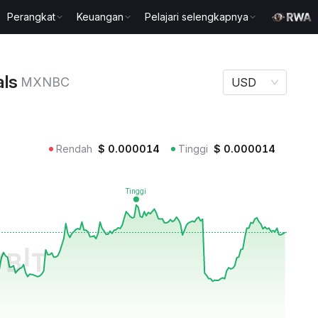
Perangkat
Keuangan
Pelajari selengkapnya
BC
als
MXNBC
USD
Rendah
$
0.000014
Tinggi
$
0.000014