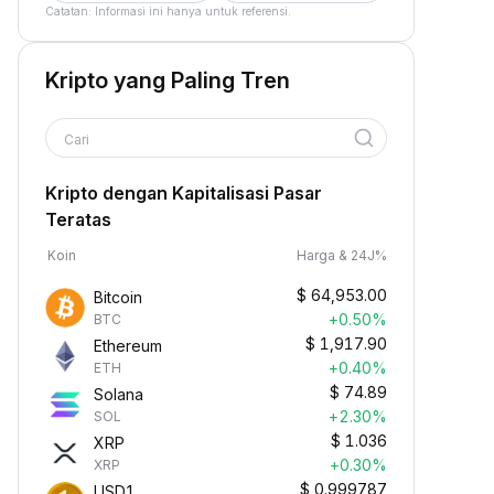
Catatan: Informasi ini hanya untuk referensi.
Kripto yang Paling Tren
Cari
Kripto dengan Kapitalisasi Pasar
Teratas
Koin
Harga & 24J%
$
64,953.00
Bitcoin
+0.50%
BTC
$
1,917.90
Ethereum
+0.40%
ETH
$
74.89
Solana
+2.30%
SOL
$
1.036
XRP
+0.30%
XRP
$
0.999787
USD1