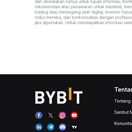
dan disediakan hanya untuk tujuan informasi. Kon
rekomendasi atau penawaran untuk membeli, menju
trading atau memegang aset digital, investor haru
risiko mereka, dan berkonsultasi dengan profesio
jika diperlukan. Untuk mendapatkan informasi se
Tenta
Tentang 
Sambut M
Komunita