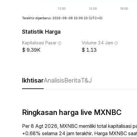
Terakhir diperbarui: 2026-08-08 10:06:10
(UTC+0)
Statistik Harga
Kapitalisasi Pasar
Volume 24 Jam
9.39K
1.13
Ikhtisar
Analisis
Berita
T&J
Ringkasan harga live MXNBC
Per 8 Agt 2026, MXNBC memiliki total kapitalisasi 
+0.68% selama 24 jam terakhir. Harga MXNBC saat