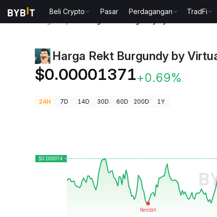
Beli Crypto
Pasar
Perdagangan
TradFi
Harga Kripto
Harga Rekt Burgundy by Virtuals MXN
Harga Rekt Burgundy by Virtu
$0.00001371
+0.69%
24H
7D
14D
30D
60D
200D
1Y