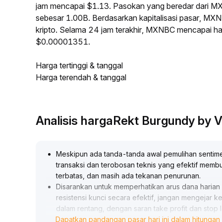
jam mencapai $1.13. Pasokan yang beredar dari
sebesar 1.00B. Berdasarkan kapitalisasi pasar, MX
kripto. Selama 24 jam terakhir, MXNBC mencapai h
$0.00001351.
Harga tertinggi & tanggal
Harga terendah & tanggal
Analisis hargaRekt Burgundy by V
Meskipun ada tanda-tanda awal pemulihan sentime
transaksi dan terobosan teknis yang efektif memb
terbatas, dan masih ada tekanan penurunan
.
Disarankan untuk memperhatikan arus dana harian d
resistensi kunci secara efektif, jangan mengejar 
dalam rentang, dengan saran take profit dan stop
Dapatkan pandangan pasar hari ini dalam hitungan 
Langkah selanjutnya harus menunggu volume transa