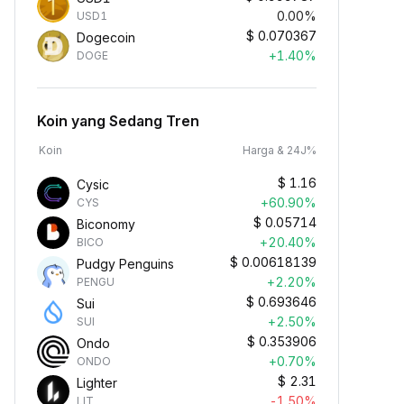
0.00%
USD1
$
0.070367
Dogecoin
+1.40%
DOGE
Koin yang Sedang Tren
Koin
Harga & 24J%
$
1.16
Cysic
+60.90%
CYS
$
0.05714
Biconomy
+20.40%
BICO
$
0.00618139
Pudgy Penguins
+2.20%
PENGU
$
0.693646
Sui
+2.50%
SUI
$
0.353906
Ondo
+0.70%
ONDO
$
2.31
Lighter
-1.50%
LIT