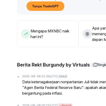
menambah posisi
.
Tanya TradeGPT
Apa yan
Mengapa MXNBC naik
memenga
hari ini?
depan 
Berita Rekt Burgundy by Virtuals
Ring
2026-08-08 01:39
(UTC)
Netral
Data ketenagakerjaan nonpertanian Juli tidak me
"Agen Berita Federal Reserve Baru": apakah ak
bergantung pada inflasi.
2026-08-08 00:25
(UTC)
Bearish