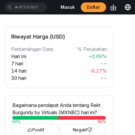
Daftar
Masuk
🔥
BTC/USDT
Riwayat Harga (USD)
Perbandingan Data
% Perubahan
Hari Ini
+0.69%
7 hari
--
14 hari
-8.27%
30 hari
--
Bagaimana pendapat Anda tentang Rekt
Burgundy by Virtuals (MXNBC) hari ini?
50
%
50
%
Positif
Negatif