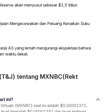
eserve akan menyusut sebesar $1,5 triliun
kerjaan Mengecewakan dan Peluang Kenaikan Suku
a kerja AS yang lemah mengurangi ekspektasi bahwa
am waktu dekat.
n (T&J) tentang MXNBC(Rekt
ri ini?
 Virtuals (MXNBC) saat ini adalah $0.00001371.
 level terendah $0.00001351 dan level tertinggi