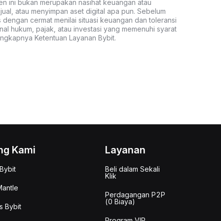
ten ini bukan merupakan nasihat keuangan atau
al, atau menyimpan aset digital apa pun. Sebelum
s dengan cermat menilai situasi keuangan dan toleransi
nal hukum, pajak, atau investasi yang memenuhi syarat
lengkapnya Ketentuan Layanan Bybit.
ng Kami
Layanan
Bybit
Beli dalam Sekali
Klik
antle
Perdagangan P2P
(0 Biaya)
s Bybit
Program VIP