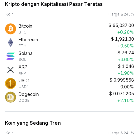
Kripto dengan Kapitalisasi Pasar Teratas
Koin
Harga & 24J%
$
65,037.00
Bitcoin
+0.20%
BTC
$
1,921.30
Ethereum
+0.50%
ETH
$
76.24
Solana
+3.60%
SOL
$
1.046
XRP
+1.90%
XRP
$
0.999568
USD1
0.00%
USD1
$
0.071205
Dogecoin
+2.10%
DOGE
Koin yang Sedang Tren
Koin
Harga & 24J%