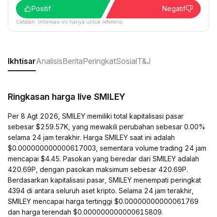
Positif
Negatif
Catatan: Informasi ini hanya untuk referensi.
Ikhtisar
Analisis
Berita
Peringkat
Sosial
T&J
Ringkasan harga live SMILEY
Per 8 Agt 2026, SMILEY memiliki total kapitalisasi pasar
sebesar $259.57K, yang mewakili perubahan sebesar 0.00%
selama 24 jam terakhir. Harga SMILEY saat ini adalah
$0.000000000000617003, sementara volume trading 24 jam
mencapai $4.45. Pasokan yang beredar dari SMILEY adalah
420.69P, dengan pasokan maksimum sebesar 420.69P.
Berdasarkan kapitalisasi pasar, SMILEY menempati peringkat
4394 di antara seluruh aset kripto. Selama 24 jam terakhir,
SMILEY mencapai harga tertinggi $0.00000000000061769
dan harga terendah $0.000000000000615809.