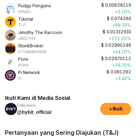
$
0.00628119
Pudgy Penguins
+5.10%
PENGU
$
0.074264
Tutorial
+99.70%
TUT
$
0.01332933
Jimothy The Raccoon
+221.20%
JIMOTHY
$
0.02990246
StonkBroker
+54.10%
STONKBROKER
$
0.02970112
Pons
+16.70%
PONS
$
0.091292
Pi Network
+3.40%
PI
Ikuti Kami di Media Sosial
Followers
+
Ikuti
@bybit_official
Pertanyaan yang Sering Diajukan (T&J)