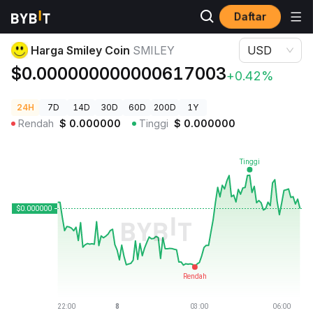
Daftar
Harga Kripto
Harga Smiley Coin SMILEY
Harga Smiley Coin
SMILEY
USD
$0.000000000000617003
+0.42%
24H
7D
14D
30D
60D
200D
1Y
Rendah
$
0.000000
Tinggi
$
0.000000