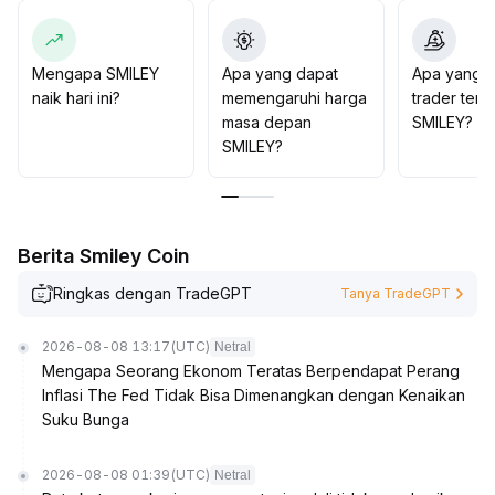
mengejar kenaikan harga secara membabi buta
.
Mengapa SMILEY
Apa yang dapat
Apa yang d
naik hari ini?
memengaruhi harga
trader tent
masa depan
SMILEY?
SMILEY?
Berita Smiley Coin
Ringkas dengan TradeGPT
Tanya TradeGPT
2026-08-08 13:17
(UTC)
Netral
Mengapa Seorang Ekonom Teratas Berpendapat Perang
Inflasi The Fed Tidak Bisa Dimenangkan dengan Kenaikan
Suku Bunga
2026-08-08 01:39
(UTC)
Netral