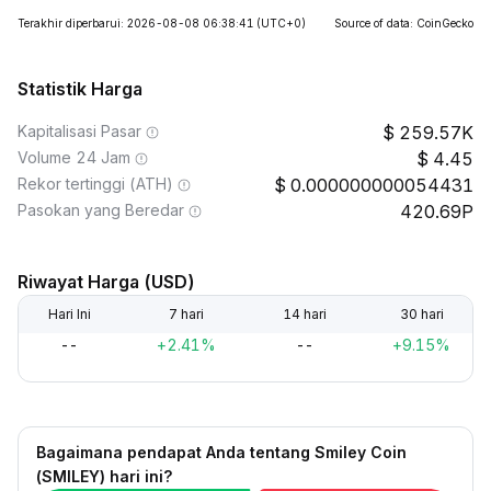
Terakhir diperbarui: 2026-08-08 06:38:41
(UTC+0)
Source of data: CoinGecko
Statistik Harga
Kapitalisasi Pasar
259.57K
Volume 24 Jam
4.45
Rekor tertinggi (ATH)
0.000000000054431
Pasokan yang Beredar
420.69P
Riwayat Harga (USD)
Hari Ini
7 hari
14 hari
30 hari
--
+2.41%
--
+9.15%
Bagaimana pendapat Anda tentang Smiley Coin
(SMILEY) hari ini?