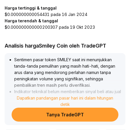
Harga tertinggi & tanggal
$0.000000000054431 pada 16 Jan 2024
Harga terendah & tanggal
$0.000000000000200307 pada 19 Okt 2023
Analisis hargaSmiley Coin oleh TradeGPT
Sentimen pasar token SMILEY saat ini menunjukkan
tanda-tanda pemulihan yang masih hati-hati, dengan
arus dana yang mendorong perlahan namun tanpa
peningkatan volume yang signifikan, sehingga
pembalikan tren masih perlu diverifikasi
.
Indikator teknikal belum memberikan sinyal beli atau jual
yang jelas, disarankan bagi investor untuk
Dapatkan pandangan pasar hari ini dalam hitungan
memperhatikan perubahan volume perdagangan dan
detik
konfirmasi penembusan pada area support 0,85–0,90
Tanya TradeGPT
serta resistance di 1,05
.
Selama belum ada lonjakan volume dan konfirmasi pola
harga kunci, sebaiknya tetap berhati-hati dan jangan