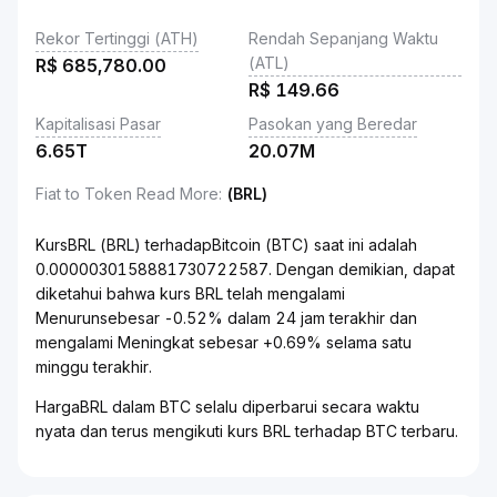
Rekor Tertinggi (ATH)
Rendah Sepanjang Waktu
(ATL)
R$
685,780.00
R$
149.66
Kapitalisasi Pasar
Pasokan yang Beredar
6.65T
20.07M
Fiat to Token Read More
:
(BRL)
KursBRL (BRL) terhadapBitcoin (BTC) saat ini adalah
0.0000030158881730722587. Dengan demikian, dapat
diketahui bahwa kurs BRL telah mengalami
Menurunsebesar -0.52% dalam 24 jam terakhir dan
mengalami Meningkat sebesar +0.69% selama satu
minggu terakhir.
HargaBRL dalam BTC selalu diperbarui secara waktu
nyata dan terus mengikuti kurs BRL terhadap BTC terbaru.