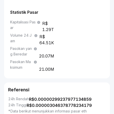
Statistik Pasar
Kapitalisasi Pas
ar
1.29T
Volume 24 J
am
64.51K
Pasokan yan
g Beredar
20.07M
Pasokan Ma
ksimum
21.00M
Referensi
24h Rendah
R$
0.00000299237977134859
24h Tinggi
R$
0.000003046378778234179
*Data berikut menunjukkan informasi pasar eth