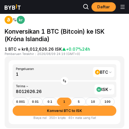
Daftar
Beranda
BTC to ISK
Konversikan 1 BTC (Bitcoin) ke ISK
(Króna Islandia)
1 BTC ≈ kr8,012,626.26 ISK
▲
+0.07%
24h
Pembaruan Terakhir
：
2026/08/09 24:19
(
GMT+0
)
Pengeluaran
BTC
Terima ~
ISK
0.001
0.01
0.1
1
5
10
100
Konversi BTC to ISK
Biaya nol · 350+ kripto · 40+ mata uang fiat