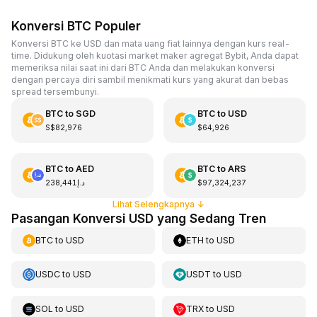
Konversi BTC Populer
Konversi BTC ke USD dan mata uang fiat lainnya dengan kurs real-
time. Didukung oleh kuotasi market maker agregat Bybit, Anda dapat
memeriksa nilai saat ini dari BTC Anda dan melakukan konversi
dengan percaya diri sambil menikmati kurs yang akurat dan bebas
spread tersembunyi.
BTC
to
SGD
BTC
to
USD
S$82,976
$64,926
BTC
to
AED
BTC
to
ARS
د.إ238,441
$97,324,237
Lihat Selengkapnya
↓
Pasangan Konversi USD yang Sedang Tren
BTC
to
USD
ETH
to
USD
USDC
to
USD
USDT
to
USD
SOL
to
USD
TRX
to
USD