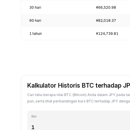
30 hari
¥66,520.98
90 hari
¥82,018.37
1 tahun
¥124,739.81
Kalkulator Historis BTC terhadap J
Cari tahu berapa nilai BTC (Bitcoin) Anda dalam JPY pada ta
pun, serta lihat perbandingan kurs BTC terhadap JPY dengan n
Beli