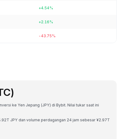
+4.54%
+2.16%
-43.75%
TC)
versi ke Yen Jepang (JPY) di Bybit. Nilai tukar saat ini
¥205.92T JPY dan volume perdagangan 24 jam sebesar ¥2.97T