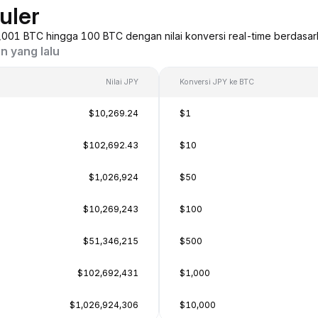
uler
 0,001 BTC hingga 100 BTC dengan nilai konversi real-time berdasar
n yang lalu
Nilai JPY
Konversi JPY ke BTC
$10,269.24
$1
$102,692.43
$10
$1,026,924
$50
$10,269,243
$100
$51,346,215
$500
$102,692,431
$1,000
$1,026,924,306
$10,000