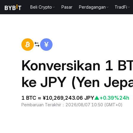
Beli Crypto
Pasar
Perdagangan
TradFi
Beranda
BTC to JPY
Konversikan 1 BT
ke JPY (Yen Jep
1 BTC ≈ ¥10,269,243.06 JPY
▲
+0.39%
24h
Pembaruan Terakhir
：
2026/08/07 10:50
(
GMT+0
)