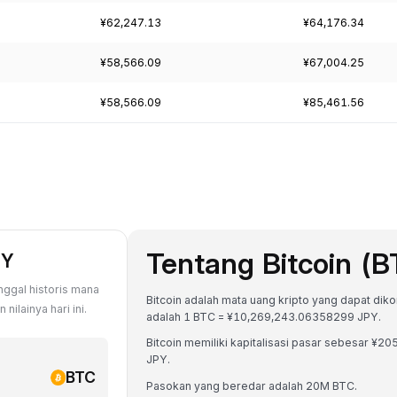
¥62,247.13
¥64,176.34
¥58,566.09
¥67,004.25
¥58,566.09
¥85,461.56
Tentang Bitcoin (B
PY
nggal historis mana
Bitcoin adalah mata uang kripto yang dapat dikon
ilainya hari ini.
adalah 1 BTC = ¥10,269,243.06358299 JPY.
Bitcoin memiliki kapitalisasi pasar sebesar 
JPY.
BTC
Pasokan yang beredar adalah 20M BTC.