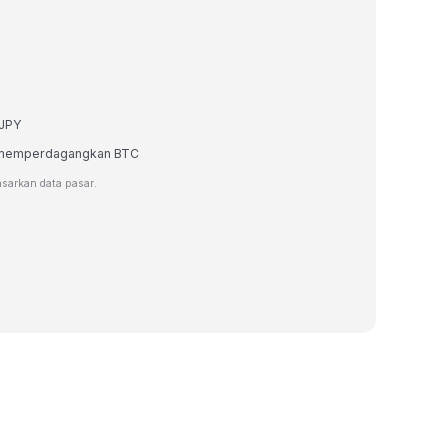
 JPY
au memperdagangkan BTC
asarkan data pasar.