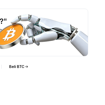
?"
g.
Beli BTC