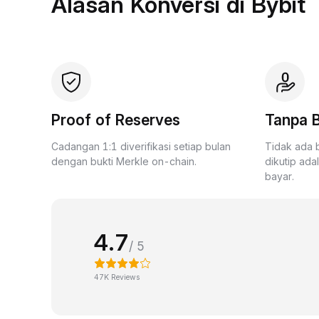
Alasan Konversi di Bybit
Proof of Reserves
Tanpa B
Cadangan 1:1 diverifikasi setiap bulan
Tidak ada 
dengan bukti Merkle on-chain.
dikutip ada
bayar.
4.7
/ 5
47K Reviews