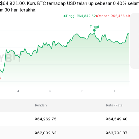
ga $64,821.00. Kurs BTC terhadap USD telah up sebesar 0.40% selam
 30 hari terakhir.
Tinggi
:
¥
64,842.52
Rendah
:
¥
62,456.49
Rendah
Rata-Rata
¥64,262.75
¥64,549.40
¥62,802.63
¥63,793.87