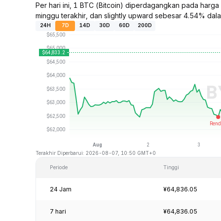
Per hari ini, 1 BTC (Bitcoin) diperdagangkan pada har
minggu terakhir, dan slightly upward sebesar 4.54% dalam
24H
7D
14D
30D
60D
200D
Terakhir Diperbarui: 2026-08-07, 10:50 GMT+0
Periode
Tinggi
24 Jam
¥64,836.05
7 hari
¥64,836.05