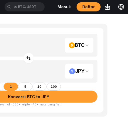
Daftar
Masuk
🔥
BTC/USDT
BTC
JPY
1
5
10
100
Konversi BTC to JPY
aya nol · 350+ kripto · 40+ mata uang fiat