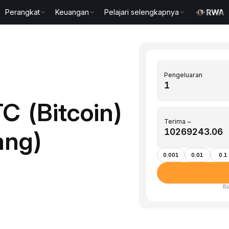
Perangkat
Keuangan
Pelajari selengkapnya
Pengeluaran
C (Bitcoin)
Terima ~
ang)
0.001
0.01
0.1
Bi