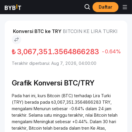
Daftar
Pasar
Harga Bitcoin BTC
Bitcoin to Lira Turki
Konversi BTC ke TRY
BITCOIN KE LIRA TURKI
₺
3,067,351.3564866283
-0.64%
Terakhir diperbarui: Aug 7, 2026, 04:00:00
Grafik Konversi
BTC/
TRY
Pada hari ini, kurs Bitcoin (BTC) terhadap Lira Turki
(TRY) berada pada ₺3,067,351.3564866283 TRY,
mengalami Menurun sebesar -0.64% dalam 24 jam
terakhir. Selama satu minggu terakhir, nilai Bitcoin telah
mengalami Meningkat sebesar +0.44%. Dalam 30 hari
terakhir, Bitcoin telah berada dalam tren Ke Atas,