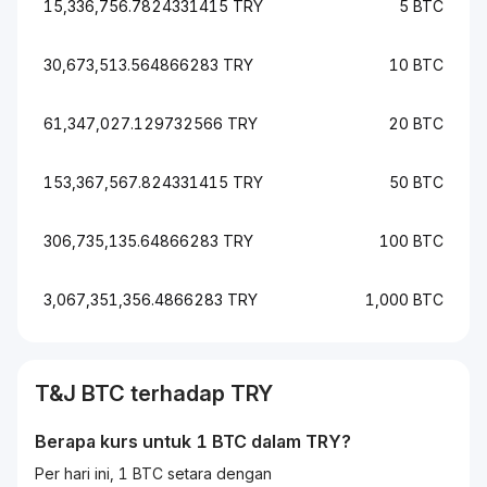
15,336,756.7824331415 TRY
5 BTC
30,673,513.564866283 TRY
10 BTC
61,347,027.129732566 TRY
20 BTC
153,367,567.824331415 TRY
50 BTC
306,735,135.64866283 TRY
100 BTC
3,067,351,356.4866283 TRY
1,000 BTC
T&J
BTC
terhadap
TRY
Berapa kurs untuk 1
BTC
dalam
TRY
?
Per hari ini, 1 BTC setara dengan