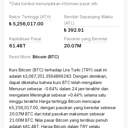
*Data berikut menunjukkan informasi pasar eth
Rekor Tertinggi (ATH)
Rendah Sepanjang Waktu
(ATL)
₺
5,256,017.00
₺
392.91
Kapitalisasi Pasar
Pasokan yang Beredar
61.48T
20.07M
Read More
:
Bitcoin (BTC)
Kurs Bitcoin (BTC) terhadap Lira Turki (TRY) saat ini
adalah ₺3,067,351.3564866283. Dengan demikian,
dapat diketahui bahwa kurs BTC telah mengalami
Menurun sebesar -0.64% dalam 24 jam terakhir dan
mengalami Meningkat sebesar +0.44% selama satu
minggu terakhir.Harga tertinggi Bitcoin mencapai
₺5,256,017.00, dengan pasokan yang beredar sebesar
20.07M BTC dari total pasokan maksimum sebesar
21.00M BTC. Nilai pasar Bitcoin yang terdilusi penuh
adalah ₺61.48T. Harga Bitcoin dalam TRY selalu