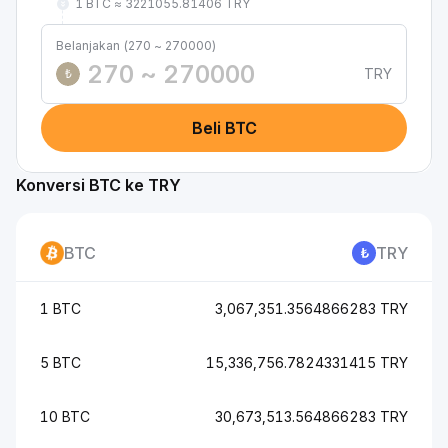
1 BTC ≈ 3221055.81406 TRY
Belanjakan (270 ~ 270000)
TRY
₺
Beli BTC
Konversi BTC ke TRY
BTC
TRY
1 BTC
3,067,351.3564866283 TRY
5 BTC
15,336,756.7824331415 TRY
10 BTC
30,673,513.564866283 TRY