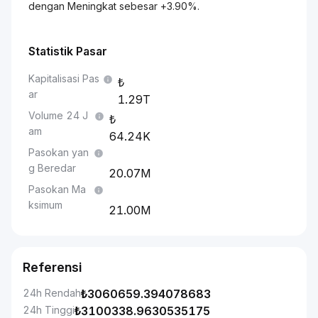
dengan Meningkat sebesar +3.90%.
Statistik Pasar
Kapitalisasi Pas
ar
1.29T
Volume 24 J
am
64.24K
Pasokan yan
g Beredar
20.07M
Pasokan Ma
ksimum
21.00M
Referensi
24h Rendah
₺
3060659.394078683
24h Tinggi
₺
3100338.9630535175