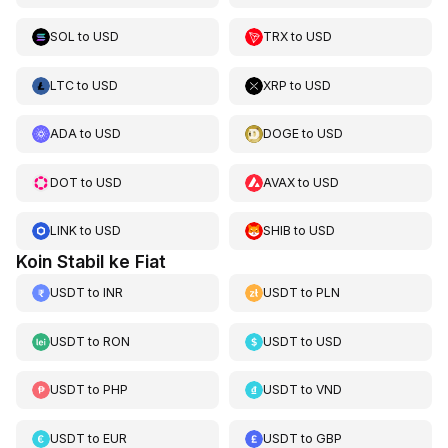
SOL
to
USD
TRX
to
USD
LTC
to
USD
XRP
to
USD
ADA
to
USD
DOGE
to
USD
DOT
to
USD
AVAX
to
USD
LINK
to
USD
SHIB
to
USD
Koin Stabil ke Fiat
USDT
to
INR
USDT
to
PLN
USDT
to
RON
USDT
to
USD
USDT
to
PHP
USDT
to
VND
USDT
to
EUR
USDT
to
GBP