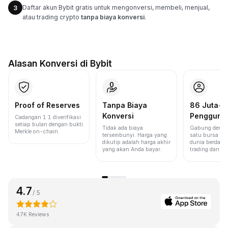
Daftar akun Bybit gratis untuk mengonversi, membeli, menjual,
3
atau trading crypto
tanpa biaya konversi
.
Alasan Konversi di Bybit
Proof of Reserves
Tanpa Biaya
86 Juta+
Konversi
Pengguna
Cadangan 1:1 diverifikasi
setiap bulan dengan bukti
Tidak ada biaya
Gabung denga
Merkle on-chain.
tersembunyi. Harga yang
satu bursa ter
dikutip adalah harga akhir
dunia berdasa
yang akan Anda bayar.
trading dan lik
4.7
/ 5
47K Reviews