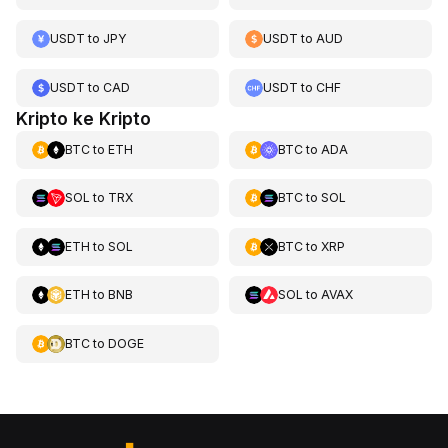
USDT
to
JPY
USDT
to
AUD
USDT
to
CAD
USDT
to
CHF
Kripto ke Kripto
BTC
to
ETH
BTC
to
ADA
SOL
to
TRX
BTC
to
SOL
ETH
to
SOL
BTC
to
XRP
ETH
to
BNB
SOL
to
AVAX
BTC
to
DOGE