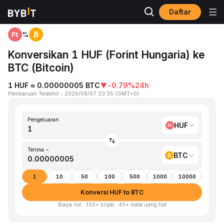
Daftar
Beranda
HUF to BTC
Konversikan 1 HUF (Forint Hungaria) ke
BTC (Bitcoin)
1 HUF ≈ 0.00000005 BTC
▼
-0.79%
24h
Pembaruan Terakhir
：
2026/08/07 20:35
(
GMT+0
)
Pengeluaran
HUF
Terima ~
BTC
1
10
50
100
500
1000
10000
Konversi HUF to BTC
Biaya nol · 350+ kripto · 40+ mata uang fiat