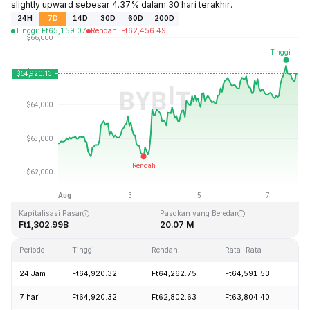
slightly upward sebesar 4.37% dalam 30 hari terakhir.
24H
7D
14D
30D
60D
200D
Tinggi
:
Ft
65,159.07
Rendah
:
Ft
62,456.49
Terakhir Diperbarui: 2026-08-07, 20:35 GMT+0
Rekor Tertinggi (ATH)
Rendah Sepanjang Waktu (ATL)
Ft126,080.00
Ft67.81
Kapitalisasi Pasar
Pasokan yang Beredar
Ft1,302.99B
20.07 M
Periode
Tinggi
Rendah
Rata-Rata
Pe
24 Jam
Ft64,920.32
Ft64,262.75
Ft64,591.53
+0
7 hari
Ft64,920.32
Ft62,802.63
Ft63,804.40
+3