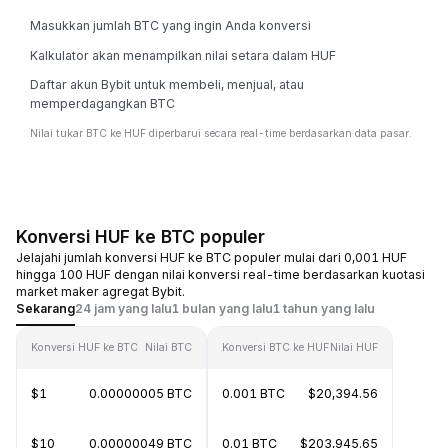
Masukkan jumlah BTC yang ingin Anda konversi
Kalkulator akan menampilkan nilai setara dalam HUF
Daftar akun Bybit untuk membeli, menjual, atau
memperdagangkan BTC
Nilai tukar BTC ke HUF diperbarui secara real-time berdasarkan data pasar.
Konversi HUF ke BTC populer
Jelajahi jumlah konversi HUF ke BTC populer mulai dari 0,001 HUF
hingga 100 HUF dengan nilai konversi real-time berdasarkan kuotasi
market maker agregat Bybit.
Sekarang
24 jam yang lalu
1 bulan yang lalu
1 tahun yang lalu
Konversi HUF ke BTC
Nilai BTC
Konversi BTC ke HUF
Nilai HUF
$1
0.00000005 BTC
0.001 BTC
$20,394.56
$10
0.00000049 BTC
0.01 BTC
$203,945.65