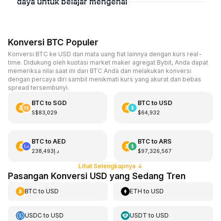
daya untuk belajar mengenai
Konversi BTC Populer
Konversi BTC ke USD dan mata uang fiat lainnya dengan kurs real-
time. Didukung oleh kuotasi market maker agregat Bybit, Anda dapat
memeriksa nilai saat ini dari BTC Anda dan melakukan konversi
dengan percaya diri sambil menikmati kurs yang akurat dan bebas
spread tersembunyi.
BTC
to
SGD
BTC
to
USD
S$83,029
$64,932
BTC
to
AED
BTC
to
ARS
د.إ238,493
$97,326,567
Lihat Selengkapnya
↓
Pasangan Konversi USD yang Sedang Tren
BTC
to
USD
ETH
to
USD
USDC
to
USD
USDT
to
USD