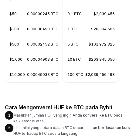
$50
0.00000245 BTC
0.1 BTC
$2,039,456
$100
0.00000490 BTC
1 BTC
$20,394,565
$500
0.00002452 BTC
5 BTC
$101,972,825
$1,000
0.00004903 BTC
10 BTC
$203,945,650
$10,000
0.00049033 BTC
100 BTC
$2,039,456,498
Cara Mengonversi HUF ke BTC pada Bybit
Masukkan jumlah HUF yang ingin Anda konversi ke BTC pada
1
kalkulator di atas.
Lihat nilai yang setara dalam BTC secara instan berdasarkan kurs
2
HUF terhadap BTC secara langsung.