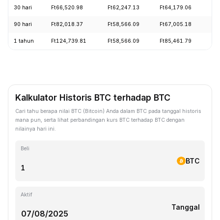
30 hari
Ft66,520.98
Ft62,247.13
Ft64,179.06
+4
90 hari
Ft82,018.37
Ft58,566.09
Ft67,005.18
+2
1 tahun
Ft124,739.81
Ft58,566.09
Ft85,461.79
-4
Kalkulator Historis BTC terhadap BTC
Cari tahu berapa nilai BTC (Bitcoin) Anda dalam BTC pada tanggal historis
mana pun, serta lihat perbandingan kurs BTC terhadap BTC dengan
nilainya hari ini.
Beli
BTC
Aktif
Tanggal