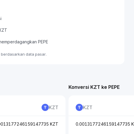
i
 KZT
au memperdagangkan PEPE
e berdasarkan data pasar.
Konversi KZT ke PEPE
KZT
KZT
0013177246159147735 KZT
0.0013177246159147735 