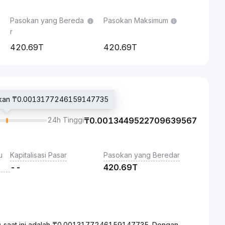
Pasokan yang Bereda
Pasokan Maksimum
r
420.69T
420.69T
ngkan ₸0.0013177246159147735
24h Tinggi
₸
0.0013449522709639567
u
Kapitalisasi Pasar
Pasokan yang Beredar
--
420.69T
) saat ini adalah ₸0.0013177246159147735. Dengan