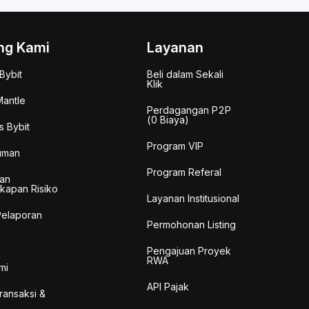
ng Kami
Layanan
Bybit
Beli dalam Sekali
Klik
antle
Perdagangan P2P
(0 Biaya)
s Bybit
Program VIP
uman
Program Referal
an
kapan Risiko
Layanan Institusional
Pelaporan
Permohonan Listing
Pengajuan Proyek
RWA
mi
API Pajak
Transaksi &