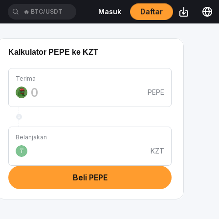
Daftar
Masuk
🔥
BTC/USDT
Kalkulator PEPE ke KZT
Terima
PEPE
Belanjakan
KZT
₸
Beli PEPE