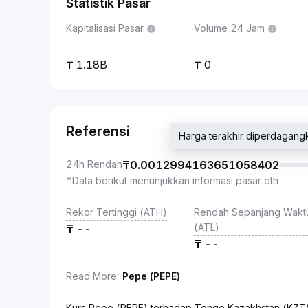
Statistik Pasar
Kapitalisasi Pasar
Volume 24 Jam
1.18B
0
Referensi
Harga terakhir diperdaga
24h Rendah
₸
0.0012994163651058402
*Data berikut menunjukkan informasi pasar eth
Rekor Tertinggi (ATH)
Rendah Sepanjang Wakt
(ATL)
₸
--
₸
--
Read More
:
Pepe (PEPE)
Kurs Pepe (PEPE) terhadap Tenge Kazakhstan (KZT