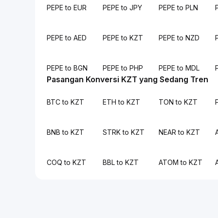
PEPE to EUR
PEPE to JPY
PEPE to PLN
PEPE to AED
PEPE to KZT
PEPE to NZD
PEPE to BGN
PEPE to PHP
PEPE to MDL
Pasangan Konversi KZT yang Sedang Tren
BTC to KZT
ETH to KZT
TON to KZT
BNB to KZT
STRK to KZT
NEAR to KZT
COQ to KZT
BBL to KZT
ATOM to KZT