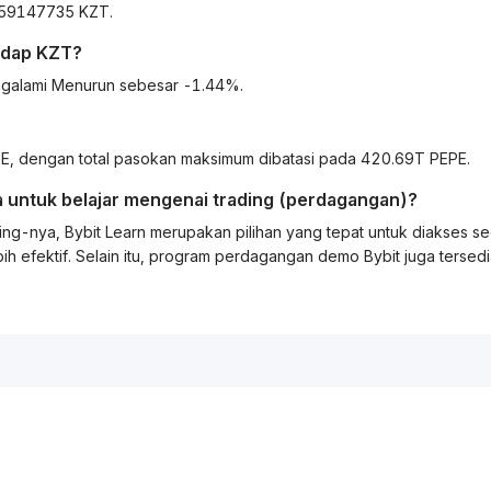
6159147735 KZT.
adap
KZT
?
ngalami Menurun sebesar -1.44%.
, dengan total pasokan maksimum dibatasi pada 420.69T PEPE.
 untuk belajar mengenai
trading
(perdagangan)?
ing
-nya, Bybit
Learn
merupakan pilihan yang tepat untuk diakses s
ih efektif. Selain itu, program perdagangan demo Bybit juga tersed