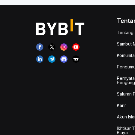
Tenta
Tentang 
Sambut M
Komunita
Pengum
Pernyata
Pengung
Saluran 
Karir
Akun Isla
Ikhtisar 
Biaya