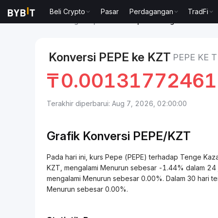
Beli Crypto
Pasar
Perdagangan
TradFi
Pasar
Harga Pepe PEPE
Pepe to Tenge Kazakhsta
Konversi PEPE ke KZT
PEPE KE 
₸
0.0013177246
Terakhir diperbarui: Aug 7, 2026, 02:00:00
Grafik Konversi
PEPE/
KZT
Pada hari ini, kurs Pepe (PEPE) terhadap Tenge 
KZT, mengalami Menurun sebesar -1.44% dalam 24 jam 
mengalami Menurun sebesar 0.00%. Dalam 30 hari te
Menurun sebesar 0.00%.