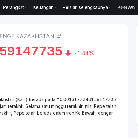
Perangkat
Keuangan
Pelajari selengkapnya
n
TENGE KAZAKHSTAN
159147735
-1.44%
Kazakhstan (KZT) berada pada ₸0.0013177246159147735
terakhir. Selama satu minggu terakhir, nilai Pepe telah
rakhir, Pepe telah berada dalam tren Ke Bawah, dengan