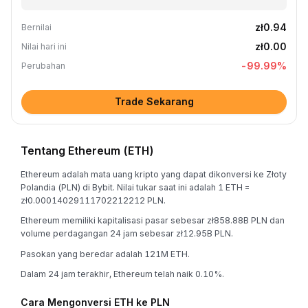
zł0.94
Bernilai
zł0.00
Nilai hari ini
-99.99
%
Perubahan
Trade Sekarang
Tentang Ethereum (ETH)
Ethereum adalah mata uang kripto yang dapat dikonversi ke Złoty
Polandia (PLN) di Bybit. Nilai tukar saat ini adalah 1 ETH =
zł0.00014029111702212212 PLN.
Ethereum memiliki kapitalisasi pasar sebesar zł858.88B PLN dan
volume perdagangan 24 jam sebesar zł12.95B PLN.
Pasokan yang beredar adalah 121M ETH.
Dalam 24 jam terakhir, Ethereum telah naik 0.10%.
Cara Mengonversi ETH ke PLN