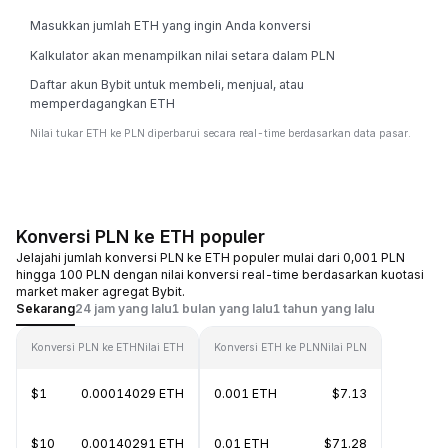
Masukkan jumlah ETH yang ingin Anda konversi
Kalkulator akan menampilkan nilai setara dalam PLN
Daftar akun Bybit untuk membeli, menjual, atau
memperdagangkan ETH
Nilai tukar ETH ke PLN diperbarui secara real-time berdasarkan data pasar.
Konversi PLN ke ETH populer
Jelajahi jumlah konversi PLN ke ETH populer mulai dari 0,001 PLN
hingga 100 PLN dengan nilai konversi real-time berdasarkan kuotasi
market maker agregat Bybit.
Sekarang
24 jam yang lalu
1 bulan yang lalu
1 tahun yang lalu
Konversi PLN ke ETH
Nilai ETH
Konversi ETH ke PLN
Nilai PLN
$1
0.00014029 ETH
0.001 ETH
$7.13
$10
0.00140291 ETH
0.01 ETH
$71.28