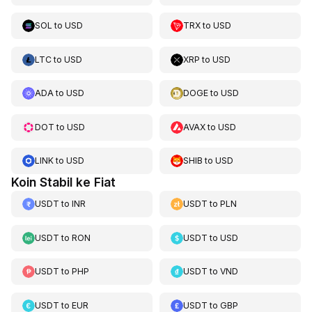
SOL
to
USD
TRX
to
USD
LTC
to
USD
XRP
to
USD
ADA
to
USD
DOGE
to
USD
DOT
to
USD
AVAX
to
USD
LINK
to
USD
SHIB
to
USD
Koin Stabil ke Fiat
USDT
to
INR
USDT
to
PLN
USDT
to
RON
USDT
to
USD
USDT
to
PHP
USDT
to
VND
USDT
to
EUR
USDT
to
GBP