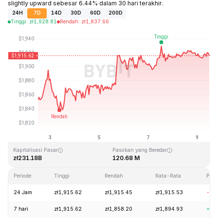
slightly upward sebesar 6.44% dalam 30 hari terakhir.
24H
7D
14D
30D
60D
200D
Tinggi
:
zł
1,928.81
Rendah
:
zł
1,837.66
Terakhir Diperbarui: 2026-08-09, 12:09 GMT+0
Rekor Tertinggi (ATH)
Rendah Sepanjang Waktu (ATL)
zł4,946.05
zł0.432979
Kapitalisasi Pasar
Pasokan yang Beredar
zł231.18B
120.68 M
Periode
Tinggi
Rendah
Rata-Rata
Per
24 Jam
zł1,915.62
zł1,915.45
zł1,915.53
-0.
7 hari
zł1,915.62
zł1,858.20
zł1,894.93
+3.