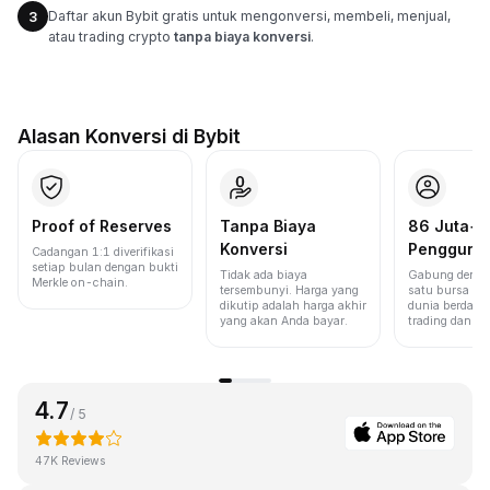
Daftar akun Bybit gratis untuk mengonversi, membeli, menjual,
3
atau trading crypto
tanpa biaya konversi
.
Alasan Konversi di Bybit
Proof of Reserves
Tanpa Biaya
86 Juta+
Konversi
Pengguna
Cadangan 1:1 diverifikasi
setiap bulan dengan bukti
Tidak ada biaya
Gabung denga
Merkle on-chain.
tersembunyi. Harga yang
satu bursa ter
dikutip adalah harga akhir
dunia berdasa
yang akan Anda bayar.
trading dan lik
4.7
/ 5
47K Reviews