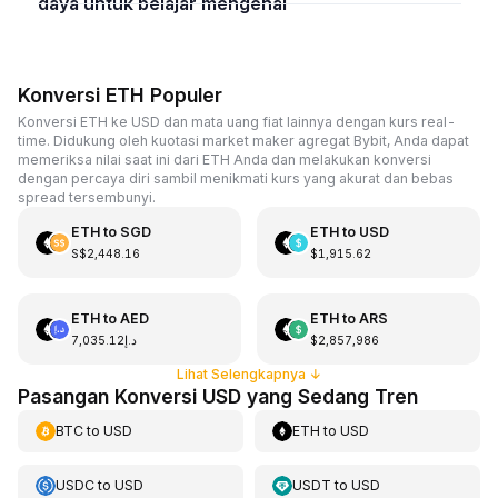
daya untuk belajar mengenai
Konversi ETH Populer
Konversi ETH ke USD dan mata uang fiat lainnya dengan kurs real-
time. Didukung oleh kuotasi market maker agregat Bybit, Anda dapat
memeriksa nilai saat ini dari ETH Anda dan melakukan konversi
dengan percaya diri sambil menikmati kurs yang akurat dan bebas
spread tersembunyi.
ETH
to
SGD
ETH
to
USD
S$2,448.16
$1,915.62
ETH
to
AED
ETH
to
ARS
د.إ7,035.12
$2,857,986
Lihat Selengkapnya
↓
Pasangan Konversi USD yang Sedang Tren
BTC
to
USD
ETH
to
USD
USDC
to
USD
USDT
to
USD