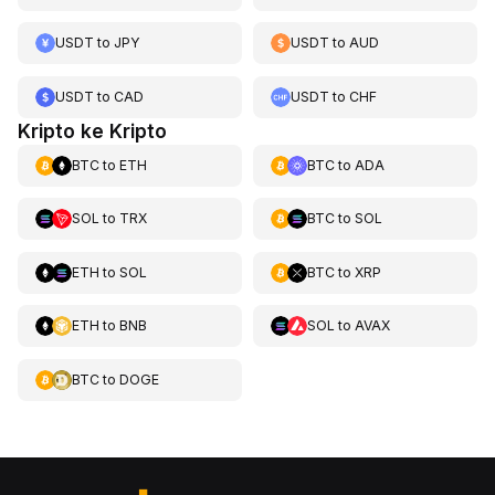
USDT
to
JPY
USDT
to
AUD
USDT
to
CAD
USDT
to
CHF
Kripto ke Kripto
BTC
to
ETH
BTC
to
ADA
SOL
to
TRX
BTC
to
SOL
ETH
to
SOL
BTC
to
XRP
ETH
to
BNB
SOL
to
AVAX
BTC
to
DOGE