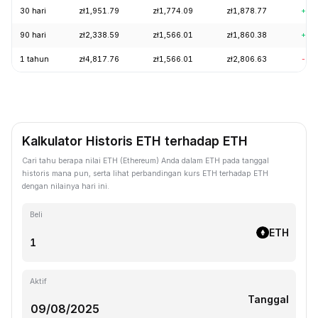
30 hari
zł1,951.79
zł1,774.09
zł1,878.77
+6.
90 hari
zł2,338.59
zł1,566.01
zł1,860.38
+18
1 tahun
zł4,817.76
zł1,566.01
zł2,806.63
-54
Kalkulator Historis ETH terhadap ETH
Cari tahu berapa nilai ETH (Ethereum) Anda dalam ETH pada tanggal
historis mana pun, serta lihat perbandingan kurs ETH terhadap ETH
dengan nilainya hari ini.
Beli
ETH
Aktif
Tanggal