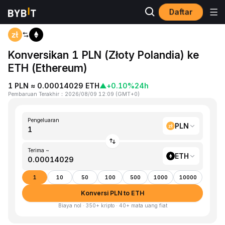
Daftar
Beranda
PLN to ETH
Konversikan 1 PLN (Złoty Polandia) ke
ETH (Ethereum)
1 PLN ≈ 0.00014029 ETH
▲
+0.10%
24h
Pembaruan Terakhir
：
2026/08/09 12:09
(
GMT+0
)
Pengeluaran
PLN
Terima ~
ETH
1
10
50
100
500
1000
10000
Konversi PLN to ETH
Biaya nol · 350+ kripto · 40+ mata uang fiat