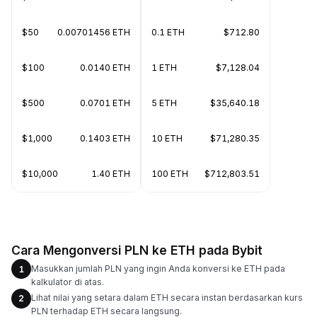
$50
0.00701456 ETH
0.1 ETH
$712.80
$100
0.0140 ETH
1 ETH
$7,128.04
$500
0.0701 ETH
5 ETH
$35,640.18
$1,000
0.1403 ETH
10 ETH
$71,280.35
$10,000
1.40 ETH
100 ETH
$712,803.51
Cara Mengonversi PLN ke ETH pada Bybit
Masukkan jumlah PLN yang ingin Anda konversi ke ETH pada
1
kalkulator di atas.
Lihat nilai yang setara dalam ETH secara instan berdasarkan kurs
2
PLN terhadap ETH secara langsung.