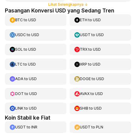
Lihat Selengkapnya
↓
Pasangan Konversi USD yang Sedang Tren
BTC
to
USD
ETH
to
USD
USDC
to
USD
USDT
to
USD
SOL
to
USD
TRX
to
USD
LTC
to
USD
XRP
to
USD
ADA
to
USD
DOGE
to
USD
DOT
to
USD
AVAX
to
USD
LINK
to
USD
SHIB
to
USD
Koin Stabil ke Fiat
USDT
to
INR
USDT
to
PLN