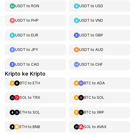
USDT
to
RON
USDT
to
USD
USDT
to
PHP
USDT
to
VND
USDT
to
EUR
USDT
to
GBP
USDT
to
JPY
USDT
to
AUD
USDT
to
CAD
USDT
to
CHF
Kripto ke Kripto
BTC
to
ETH
BTC
to
ADA
SOL
to
TRX
BTC
to
SOL
ETH
to
SOL
BTC
to
XRP
ETH
to
BNB
SOL
to
AVAX