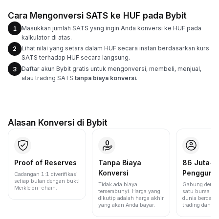
Cara Mengonversi SATS ke HUF pada Bybit
Masukkan jumlah SATS yang ingin Anda konversi ke HUF pada
1
kalkulator di atas.
Lihat nilai yang setara dalam HUF secara instan berdasarkan kurs
2
SATS terhadap HUF secara langsung.
Daftar akun Bybit gratis untuk mengonversi, membeli, menjual,
3
atau trading SATS
tanpa biaya konversi
.
Alasan Konversi di Bybit
Proof of Reserves
Tanpa Biaya
86 Juta+
Konversi
Pengguna
Cadangan 1:1 diverifikasi
setiap bulan dengan bukti
Tidak ada biaya
Gabung denga
Merkle on-chain.
tersembunyi. Harga yang
satu bursa ter
dikutip adalah harga akhir
dunia berdasa
yang akan Anda bayar.
trading dan lik