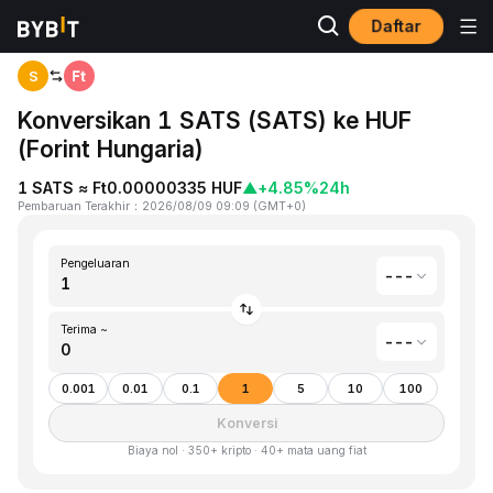
Daftar
Beranda
Satoshis Vision(SATS) to Forint Hungaria(HUF)
S
Konversikan 1 SATS (SATS) ke HUF
(Forint Hungaria)
1 SATS ≈ Ft0.00000335 HUF
▲
+4.85%
24h
Pembaruan Terakhir
：
2026/08/09 09:09
(
GMT+0
)
Pengeluaran
---
Terima ~
---
0.001
0.01
0.1
1
5
10
100
Konversi
Biaya nol · 350+ kripto · 40+ mata uang fiat