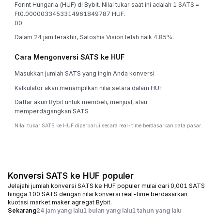
Forint Hungaria (HUF) di Bybit. Nilai tukar saat ini adalah 1 SATS =
Ft0.0000033453314961849787 HUF.
0
0
Dalam 24 jam terakhir, Satoshis Vision telah naik 4.85%.
Cara Mengonversi SATS ke HUF
Masukkan jumlah SATS yang ingin Anda konversi
Kalkulator akan menampilkan nilai setara dalam HUF
Daftar akun Bybit untuk membeli, menjual, atau
memperdagangkan SATS
Nilai tukar SATS ke HUF diperbarui secara real-time berdasarkan data pasar.
Konversi SATS ke HUF populer
Jelajahi jumlah konversi SATS ke HUF populer mulai dari 0,001 SATS
hingga 100 SATS dengan nilai konversi real-time berdasarkan
kuotasi market maker agregat Bybit.
Sekarang
24 jam yang lalu
1 bulan yang lalu
1 tahun yang lalu