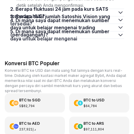
detik setelah Anda mengonfirmasi.
2. Berapa fluktuasi 24 jam pada kurs SATS
terhadap HUF?
3. Berapa total jumlah Satoshis Vision yang
4. Di mana saya dapat menemukan sumber
tersedia?
daya untuk belajar mengenai trading
5. Di mana saya dapat menemukan sumber
(perdagangan)?
daya untuk belajar mengenai
Konversi BTC Populer
Konversi BTC ke USD dan mata uang fiat lainnya dengan kurs real-
time. Didukung oleh kuotasi market maker agregat Bybit, Anda dapat
memeriksa nilai saat ini dari BTC Anda dan melakukan konversi
dengan percaya diri sambil menikmati kurs yang akurat dan bebas
spread tersembunyi.
BTC
to
SGD
BTC
to
USD
S$82,794
$64,784
BTC
to
AED
BTC
to
ARS
د.إ237,921
$97,111,804