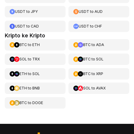
USDT
to
JPY
USDT
to
AUD
USDT
to
CAD
USDT
to
CHF
Kripto ke Kripto
BTC
to
ETH
BTC
to
ADA
SOL
to
TRX
BTC
to
SOL
ETH
to
SOL
BTC
to
XRP
ETH
to
BNB
SOL
to
AVAX
BTC
to
DOGE