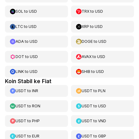
SOL
to
USD
TRX
to
USD
LTC
to
USD
XRP
to
USD
ADA
to
USD
DOGE
to
USD
DOT
to
USD
AVAX
to
USD
LINK
to
USD
SHIB
to
USD
Koin Stabil ke Fiat
USDT
to
INR
USDT
to
PLN
USDT
to
RON
USDT
to
USD
USDT
to
PHP
USDT
to
VND
USDT
to
EUR
USDT
to
GBP