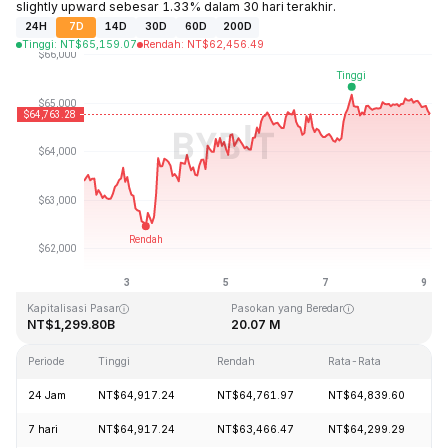
slightly upward sebesar 1.33% dalam 30 hari terakhir.
24H
7D
14D
30D
60D
200D
Tinggi
:
NT$
65,159.07
Rendah
:
NT$
62,456.49
Terakhir Diperbarui: 2026-08-09, 03:12 GMT+0
Rekor Tertinggi (ATH)
Rendah Sepanjang Waktu (ATL)
NT$126,080.00
NT$67.81
Kapitalisasi Pasar
Pasokan yang Beredar
NT$1,299.80B
20.07 M
Periode
Tinggi
Rendah
Rata-Rata
P
24 Jam
NT$64,917.24
NT$64,761.97
NT$64,839.60
-
7 hari
NT$64,917.24
NT$63,466.47
NT$64,299.29
+