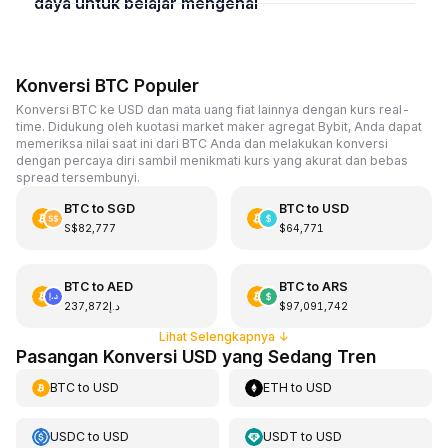
daya untuk belajar mengenai
Konversi BTC Populer
Konversi BTC ke USD dan mata uang fiat lainnya dengan kurs real-
time. Didukung oleh kuotasi market maker agregat Bybit, Anda dapat
memeriksa nilai saat ini dari BTC Anda dan melakukan konversi
dengan percaya diri sambil menikmati kurs yang akurat dan bebas
spread tersembunyi.
BTC
to
SGD
BTC
to
USD
S$82,777
$64,771
BTC
to
AED
BTC
to
ARS
د.إ237,872
$97,091,742
Lihat Selengkapnya
↓
Pasangan Konversi USD yang Sedang Tren
BTC
to
USD
ETH
to
USD
USDC
to
USD
USDT
to
USD