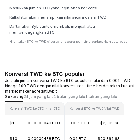
Masukkan jumlah BTC yang ingin Anda konversi
Kalkulator akan menampilkan nilai setara dalam TWD
Daftar akun Bybit untuk membeli, menjual, atau
memperdagangkan BTC
Nilai tukar BTC ke TWD diperbarui secara real-time berdasarkan data pasar.
Konversi TWD ke BTC populer
Jelajahi jumlah konversi TWD ke BTC populer mulai dari 0,001 TWD
hingga 100 TWD dengan nilai konversi real-time berdasarkan kuotasi
market maker agregat Bybit.
Sekarang
24 jam yang lalu
1 bulan yang lalu
1 tahun yang lalu
Konversi TWD ke BTC
Nilai BTC
Konversi BTC ke TWD
Nilai TWD
$1
0.00000048 BTC
0.001 BTC
$2,089.96
$10
0.00000478 BTC
0.01 BTC
$20,899.63