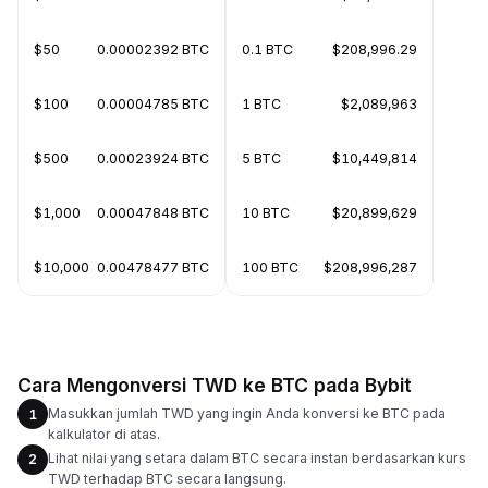
$50
0.00002392 BTC
0.1 BTC
$208,996.29
$100
0.00004785 BTC
1 BTC
$2,089,963
$500
0.00023924 BTC
5 BTC
$10,449,814
$1,000
0.00047848 BTC
10 BTC
$20,899,629
$10,000
0.00478477 BTC
100 BTC
$208,996,287
Cara Mengonversi TWD ke BTC pada Bybit
Masukkan jumlah TWD yang ingin Anda konversi ke BTC pada
1
kalkulator di atas.
Lihat nilai yang setara dalam BTC secara instan berdasarkan kurs
2
TWD terhadap BTC secara langsung.