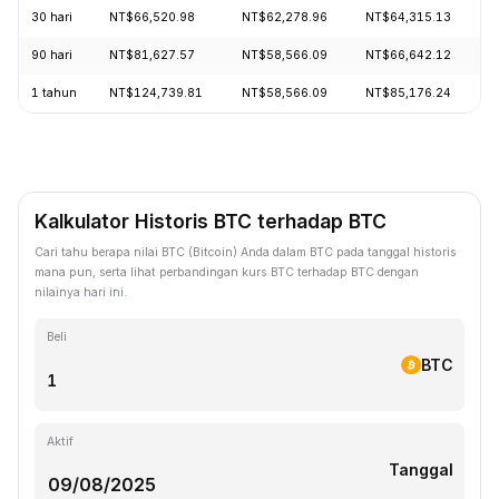
30 hari
NT$66,520.98
NT$62,278.96
NT$64,315.13
+
90 hari
NT$81,627.57
NT$58,566.09
NT$66,642.12
+
1 tahun
NT$124,739.81
NT$58,566.09
NT$85,176.24
-
Kalkulator Historis BTC terhadap BTC
Cari tahu berapa nilai BTC (Bitcoin) Anda dalam BTC pada tanggal historis
mana pun, serta lihat perbandingan kurs BTC terhadap BTC dengan
nilainya hari ini.
Beli
BTC
Aktif
Tanggal