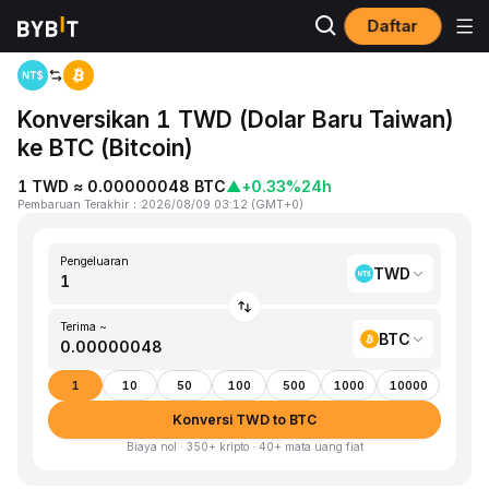
Daftar
Beranda
TWD to BTC
Konversikan 1 TWD (Dolar Baru Taiwan)
ke BTC (Bitcoin)
1 TWD ≈ 0.00000048 BTC
▲
+0.33%
24h
Pembaruan Terakhir
：
2026/08/09 03:12
(
GMT+0
)
Pengeluaran
TWD
Terima ~
BTC
1
10
50
100
500
1000
10000
Konversi TWD to BTC
Biaya nol · 350+ kripto · 40+ mata uang fiat