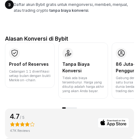
Daftar akun Bybit gratis untuk mengonversi, membeli, menjual,
3
atau trading crypto
tanpa biaya konversi
.
Alasan Konversi di Bybit
Proof of Reserves
Tanpa Biaya
86 Juta+
Konversi
Pengguna
Cadangan 1:1 diverifikasi
setiap bulan dengan bukti
Tidak ada biaya
Gabung denga
Merkle on-chain.
tersembunyi. Harga yang
satu bursa ter
dikutip adalah harga akhir
dunia berdasa
yang akan Anda bayar.
trading dan lik
4.7
/ 5
47K Reviews