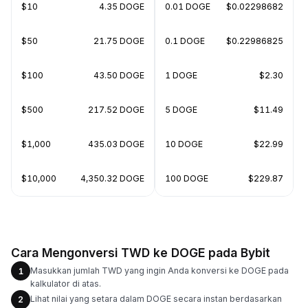
$10
4.35 DOGE
0.01 DOGE
$0.02298682
$50
21.75 DOGE
0.1 DOGE
$0.22986825
$100
43.50 DOGE
1 DOGE
$2.30
$500
217.52 DOGE
5 DOGE
$11.49
$1,000
435.03 DOGE
10 DOGE
$22.99
$10,000
4,350.32 DOGE
100 DOGE
$229.87
Cara Mengonversi TWD ke DOGE pada Bybit
Masukkan jumlah TWD yang ingin Anda konversi ke DOGE pada
1
kalkulator di atas.
Lihat nilai yang setara dalam DOGE secara instan berdasarkan
2