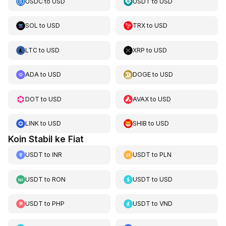
USDC
to
USD
USDT
to
USD
SOL
to
USD
TRX
to
USD
LTC
to
USD
XRP
to
USD
ADA
to
USD
DOGE
to
USD
DOT
to
USD
AVAX
to
USD
LINK
to
USD
SHIB
to
USD
Koin Stabil ke Fiat
USDT
to
INR
USDT
to
PLN
USDT
to
RON
USDT
to
USD
USDT
to
PHP
USDT
to
VND