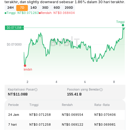
terakhir, dan slightly downward sebesar 1.86% dalam 30 hari terakhir.
24H
7D
14D
30D
60D
200D
Tinggi
:
NT$
0.071263
Rendah
:
NT$
0.068404
Terakhir Diperbarui: 2026-08-08, 17:52 GMT+0
Rekor Tertinggi (ATH)
Rendah Sepanjang Waktu (ATL)
NT$0.731578
NT$0.000087
Kapitalisasi Pasar
Pasokan yang Beredar
NT$11.08B
155.41 B
Periode
Tinggi
Rendah
Rata-Rata
P
24 Jam
NT$0.071258
NT$0.069554
NT$0.070406
+
7 hari
NT$0.071258
NT$0.069122
NT$0.069981
+