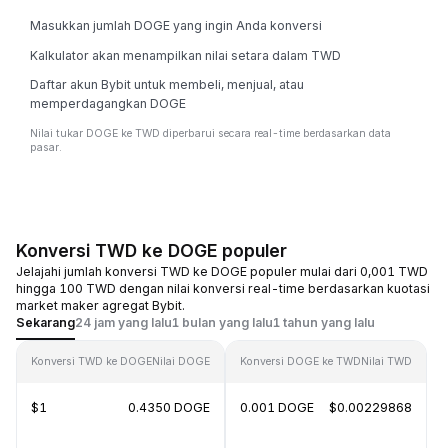
Masukkan jumlah DOGE yang ingin Anda konversi
Kalkulator akan menampilkan nilai setara dalam TWD
Daftar akun Bybit untuk membeli, menjual, atau
memperdagangkan DOGE
Nilai tukar DOGE ke TWD diperbarui secara real-time berdasarkan data
pasar.
Konversi TWD ke DOGE populer
Jelajahi jumlah konversi TWD ke DOGE populer mulai dari 0,001 TWD
hingga 100 TWD dengan nilai konversi real-time berdasarkan kuotasi
market maker agregat Bybit.
Sekarang
24 jam yang lalu
1 bulan yang lalu
1 tahun yang lalu
Konversi TWD ke DOGE
Nilai DOGE
Konversi DOGE ke TWD
Nilai TWD
$1
0.4350 DOGE
0.001 DOGE
$0.00229868