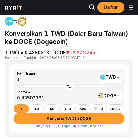
Daftar
Beranda
TWD to DOGE
Konversikan 1 TWD (Dolar Baru Taiwan)
ke DOGE (Dogecoin)
1 TWD ≈ 0.43503181 DOGE
▼
-2.27%
24h
Pembaruan Terakhir
：
2026/08/08 17:52
(
GMT+0
)
Pengeluaran
TWD
Terima ~
DOGE
1
10
50
100
500
1000
10000
Konversi TWD to DOGE
Biaya nol · 350+ kripto · 40+ mata uang fiat