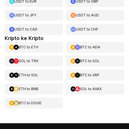
USDT
to
EUR
USDT
to
GBP
USDT
to
JPY
USDT
to
AUD
USDT
to
CAD
USDT
to
CHF
Kripto ke Kripto
BTC
to
ETH
BTC
to
ADA
SOL
to
TRX
BTC
to
SOL
ETH
to
SOL
BTC
to
XRP
ETH
to
BNB
SOL
to
AVAX
BTC
to
DOGE