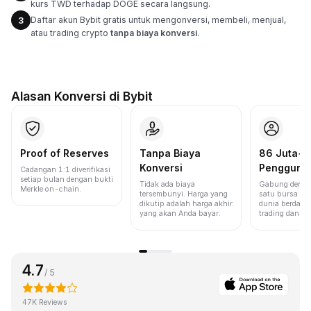
kurs TWD terhadap DOGE secara langsung.
Daftar akun Bybit gratis untuk mengonversi, membeli, menjual,
3
atau trading crypto
tanpa biaya konversi
.
Alasan Konversi di Bybit
Proof of Reserves
Tanpa Biaya
86 Juta+
Konversi
Pengguna
Cadangan 1:1 diverifikasi
setiap bulan dengan bukti
Tidak ada biaya
Gabung denga
Merkle on-chain.
tersembunyi. Harga yang
satu bursa ter
dikutip adalah harga akhir
dunia berdasa
yang akan Anda bayar.
trading dan lik
4.7
/ 5
47K Reviews