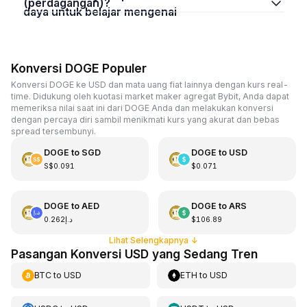
(perdagangan)?
daya untuk belajar mengenai
Konversi DOGE Populer
Konversi DOGE ke USD dan mata uang fiat lainnya dengan kurs real-
time. Didukung oleh kuotasi market maker agregat Bybit, Anda dapat
memeriksa nilai saat ini dari DOGE Anda dan melakukan konversi
dengan percaya diri sambil menikmati kurs yang akurat dan bebas
spread tersembunyi.
DOGE
to
SGD
DOGE
to
USD
S$0.091
$0.071
DOGE
to
AED
DOGE
to
ARS
د.إ0.262
$106.89
Lihat Selengkapnya
↓
Pasangan Konversi USD yang Sedang Tren
BTC
to
USD
ETH
to
USD