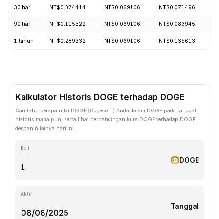
30 hari
NT$0.074414
NT$0.069106
NT$0.071496
-
90 hari
NT$0.115322
NT$0.069106
NT$0.083945
-
1 tahun
NT$0.289332
NT$0.069106
NT$0.135613
-
Kalkulator Historis DOGE terhadap DOGE
Cari tahu berapa nilai DOGE (Dogecoin) Anda dalam DOGE pada tanggal
historis mana pun, serta lihat perbandingan kurs DOGE terhadap DOGE
dengan nilainya hari ini.
Beli
DOGE
Aktif
Tanggal