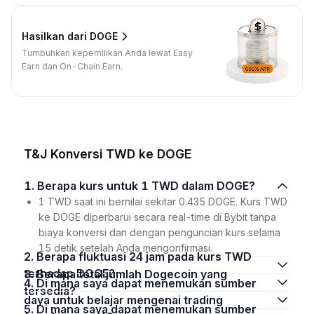
Hasilkan dari DOGE
Tumbuhkan kepemilikan Anda lewat Easy
Earn dan On-Chain Earn.
T&J Konversi TWD ke DOGE
1. Berapa kurs untuk 1 TWD dalam DOGE?
1 TWD saat ini bernilai sekitar 0.435 DOGE. Kurs TWD
ke DOGE diperbarui secara real-time di Bybit tanpa
biaya konversi dan dengan penguncian kurs selama
15 detik setelah Anda mengonfirmasi.
2. Berapa fluktuasi 24 jam pada kurs TWD
terhadap DOGE?
3. Berapa total jumlah Dogecoin yang
4. Di mana saya dapat menemukan sumber
tersedia?
daya untuk belajar mengenai trading
5. Di mana saya dapat menemukan sumber