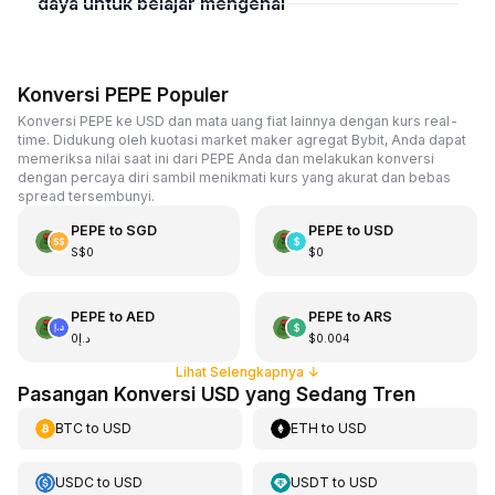
daya untuk belajar mengenai
Konversi PEPE Populer
Konversi PEPE ke USD dan mata uang fiat lainnya dengan kurs real-
time. Didukung oleh kuotasi market maker agregat Bybit, Anda dapat
memeriksa nilai saat ini dari PEPE Anda dan melakukan konversi
dengan percaya diri sambil menikmati kurs yang akurat dan bebas
spread tersembunyi.
PEPE
to
SGD
PEPE
to
USD
S$0
$0
PEPE
to
AED
PEPE
to
ARS
د.إ0
$0.004
Lihat Selengkapnya
↓
Pasangan Konversi USD yang Sedang Tren
BTC
to
USD
ETH
to
USD
USDC
to
USD
USDT
to
USD