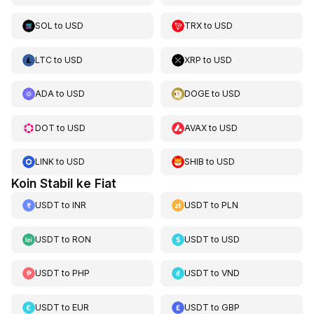
SOL
to
USD
TRX
to
USD
LTC
to
USD
XRP
to
USD
ADA
to
USD
DOGE
to
USD
DOT
to
USD
AVAX
to
USD
LINK
to
USD
SHIB
to
USD
Koin Stabil ke Fiat
USDT
to
INR
USDT
to
PLN
USDT
to
RON
USDT
to
USD
USDT
to
PHP
USDT
to
VND
USDT
to
EUR
USDT
to
GBP