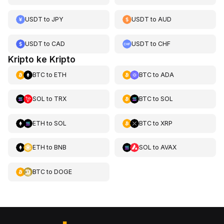
USDT
to
JPY
USDT
to
AUD
USDT
to
CAD
USDT
to
CHF
Kripto ke Kripto
BTC
to
ETH
BTC
to
ADA
SOL
to
TRX
BTC
to
SOL
ETH
to
SOL
BTC
to
XRP
ETH
to
BNB
SOL
to
AVAX
BTC
to
DOGE