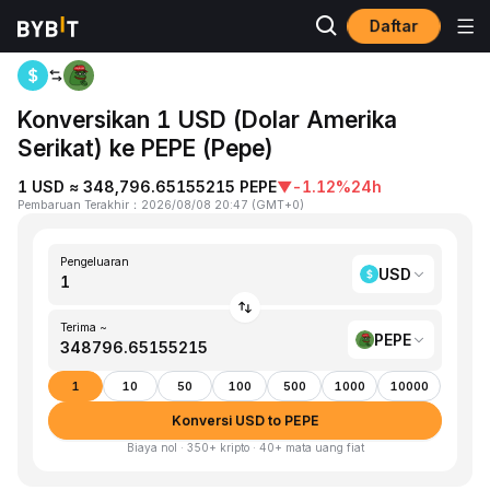
Daftar
Beranda
USD to PEPE
Konversikan 1 USD (Dolar Amerika
Serikat) ke PEPE (Pepe)
1 USD ≈ 348,796.65155215 PEPE
▼
-1.12%
24h
Pembaruan Terakhir
：
2026/08/08 20:47
(
GMT+0
)
Pengeluaran
USD
Terima ~
PEPE
1
10
50
100
500
1000
10000
Konversi USD to PEPE
Biaya nol · 350+ kripto · 40+ mata uang fiat