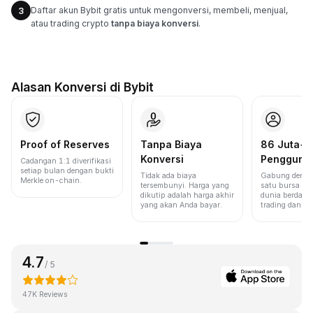
Daftar akun Bybit gratis untuk mengonversi, membeli, menjual,
3
atau trading crypto
tanpa biaya konversi
.
Alasan Konversi di Bybit
Proof of Reserves
Tanpa Biaya
86 Juta+
Konversi
Pengguna
Cadangan 1:1 diverifikasi
setiap bulan dengan bukti
Tidak ada biaya
Gabung denga
Merkle on-chain.
tersembunyi. Harga yang
satu bursa ter
dikutip adalah harga akhir
dunia berdasa
yang akan Anda bayar.
trading dan lik
4.7
/ 5
47K Reviews