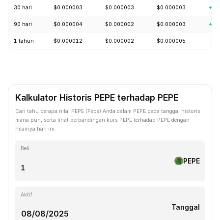
30 hari
$0.000003
$0.000003
$0.000003
+9.
90 hari
$0.000004
$0.000002
$0.000003
+2.
1 tahun
$0.000012
$0.000002
$0.000005
-75
Kalkulator Historis PEPE terhadap PEPE
Cari tahu berapa nilai PEPE (Pepe) Anda dalam PEPE pada tanggal historis
mana pun, serta lihat perbandingan kurs PEPE terhadap PEPE dengan
nilainya hari ini.
Beli
PEPE
Aktif
Tanggal