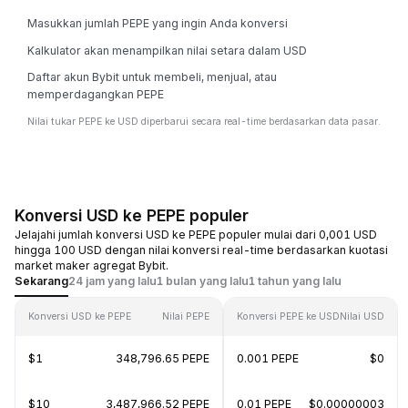
Masukkan jumlah PEPE yang ingin Anda konversi
Kalkulator akan menampilkan nilai setara dalam USD
Daftar akun Bybit untuk membeli, menjual, atau
memperdagangkan PEPE
Nilai tukar PEPE ke USD diperbarui secara real-time berdasarkan data pasar.
Konversi USD ke PEPE populer
Jelajahi jumlah konversi USD ke PEPE populer mulai dari 0,001 USD
hingga 100 USD dengan nilai konversi real-time berdasarkan kuotasi
market maker agregat Bybit.
Sekarang
24 jam yang lalu
1 bulan yang lalu
1 tahun yang lalu
Konversi USD ke PEPE
Nilai PEPE
Konversi PEPE ke USD
Nilai USD
$1
348,796.65 PEPE
0.001 PEPE
$0
$10
3,487,966.52 PEPE
0.01 PEPE
$0.00000003