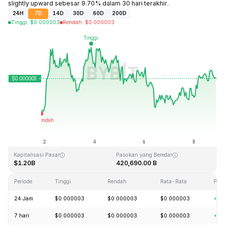
slightly upward sebesar 9.70% dalam 30 hari terakhir.
24H
7D
14D
30D
60D
200D
Tinggi
:
$
0.000003
Rendah
:
$
0.000003
Terakhir Diperbarui: 2026-08-08, 20:47 GMT+0
Rekor Tertinggi (ATH)
Rendah Sepanjang Waktu (ATL)
$0.000028
$0.000000
Kapitalisasi Pasar
Pasokan yang Beredar
$1.20B
420,690.00 B
Periode
Tinggi
Rendah
Rata-Rata
Per
24 Jam
$0.000003
$0.000003
$0.000003
+1.
7 hari
$0.000003
$0.000003
$0.000003
+3.