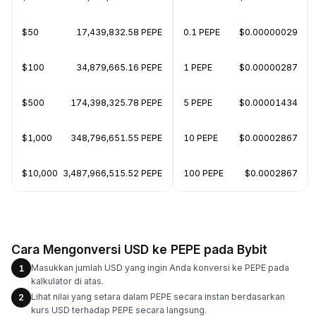
$50
17,439,832.58 PEPE
0.1 PEPE
$0.00000029
$100
34,879,665.16 PEPE
1 PEPE
$0.00000287
$500
174,398,325.78 PEPE
5 PEPE
$0.00001434
$1,000
348,796,651.55 PEPE
10 PEPE
$0.00002867
$10,000
3,487,966,515.52 PEPE
100 PEPE
$0.0002867
Cara Mengonversi USD ke PEPE pada Bybit
Masukkan jumlah USD yang ingin Anda konversi ke PEPE pada
1
kalkulator di atas.
Lihat nilai yang setara dalam PEPE secara instan berdasarkan
2
kurs USD terhadap PEPE secara langsung.