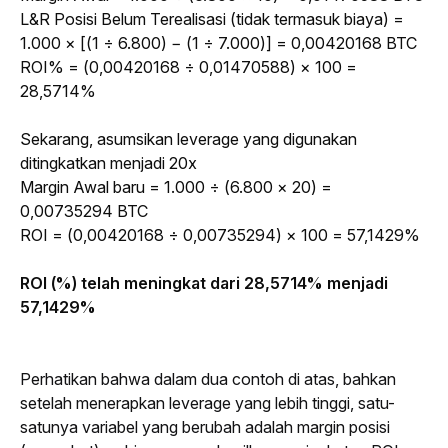
L&R Posisi Belum Terealisasi (tidak termasuk biaya) = 
1.000 × [(1 ÷ 6.800) − (1 ÷ 7.000)] = 0,00420168 BTC
ROI% = (0,00420168 ÷ 0,01470588) × 100 = 
28,5714%
Sekarang, asumsikan 
leverage
 yang digunakan 
ditingkatkan menjadi 20x
Margin Awal baru = 1.000 ÷ (6.800 × 20) = 
0,00735294 BTC
ROI = (0,00420168 ÷ 0,00735294) × 100 = 57,1429%
ROI (%) telah meningkat dari 28,5714% menjadi 
57,1429%
Perhatikan bahwa dalam dua contoh di atas, bahkan 
setelah menerapkan 
leverage
 yang lebih tinggi, satu-
satunya variabel yang berubah adalah margin posisi 