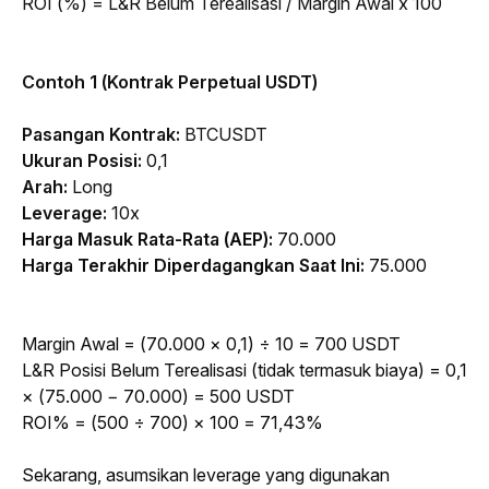
ROI (%) = L&R Belum Terealisasi / Margin Awal 
x 100
Contoh 1 (Kontrak Perpetual USDT)
Pasangan Kontrak:
 BTCUSDT
Ukuran Posisi: 
0,1
Arah: 
Long
Leverage
: 
10x
Harga Masuk Rata-Rata (AEP): 
70.000
Harga Terakhir Diperdagangkan Saat Ini: 
75.000
Margin Awal = (70.000 × 0,1) ÷ 10 = 700 USDT
L&R Posisi Belum Terealisasi (tidak termasuk biaya) = 0,1 
× (75.000 − 70.000) = 500 USDT
ROI% = (500 ÷ 700) × 100 = 71,43%
Sekarang, asumsikan 
leverage
 yang digunakan 