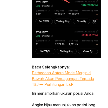
Baca Selengkapnya:
Perbedaan Antara Mode Margin di
Bawah Akun Perdagangan Terpadu
T&J — Perhitungan L&R
Ini menampilkan ukuran posisi Anda.
Angka hijau menunjukkan posisi 
long