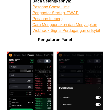
Baca Selengkapnya:
Pesanan
Chase Limit
Pengantar Strategi TWAP
Pesanan
Iceberg
Cara Menggunakan dan Menyiapkan
Webhook Signal Perdagangan di Bybit
Pengaturan Panel