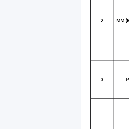
2
MM (M
3
P