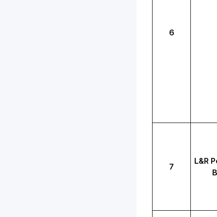
6
L&R P
7
B