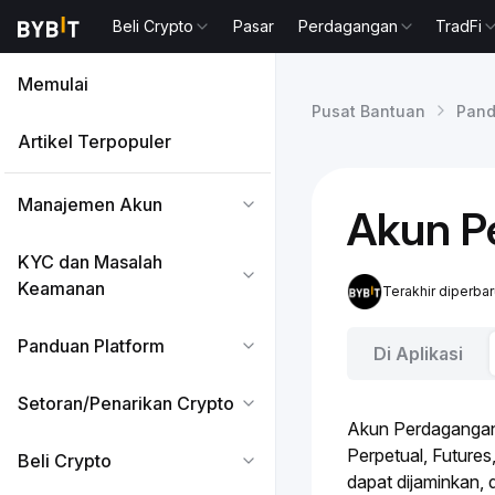
Beli Crypto
Pasar
Perdagangan
TradFi
Memulai
Pusat Bantuan
Pand
Artikel Terpopuler
Manajemen Akun
Akun P
KYC dan Masalah
Keamanan
Terakhir diperba
Panduan Platform
Di Aplikasi
Setoran/Penarikan Crypto
Akun Perdagangan
Perpetual
, 
Futures
Beli Crypto
dapat dijaminkan,