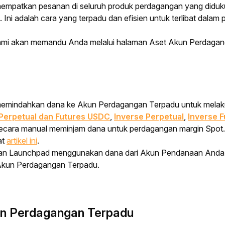
nempatkan pesanan di seluruh produk perdagangan yang diduku
. Ini adalah cara yang terpadu dan efisien untuk terlibat dala
, kami akan memandu Anda melalui halaman Aset Akun Perdaga
emindahkan dana ke Akun Perdagangan Terpadu untuk mela
Perpetual
dan
Futures
USDC
,
Inverse Perpetual
,
Inverse F
cara manual meminjam dana untuk perdagangan margin Spot. Unt
at
artikel ini
.
nan
Launchpad
menggunakan dana dari Akun Pendanaan Anda
e Akun Perdagangan Terpadu.
un Perdagangan Terpadu