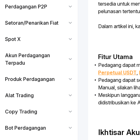
tersedia untuk me
Perdagangan P2P
pelunasan tertentu
Setoran/Penarikan Fiat
Dalam artikel ini
Spot X
Akun Perdagangan
Fitur Utama
Terpadu
Pedagang dapat m
Perpetual
USDT
,
Produk Perdagangan
Pedagang dapat se
Manual, silakan lih
Meskipun langga
Alat Trading
didistribusikan k
Copy Trading
Bot Perdagangan
Ikhtisar Ak