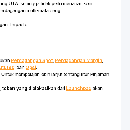
ng UTA, sehingga tidak perlu menahan koin 
m perdagangan multi-mata uang
ngan Terpadu.
kukan
Perdagangan Spot
,
Perdagangan Margin
,
utures
, dan
Opsi
.
uk mempelajari lebih lanjut tentang fitur Pinjaman
,
token yang dialokasikan
dari
Launchpad
akan