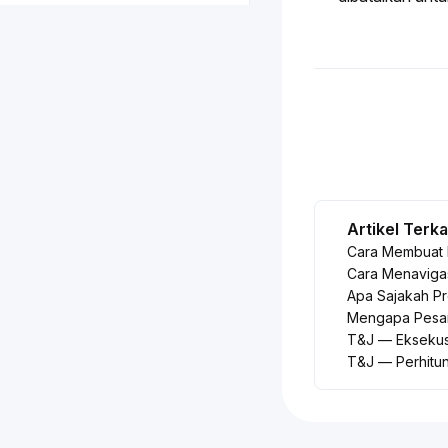
Artikel Terka
Cara Membuat 
Cara Menavigas
Apa Sajakah P
Mengapa Pesan
T&J — Eksekusi
T&J — Perhitu