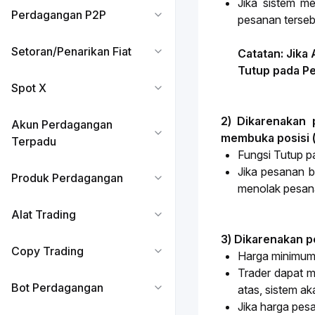
Jika sistem m
Perdagangan P2P
pesanan tersebu
Setoran/Penarikan Fiat
Catatan: Jik
Tutup pada P
Spot X
2) Dikarenakan 
Akun Perdagangan
membuka posisi (
Terpadu
Fungsi Tutup p
Jika pesanan b
Produk Perdagangan
menolak pesan
Alat Trading
3) Dikarenakan p
Copy Trading
Harga minimum 
Trader
dapat m
Bot Perdagangan
atas, sistem a
Jika harga pes