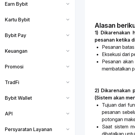
Earn Bybit
Kartu Bybit
Alasan berik
1) Dikarenakan 
Bybit Pay
pesanan ketika d
Pesanan batas 
Keuangan
Eksekusi dari p
Pesanan akan t
Promosi
membatalkan pe
TradFi
2) Dikarenakan p
(Sistem akan men
Bybit Wallet
Tujuan dari fu
pesanan sebel
API
potongan
make
Saat sistem m
Persyaratan Layanan
dibatalkan un