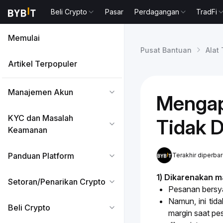
Beli Crypto
Pasar
Perdagangan
TradFi
Memulai
Pusat Bantuan
Alat
Artikel Terpopuler
Manajemen Akun
Mengapa
KYC dan Masalah
Tidak 
Keamanan
Panduan Platform
Terakhir diperba
1) Dikarenakan m
Setoran/Penarikan Crypto
Pesanan bersyar
Namun, ini tid
Beli Crypto
margin saat pe