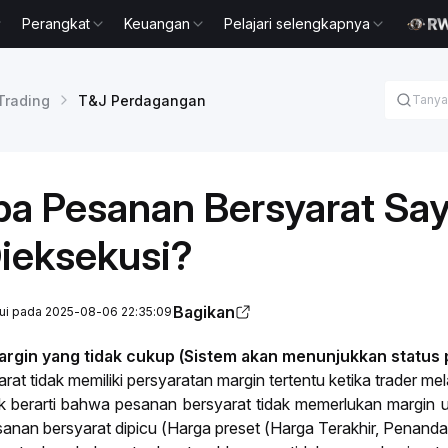
Perangkat
Keuangan
Pelajari selengkapnya
 Trading
T&J Perdagangan
 Pesanan Bersyarat Saya
Dieksekusi?
Bagikan
rui pada 2025-08-06 22:35:09
argin yang tidak cukup (Sistem akan menunjukkan status 
at tidak memiliki persyaratan margin tertentu ketika
trader
mel
ak berarti bahwa pesanan bersyarat tidak memerlukan margin 
sanan bersyarat dipicu (Harga preset (Harga Terakhir, Penand