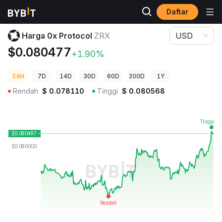
Daftar
Harga Kripto
Harga 0x Protocol ZRX
Harga 0x Protocol
ZRX
USD
$0.080477
+1.90%
24H
7D
14D
30D
60D
200D
1Y
Rendah
$
0.078110
Tinggi
$
0.080568