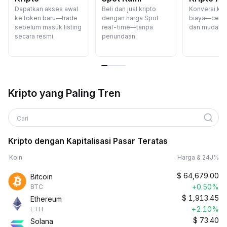
Dapatkan akses awal
Beli dan jual kripto
Konversi kri
ke token baru—trade
dengan harga Spot
biaya—cepat
sebelum masuk listing
real-time—tanpa
dan mudah.
secara resmi.
penundaan.
Kripto yang Paling Tren
Cari
Kripto dengan Kapitalisasi Pasar Teratas
Koin
Harga & 24J%
$
64,679.00
Bitcoin
+0.50%
BTC
$
1,913.45
Ethereum
+2.10%
ETH
$
73.40
Solana