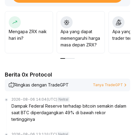
secara bertahap melakukan akumulasi saat harga turun
bagi investasi jangka menengah-panjang, dan baru
meningkatkan alokasi siklikal setelah pasar membentuk
titik bawah dan volume transaksi pulih
.
Mengapa ZRX naik
Apa yang dapat
Apa yang d
hari ini?
memengaruhi harga
trader ten
masa depan ZRX?
Berita 0x Protocol
Ringkas dengan TradeGPT
Tanya TradeGPT
2026-08-06 14:04
(UTC)
Netral
Dampak Federal Reserve terhadap bitcoin semakin dalam
saat BTC diperdagangkan 49% di bawah rekor
tertingginya
2026-08-06 13:12
(UTC)
Netral