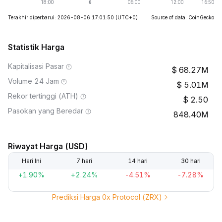
Terakhir diperbarui: 2026-08-06 17:01:50
(UTC+0)
Source of data: CoinGecko
Statistik Harga
Kapitalisasi Pasar
68.27M
Volume 24 Jam
5.01M
Rekor tertinggi (ATH)
2.50
Pasokan yang Beredar
848.40M
Riwayat Harga (USD)
Hari Ini
7 hari
14 hari
30 hari
+1.90%
+2.24%
-4.51%
-7.28%
Prediksi Harga 0x Protocol (ZRX)