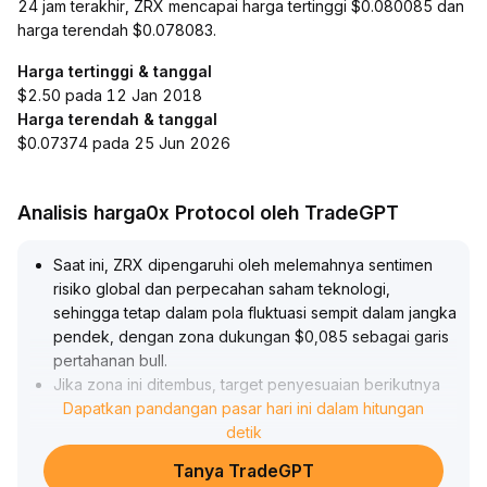
24 jam terakhir, ZRX mencapai harga tertinggi $0.080085 dan
harga terendah $0.078083.
Harga tertinggi & tanggal
$2.50 pada 12 Jan 2018
Harga terendah & tanggal
$0.07374 pada 25 Jun 2026
Analisis harga0x Protocol oleh TradeGPT
Saat ini, ZRX dipengaruhi oleh melemahnya sentimen
risiko global dan perpecahan saham teknologi,
sehingga tetap dalam pola fluktuasi sempit dalam jangka
pendek, dengan zona dukungan $0,085 sebagai garis
pertahanan bull
.
Jika zona ini ditembus, target penyesuaian berikutnya
adalah $0,083; sebaliknya, jika harga menembus
Dapatkan pandangan pasar hari ini dalam hitungan
$0,089 dengan volume tinggi, putaran rebound baru
detik
mungkin akan dimulai
.
Tanya TradeGPT
Disarankan untuk memperhatikan zona $0,083–$0,085