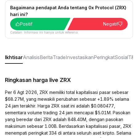
Bagaimana pendapat Anda tentang 0x Protocol (ZRX)
hari ini?
Positif
Negatif
Catatan: Informasi ini hanya untuk referensi.
Ikhtisar
Analisis
Berita
Trade
Investasikan
Peringkat
Sosial
T&J
Ringkasan harga live ZRX
Per 6 Agt 2026, ZRX memiliki total kapitalisasi pasar sebesar
$68.27M, yang mewakili perubahan sebesar +1.89% selama
24 jam terakhir. Harga ZRX saat ini adalah $0.080477,
sementara volume trading 24 jam mencapai $5.01M. Pasokan
yang beredar dari ZRX adalah 848.40M, dengan pasokan
maksimum sebesar 1.00B. Berdasarkan kapitalisasi pasar, ZRX
menempati peringkat 334 di antara seluruh aset kripto. Selama