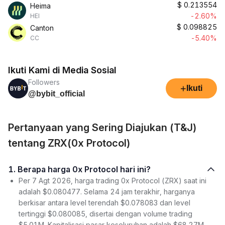
$
0.213554
Heima
-2.60%
HEI
$
0.098825
Canton
-5.40%
CC
Ikuti Kami di Media Sosial
Followers
+
Ikuti
@bybit_official
Pertanyaan yang Sering Diajukan (T&J)
tentang ZRX(0x Protocol)
1. Berapa harga 0x Protocol hari ini?
Per 7 Agt 2026, harga trading 0x Protocol (ZRX) saat ini
adalah $0.080477. Selama 24 jam terakhir, harganya
berkisar antara level terendah $0.078083 dan level
tertinggi $0.080085, disertai dengan volume trading
$5.01M. Kapitalisasi pasar keseluruhan adalah $68.27M,