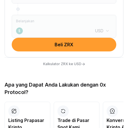
Belanjakan
USD
$
Beli ZRX
→
Kalkulator ZRX ke USD
Apa yang Dapat Anda Lakukan dengan 0x
Protocol?
Listing Prapasar
Trade di Pasar
Konversi
Kripto
Spot Kami
Kripto A