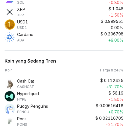
-0.80%
SOL
$
1.046
XRP
-1.50%
XRP
$
0.999551
USD1
0.00%
USD1
$
0.206798
Cardano
+9.00%
ADA
Koin yang Sedang Tren
Koin
Harga & 24J%
$
0.112425
Cash Cat
+31.70%
CASHCAT
$
56.19
Hyperliquid
-1.80%
HYPE
$
0.00616418
Pudgy Penguins
+0.70%
PENGU
$
0.02116705
Pons
-21.70%
PONS