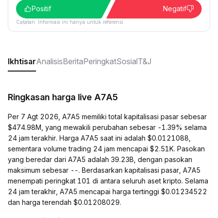
Positif
Negatif
Catatan: Informasi ini hanya untuk referensi.
Ikhtisar
Analisis
Berita
Peringkat
Sosial
T&J
Ringkasan harga live A7A5
Per 7 Agt 2026, A7A5 memiliki total kapitalisasi pasar sebesar
$474.98M, yang mewakili perubahan sebesar -1.39% selama
24 jam terakhir. Harga A7A5 saat ini adalah $0.0121088,
sementara volume trading 24 jam mencapai $2.51K. Pasokan
yang beredar dari A7A5 adalah 39.23B, dengan pasokan
maksimum sebesar --. Berdasarkan kapitalisasi pasar, A7A5
menempati peringkat 101 di antara seluruh aset kripto. Selama
24 jam terakhir, A7A5 mencapai harga tertinggi $0.01234522
dan harga terendah $0.01208029.