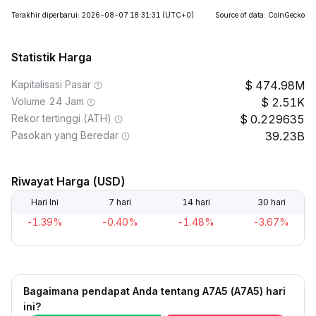
Terakhir diperbarui: 2026-08-07 18:31:31
(UTC+0)
Source of data: CoinGecko
Statistik Harga
Kapitalisasi Pasar
474.98M
Volume 24 Jam
2.51K
Rekor tertinggi (ATH)
0.229635
Pasokan yang Beredar
39.23B
Riwayat Harga (USD)
Hari Ini
7 hari
14 hari
30 hari
-1.39%
-0.40%
-1.48%
-3.67%
Bagaimana pendapat Anda tentang A7A5 (A7A5) hari
ini?