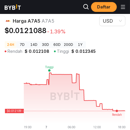
Daftar
Harga Kripto
Harga A7A5 A7A5
Harga A7A5
A7A5
USD
$0.0121088
-1.39%
24H
7D
14D
30D
60D
200D
1Y
Rendah
$
0.012108
Tinggi
$
0.012345