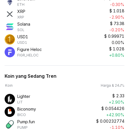
-0.30%
ETH
$
1.018
XRP
-2.90%
XRP
$
73.38
Solana
-0.20%
SOL
$
0.99971
USD1
0.00%
USD1
$
1.028
Figure Heloc
+0.80%
FIGR_HELOC
Koin yang Sedang Tren
Koin
Harga & 24J%
$
2.33
Lighter
+2.90%
LIT
$
0.054426
Biconomy
+42.90%
BICO
$
0.00232774
Pump.fun
-1.10%
PUMP