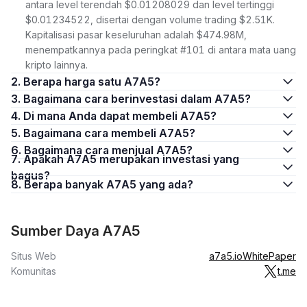
antara level terendah $0.01208029 dan level tertinggi
$0.01234522, disertai dengan volume trading $2.51K.
Kapitalisasi pasar keseluruhan adalah $474.98M,
menempatkannya pada peringkat #101 di antara mata uang
kripto lainnya.
2. Berapa harga satu A7A5?
3. Bagaimana cara berinvestasi dalam A7A5?
4. Di mana Anda dapat membeli A7A5?
5. Bagaimana cara membeli A7A5?
6. Bagaimana cara menjual A7A5?
7. Apakah A7A5 merupakan investasi yang
bagus?
8. Berapa banyak A7A5 yang ada?
Sumber Daya A7A5
Situs Web
a7a5.io
WhitePaper
Komunitas
t.me