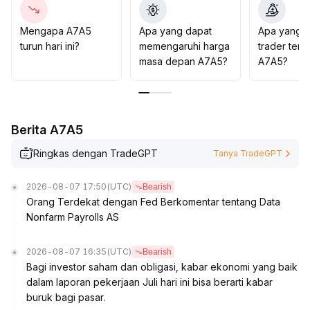
berhenti rugi dalam kisaran ±2% serta memperkuat
manajemen risiko
.
Mengapa A7A5
Apa yang dapat
Apa yang d
turun hari ini?
memengaruhi harga
trader tent
masa depan A7A5?
A7A5?
Berita A7A5
Ringkas dengan TradeGPT
Tanya TradeGPT
2026-08-07 17:50
(UTC)
Bearish
Orang Terdekat dengan Fed Berkomentar tentang Data
Nonfarm Payrolls AS
2026-08-07 16:35
(UTC)
Bearish
Bagi investor saham dan obligasi, kabar ekonomi yang baik
dalam laporan pekerjaan Juli hari ini bisa berarti kabar
buruk bagi pasar.