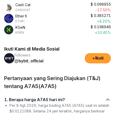
$
0.096955
Cash Cat
-17.50%
CASHCAT
$
0.385271
Ether.fi
+8.20%
ETHFI
$
0.198946
KGeN
+10.40%
KGEN
Ikuti Kami di Media Sosial
Followers
+
Ikuti
@bybit_official
Pertanyaan yang Sering Diajukan (T&J)
tentang A7A5(A7A5)
1. Berapa harga A7A5 hari ini?
Per 8 Agt 2026, harga trading A7A5 (A7A5) saat ini adalah
$0.0121088. Selama 24 jam terakhir, harganya berkisar