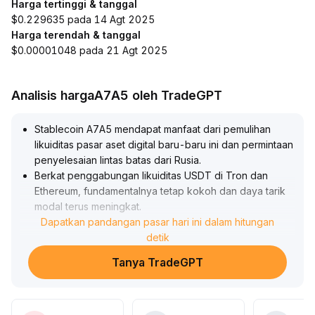
Harga tertinggi & tanggal
$0.229635 pada 14 Agt 2025
Harga terendah & tanggal
$0.00001048 pada 21 Agt 2025
Analisis hargaA7A5 oleh TradeGPT
Stablecoin A7A5 mendapat manfaat dari pemulihan
likuiditas pasar aset digital baru-baru ini dan permintaan
penyelesaian lintas batas dari Rusia
.
Berkat penggabungan likuiditas USDT di Tron dan
Ethereum, fundamentalnya tetap kokoh dan daya tarik
modal terus meningkat
.
Pergerakan harga jangka pendek diperkirakan naik
Dapatkan pandangan pasar hari ini dalam hitungan
secara moderat, disarankan untuk memantau ritme arus
detik
masuk dana secara ketat, mempertimbangkan penataan
Tanya TradeGPT
jangka pendek saat harga tinggi, namun tetap waspada
terhadap risiko eksternal yang dapat menyebabkan
pembalikan likuiditas
.
Disarankan untuk mengontrol titik ambil untung dan