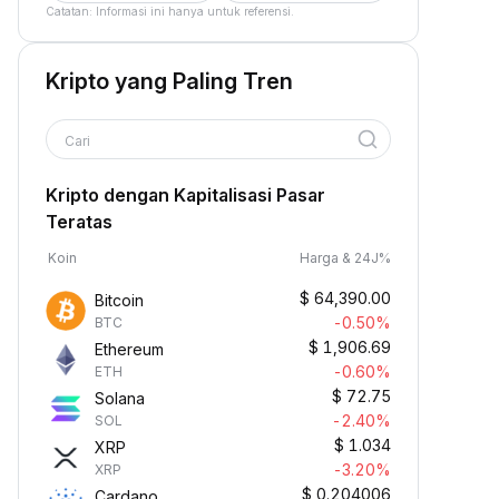
Catatan: Informasi ini hanya untuk referensi.
Kripto yang Paling Tren
Cari
Kripto dengan Kapitalisasi Pasar
Teratas
Koin
Harga & 24J%
$
64,390.00
Bitcoin
-0.50%
BTC
$
1,906.69
Ethereum
-0.60%
ETH
$
72.75
Solana
-2.40%
SOL
$
1.034
XRP
-3.20%
XRP
$
0.204006
Cardano