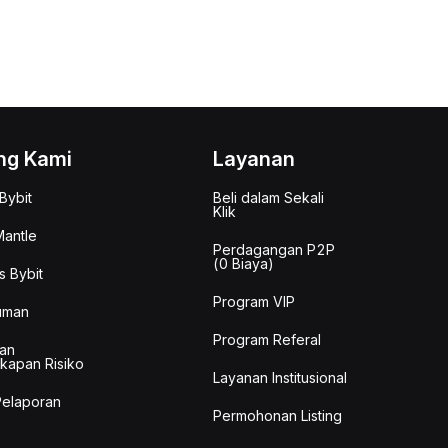
ng Kami
Layanan
Bybit
Beli dalam Sekali
Klik
antle
Perdagangan P2P
(0 Biaya)
s Bybit
Program VIP
uman
Program Referal
an
kapan Risiko
Layanan Institusional
Pelaporan
Permohonan Listing