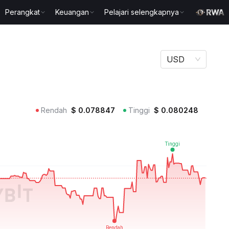
Perangkat
Keuangan
Pelajari selengkapnya
USD
Rendah
$
0.078847
Tinggi
$
0.080248