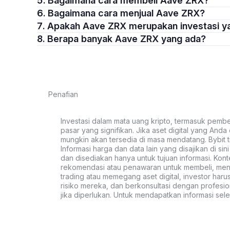
5. Bagaimana cara membeli Aave ZRX?
6. Bagaimana cara menjual Aave ZRX?
7. Apakah Aave ZRX merupakan investasi 
8. Berapa banyak Aave ZRX yang ada?
Penafian
Investasi dalam mata uang kripto, termasuk pembeli
pasar yang signifikan. Jika aset digital yang Anda c
mungkin akan tersedia di masa mendatang. Bybit t
Informasi harga dan data lain yang disajikan di si
dan disediakan hanya untuk tujuan informasi. Kon
rekomendasi atau penawaran untuk membeli, menju
trading atau memegang aset digital, investor haru
risiko mereka, dan berkonsultasi dengan profesio
jika diperlukan. Untuk mendapatkan informasi se