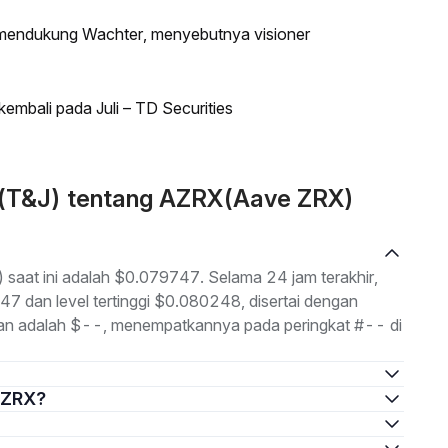
n mendukung Wachter, menyebutnya visioner
kembali pada Juli – TD Securities
n (T&J) tentang AZRX(Aave ZRX)
saat ini adalah $0.079747. Selama 24 jam terakhir,
47 dan level tertinggi $0.080248, disertai dengan
uhan adalah $--, menempatkannya pada peringkat #-- di
e ZRX?