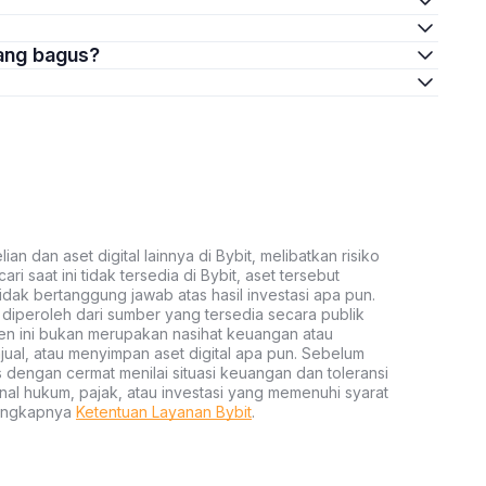
yang bagus?
an dan aset digital lainnya di Bybit, melibatkan risiko
ari saat ini tidak tersedia di Bybit, aset tersebut
idak bertanggung jawab atas hasil investasi apa pun.
ni diperoleh dari sumber yang tersedia secara publik
ten ini bukan merupakan nasihat keuangan atau
al, atau menyimpan aset digital apa pun. Sebelum
s dengan cermat menilai situasi keuangan dan toleransi
nal hukum, pajak, atau investasi yang memenuhi syarat
lengkapnya
Ketentuan Layanan Bybit
.