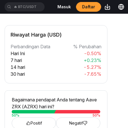
Daftar
Masuk
🔥
BTC/USDT
Riwayat Harga (USD)
Perbandingan Data
% Perubahan
Hari Ini
-0.50%
7 hari
+0.23%
14 hari
-5.27%
30 hari
-7.65%
Bagaimana pendapat Anda tentang Aave
ZRX (AZRX) hari ini?
50
%
50
%
Positif
Negatif