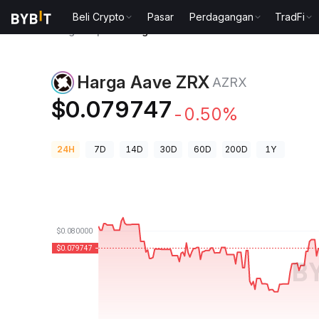
Beli Crypto
Pasar
Perdagangan
TradFi
Harga Kripto
Harga Aave ZRX AZRX
Harga Aave ZRX
AZRX
$0.079747
-0.50%
24H
7D
14D
30D
60D
200D
1Y