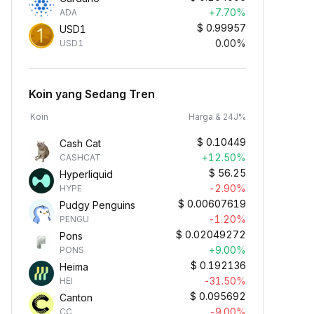
+7.70%
ADA
$
0.99957
USD1
0.00%
USD1
Koin yang Sedang Tren
Koin
Harga & 24J%
$
0.10449
Cash Cat
+12.50%
CASHCAT
$
56.25
Hyperliquid
-2.90%
HYPE
$
0.00607619
Pudgy Penguins
-1.20%
PENGU
$
0.02049272
Pons
+9.00%
PONS
$
0.192136
Heima
-31.50%
HEI
$
0.095692
Canton
-9.00%
CC