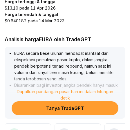
Harga tertinggi & tanggal
$13.10 pada 11 Apr 2026
Harga terendah & tanggal
$0.640182 pada 14 Mar 2023
Analisis hargaEURA oleh TradeGPT
EURA secara keseluruhan mendapat manfaat dari
ekspektasi pemulihan pasar kripto, dalam jangka
pendek berpotensi terjadi rebound, namun saat ini
volume dan sinyal tren masih kurang, belum memiliki
tanda terobosan yang jelas
.
Disarankan bagi investor jangka pendek hanya masuk
bertahap setelah adanya terobosan efektif pada titik
Dapatkan pandangan pasar hari ini dalam hitungan
tertinggi terbaru (seperti area resistance kunci) yang
detik
dikonfirmasi oleh volume, serta menetapkan titik take
Tanya TradeGPT
profit dan stop loss secara ketat (dalam kisaran fluktuasi
±5%)
.
Untuk jangka menengah dan panjang, perhatian pada
likuiditas secara keseluruhan dan perubahan dana, dan