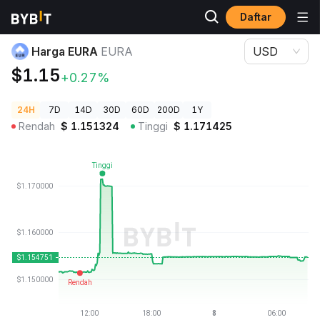
Daftar
Harga Kripto
Harga EURA EURA
Harga EURA
EURA
USD
$1.15
+0.27%
24H
7D
14D
30D
60D
200D
1Y
Rendah
$
1.151324
Tinggi
$
1.171425