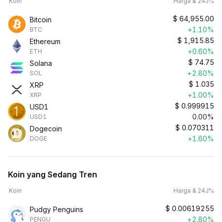
Koin
Harga & 24J%
$
64,955.00
Bitcoin
+1.10%
BTC
$
1,915.85
Ethereum
+0.60%
ETH
$
74.75
Solana
+2.80%
SOL
$
1.035
XRP
+1.00%
XRP
$
0.999915
USD1
0.00%
USD1
$
0.070311
Dogecoin
+1.60%
DOGE
Koin yang Sedang Tren
Koin
Harga & 24J%
$
0.00619255
Pudgy Penguins
+2.80%
PENGU