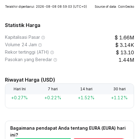
Terakhir diperbarui: 2026-08-08 08:59:03
(UTC+0)
Source of data: CoinGecko
Statistik Harga
Kapitalisasi Pasar
1.66M
Volume 24 Jam
3.14K
Rekor tertinggi (ATH)
13.10
Pasokan yang Beredar
1.44M
Riwayat Harga (USD)
Hari Ini
7 hari
14 hari
30 hari
+0.27%
+0.22%
+1.52%
+1.12%
Bagaimana pendapat Anda tentang EURA (EURA) hari
ini?