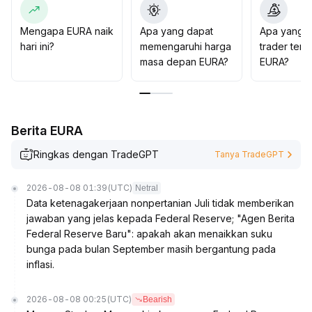
bertahap menambah posisi setelah tren pasar
terverifikasi lebih lanjut
.
Mengapa EURA naik
Apa yang dapat
Apa yang d
Dalam keseluruhan operasi, utamakan manajemen dana
hari ini?
memengaruhi harga
trader tent
dan kontrol risiko, waspada terhadap pembalikan
masa depan EURA?
EURA?
sentimen dan risiko penurunan
.
Berita EURA
Ringkas dengan TradeGPT
Tanya TradeGPT
2026-08-08 01:39
(UTC)
Netral
Data ketenagakerjaan nonpertanian Juli tidak memberikan
jawaban yang jelas kepada Federal Reserve; "Agen Berita
Federal Reserve Baru": apakah akan menaikkan suku
bunga pada bulan September masih bergantung pada
inflasi.
2026-08-08 00:25
(UTC)
Bearish