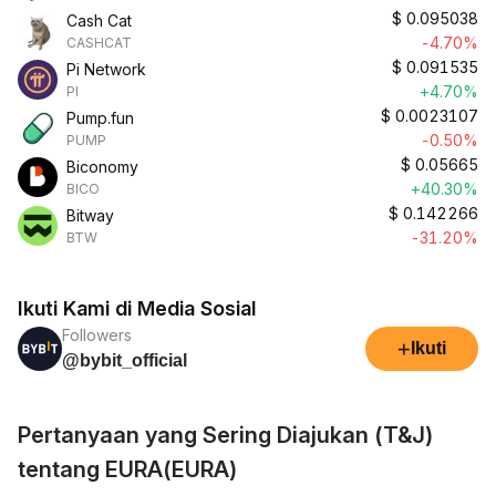
$
0.095038
Cash Cat
-4.70%
CASHCAT
$
0.091535
Pi Network
+4.70%
PI
$
0.0023107
Pump.fun
-0.50%
PUMP
$
0.05665
Biconomy
+40.30%
BICO
$
0.142266
Bitway
-31.20%
BTW
Ikuti Kami di Media Sosial
Followers
+
Ikuti
@bybit_official
Pertanyaan yang Sering Diajukan (T&J)
tentang EURA(EURA)