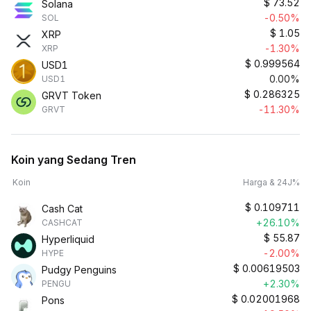
$
73.52
Solana
-0.50%
SOL
$
1.05
XRP
-1.30%
XRP
$
0.999564
USD1
0.00%
USD1
$
0.286325
GRVT Token
-11.30%
GRVT
Koin yang Sedang Tren
Koin
Harga & 24J%
$
0.109711
Cash Cat
+26.10%
CASHCAT
$
55.87
Hyperliquid
-2.00%
HYPE
$
0.00619503
Pudgy Penguins
+2.30%
PENGU
$
0.02001968
Pons