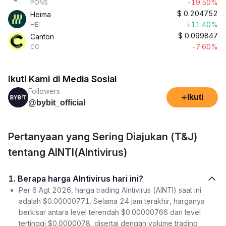
-19.50%
PONS
$
0.204752
Heima
+11.40%
HEI
$
0.099847
Canton
-7.60%
CC
Ikuti Kami di Media Sosial
Followers
+
Ikuti
@bybit_official
Pertanyaan yang Sering Diajukan (T&J)
tentang AINTI(AIntivirus)
1. Berapa harga AIntivirus hari ini?
Per 6 Agt 2026, harga trading AIntivirus (AINTI) saat ini
adalah $0.00000771. Selama 24 jam terakhir, harganya
berkisar antara level terendah $0.00000766 dan level
tertinggi $0.0000078, disertai dengan volume trading