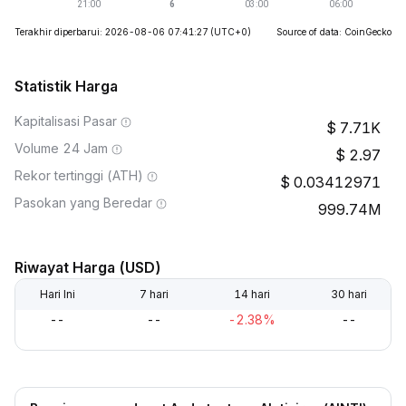
Terakhir diperbarui: 2026-08-06 07:41:27
(UTC+0)
Source of data: CoinGecko
Statistik Harga
Kapitalisasi Pasar
7.71K
Volume 24 Jam
2.97
Rekor tertinggi (ATH)
0.03412971
Pasokan yang Beredar
999.74M
Riwayat Harga (USD)
Hari Ini
7 hari
14 hari
30 hari
--
--
-2.38%
--