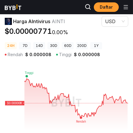
Daftar
Harga Kripto
Harga AIntivirus AINTI
Harga AIntivirus
AINTI
USD
$0.00000771
0.00%
24H
7D
14D
30D
60D
200D
1Y
Rendah
$
0.000008
Tinggi
$
0.000008