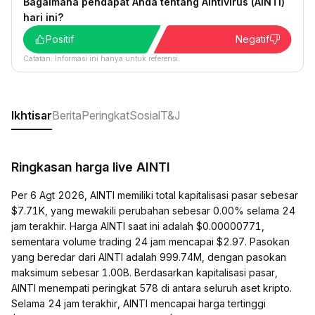
Bagaimana pendapat Anda tentang AIntivirus (AINTI)
hari ini?
Positif
Negatif
Catatan: Informasi ini hanya untuk referensi.
Ikhtisar
Berita
Peringkat
Sosial
T&J
Ringkasan harga live AINTI
Per 6 Agt 2026, AINTI memiliki total kapitalisasi pasar sebesar
$7.71K, yang mewakili perubahan sebesar 0.00% selama 24
jam terakhir. Harga AINTI saat ini adalah $0.00000771,
sementara volume trading 24 jam mencapai $2.97. Pasokan
yang beredar dari AINTI adalah 999.74M, dengan pasokan
maksimum sebesar 1.00B. Berdasarkan kapitalisasi pasar,
AINTI menempati peringkat 578 di antara seluruh aset kripto.
Selama 24 jam terakhir, AINTI mencapai harga tertinggi