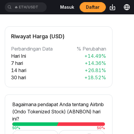
Daftar
Masuk
🔥
ETH/USDT
Riwayat Harga (USD)
Perbandingan Data
% Perubahan
Hari Ini
+14.49%
7 hari
+14.36%
14 hari
+26.81%
30 hari
+18.52%
Bagaimana pendapat Anda tentang Airbnb
(Ondo Tokenized Stock) (ABNBON) hari
ini?
50
%
50
%