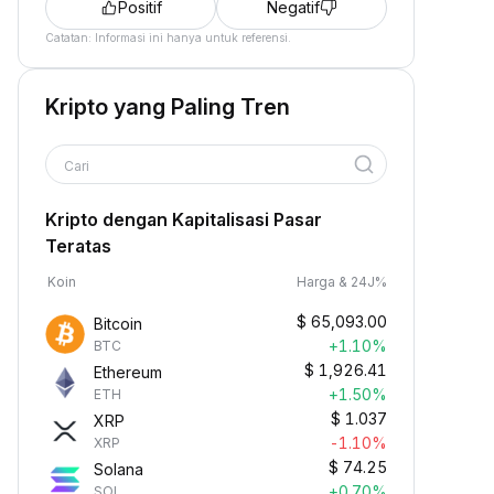
Positif
Negatif
Catatan: Informasi ini hanya untuk referensi.
Kripto yang Paling Tren
Cari
Kripto dengan Kapitalisasi Pasar
Teratas
Koin
Harga & 24J%
$
65,093.00
Bitcoin
+1.10%
BTC
$
1,926.41
Ethereum
+1.50%
ETH
$
1.037
XRP
-1.10%
XRP
$
74.25
Solana
+0.70%
SOL