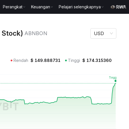
Perangkat
Keuangan
Pelajari selengkapnya
) ABNBON
 Stock)
ABNBON
USD
Rendah
$
149.888731
Tinggi
$
174.315360