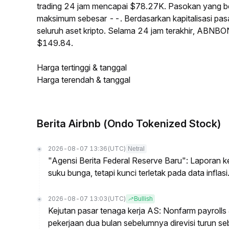
trading 24 jam mencapai $78.27K. Pasokan yang 
maksimum sebesar --. Berdasarkan kapitalisasi pa
seluruh aset kripto. Selama 24 jam terakhir, ABNB
$149.84.
Harga tertinggi & tanggal
Harga terendah & tanggal
Berita Airbnb (Ondo Tokenized Stock)
2026-08-07 13:36
(UTC)
Netral
"Agensi Berita Federal Reserve Baru": Laporan 
suku bunga, tetapi kunci terletak pada data inflasi
2026-08-07 13:03
(UTC)
Bullish
Kejutan pasar tenaga kerja AS: Nonfarm payrolls J
pekerjaan dua bulan sebelumnya direvisi turun se