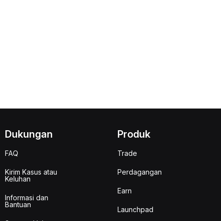
Dukungan
Produk
FAQ
Trade
Kirim Kasus atau
Perdagangan
Keluhan
Earn
Informasi dan
Bantuan
Launchpad