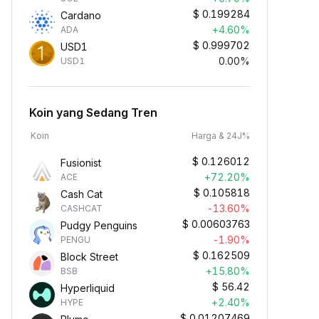
$
0.199284
Cardano
+4.60%
ADA
$
0.999702
USD1
0.00%
USD1
Koin yang Sedang Tren
Koin
Harga & 24J%
$
0.126012
Fusionist
+72.20%
ACE
$
0.105818
Cash Cat
-13.60%
CASHCAT
$
0.00603763
Pudgy Penguins
-1.90%
PENGU
$
0.162509
Block Street
+15.80%
BSB
$
56.42
Hyperliquid
+2.40%
HYPE
$
0.01207469