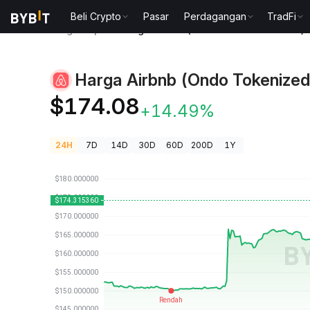
Beli Crypto
Pasar
Perdagangan
TradFi
Harga Kripto
Harga Airbnb (Ondo Tokenized Stock
Harga Airbnb (Ondo Tokenized
$174.08
+14.49%
24H
7D
14D
30D
60D
200D
1Y