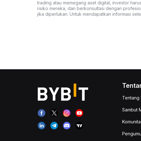
trading atau memegang aset digital, investor haru
risiko mereka, dan berkonsultasi dengan profesio
jika diperlukan. Untuk mendapatkan informasi se
Tenta
Tentang 
Sambut M
Komunita
Pengum