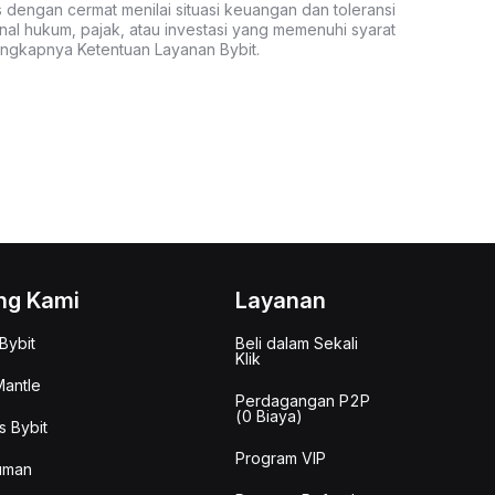
s dengan cermat menilai situasi keuangan dan toleransi
nal hukum, pajak, atau investasi yang memenuhi syarat
lengkapnya Ketentuan Layanan Bybit.
ng Kami
Layanan
Bybit
Beli dalam Sekali
Klik
antle
Perdagangan P2P
(0 Biaya)
s Bybit
Program VIP
uman