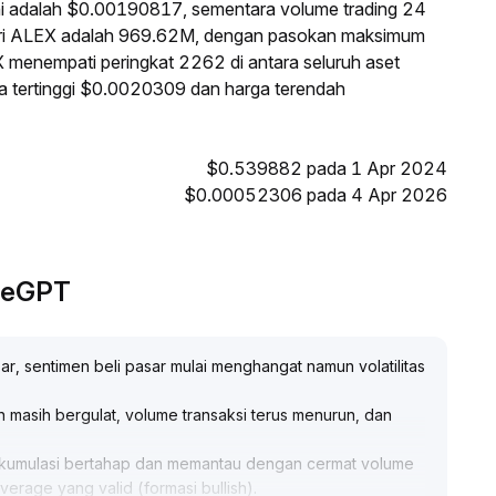
ni adalah $0.00190817, sementara volume trading 24
ri ALEX adalah 969.62M, dengan pasokan maksimum
X menempati peringkat 2262 di antara seluruh aset
ga tertinggi $0.0020309 dan harga terendah
$0.539882 pada 1 Apr 2024
$0.00052306 pada 4 Apr 2026
adeGPT
ar, sentimen beli pasar mulai menghangat namun volatilitas
 masih bergulat, volume transaksi terus menurun, dan
 akumulasi bertahap dan memantau dengan cermat volume
verage yang valid (formasi bullish)
.