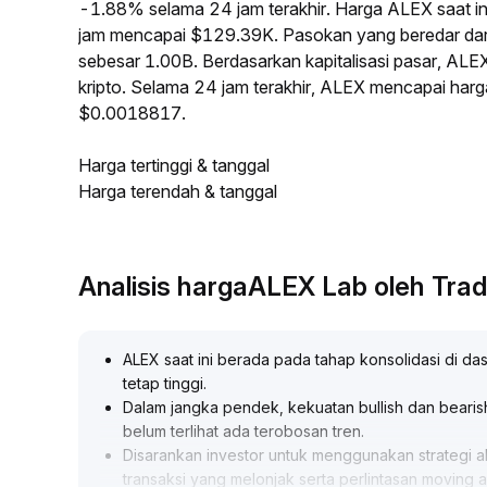
-1.88% selama 24 jam terakhir. Harga ALEX saat i
jam mencapai $129.39K. Pasokan yang beredar da
sebesar 1.00B. Berdasarkan kapitalisasi pasar, ALE
kripto. Selama 24 jam terakhir, ALEX mencapai har
$0.0018817.
Harga tertinggi & tanggal
Harga terendah & tanggal
Analisis hargaALEX Lab oleh Tr
ALEX saat ini berada pada tahap konsolidasi di das
tetap tinggi
.
Dalam jangka pendek, kekuatan bullish dan bearish
belum terlihat ada terobosan tren
.
Disarankan investor untuk menggunakan strategi
transaksi yang melonjak serta perlintasan moving a