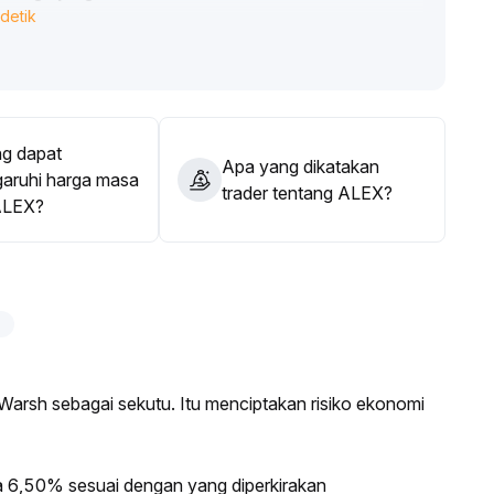
detik
rus segera melakukan cut loss untuk mencegah risiko
ngan sabar lebih baik daripada memburu kenaikan secara
g dapat
Apa yang dikatakan
ruhi harga masa
trader tentang ALEX?
ALEX?
Warsh sebagai sekutu. Itu menciptakan risiko ekonomi
 6,50% sesuai dengan yang diperkirakan