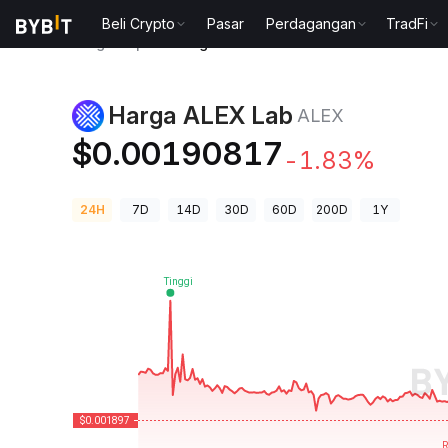
Beli Crypto
Pasar
Perdagangan
TradFi
Harga Kripto
Harga ALEX Lab ALEX
Harga ALEX Lab
ALEX
$0.00190817
-1.83%
24H
7D
14D
30D
60D
200D
1Y