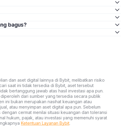
ang bagus?
an dan aset digital lainnya di Bybit, melibatkan risiko
ari saat ini tidak tersedia di Bybit, aset tersebut
idak bertanggung jawab atas hasil investasi apa pun.
ni diperoleh dari sumber yang tersedia secara publik
ten ini bukan merupakan nasihat keuangan atau
al, atau menyimpan aset digital apa pun. Sebelum
s dengan cermat menilai situasi keuangan dan toleransi
nal hukum, pajak, atau investasi yang memenuhi syarat
lengkapnya
Ketentuan Layanan Bybit
.