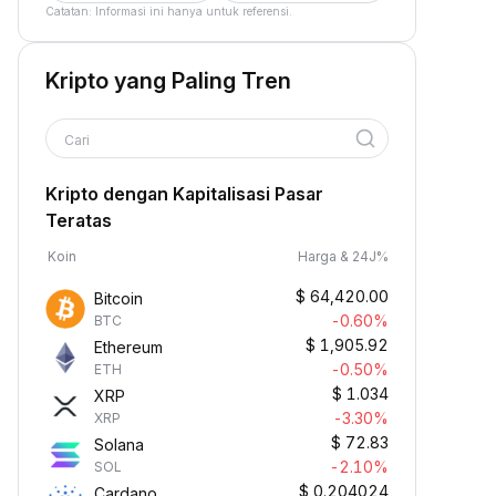
Catatan: Informasi ini hanya untuk referensi.
Kripto yang Paling Tren
Cari
Kripto dengan Kapitalisasi Pasar
Teratas
Koin
Harga & 24J%
$
64,420.00
Bitcoin
-0.60%
BTC
$
1,905.92
Ethereum
-0.50%
ETH
$
1.034
XRP
-3.30%
XRP
$
72.83
Solana
-2.10%
SOL
$
0.204024
Cardano