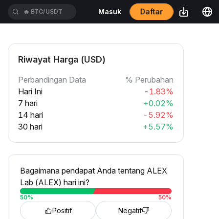
Daftar
Masuk
🔥
BTC/USDT
Riwayat Harga (USD)
Perbandingan Data
% Perubahan
Hari Ini
-1.83%
7 hari
+0.02%
14 hari
-5.92%
30 hari
+5.57%
Bagaimana pendapat Anda tentang ALEX
Lab (ALEX) hari ini?
50
%
50
%
Positif
Negatif