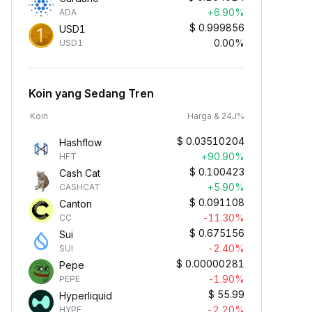
+6.90%
ADA
$
0.999856
USD1
0.00%
USD1
Koin yang Sedang Tren
Koin
Harga & 24J%
$
0.03510204
Hashflow
+90.90%
HFT
$
0.100423
Cash Cat
+5.90%
CASHCAT
$
0.091108
Canton
-11.30%
CC
$
0.675156
Sui
-2.40%
SUI
$
0.00000281
Pepe
-1.90%
PEPE
$
55.99
Hyperliquid
-2.20%
HYPE