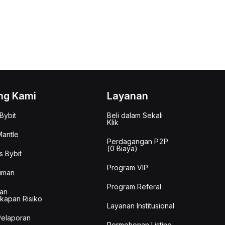
ng Kami
Layanan
Bybit
Beli dalam Sekali
Klik
antle
Perdagangan P2P
(0 Biaya)
s Bybit
Program VIP
uman
Program Referal
an
kapan Risiko
Layanan Institusional
Pelaporan
Permohonan Listing