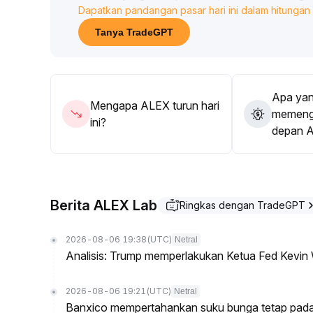
Dapatkan pandangan pasar hari ini dalam hitungan 
Jika harga turun di bawah level support kunci, ha
breakout palsu akibat fluktuasi sentimen berulang
.
Tanya TradeGPT
Pada tahap saat ini, menunggu konfirmasi tren de
membabi buta
.
Apa yan
Mengapa ALEX turun hari
memenga
ini?
depan 
Berita ALEX Lab
Ringkas dengan TradeGPT
2026-08-06 19:38
(UTC)
Netral
Analisis: Trump memperlakukan Ketua Fed Kevin 
2026-08-06 19:21
(UTC)
Netral
Banxico mempertahankan suku bunga tetap pada