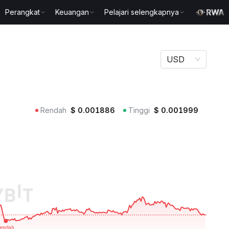
Perangkat
Keuangan
Pelajari selengkapnya
USD
Rendah
$
0.001886
Tinggi
$
0.001999