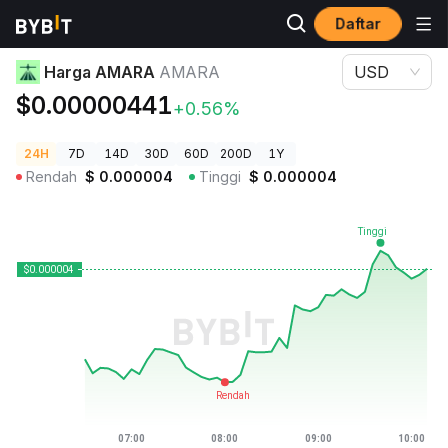
Daftar
Harga Kripto
Harga AMARA AMARA
Harga AMARA
AMARA
USD
$0.00000441
+0.56%
24H
7D
14D
30D
60D
200D
1Y
Rendah
$
0.000004
Tinggi
$
0.000004