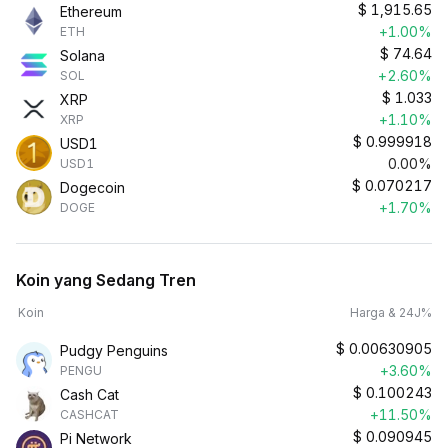
$
1,915.65
Ethereum
+1.00%
ETH
$
74.64
Solana
+2.60%
SOL
$
1.033
XRP
+1.10%
XRP
$
0.999918
USD1
0.00%
USD1
$
0.070217
Dogecoin
+1.70%
DOGE
Koin yang Sedang Tren
Koin
Harga & 24J%
$
0.00630905
Pudgy Penguins
+3.60%
PENGU
$
0.100243
Cash Cat
+11.50%
CASHCAT
$
0.090945
Pi Network