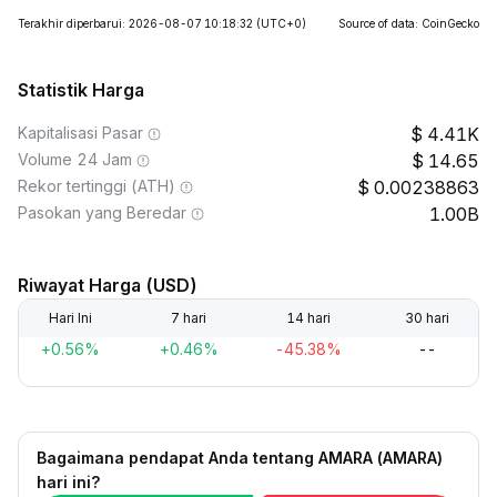
Terakhir diperbarui: 2026-08-07 10:18:32
(UTC+0)
Source of data: CoinGecko
Statistik Harga
Kapitalisasi Pasar
4.41K
Volume 24 Jam
14.65
Rekor tertinggi (ATH)
0.00238863
Pasokan yang Beredar
1.00B
Riwayat Harga (USD)
Hari Ini
7 hari
14 hari
30 hari
+0.56%
+0.46%
-45.38%
--
Bagaimana pendapat Anda tentang AMARA (AMARA)
hari ini?