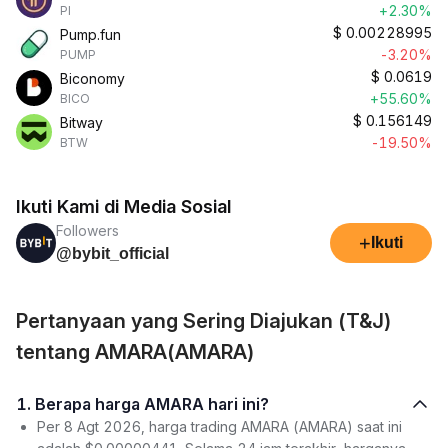
+2.30%
PI
$
0.00228995
Pump.fun
-3.20%
PUMP
$
0.0619
Biconomy
+55.60%
BICO
$
0.156149
Bitway
-19.50%
BTW
Ikuti Kami di Media Sosial
Followers
+
Ikuti
@bybit_official
Pertanyaan yang Sering Diajukan (T&J)
tentang AMARA(AMARA)
1. Berapa harga AMARA hari ini?
Per 8 Agt 2026, harga trading AMARA (AMARA) saat ini