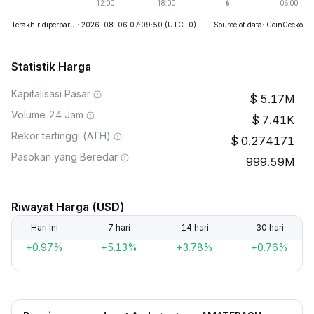
Terakhir diperbarui: 2026-08-06 07:09:50
(UTC+0)
Source of data: CoinGecko
Statistik Harga
Kapitalisasi Pasar
5.17M
Volume 24 Jam
7.41K
Rekor tertinggi (ATH)
0.274171
Pasokan yang Beredar
999.59M
Riwayat Harga (USD)
Hari Ini
7 hari
14 hari
30 hari
+0.97%
+5.13%
+3.78%
+0.76%