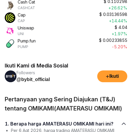
$
0.110298
Cash Cat
+26.62%
CASHCAT
$
0.03136598
Cap
+14.44%
CAP
$
4.04
Uniswap
+1.97%
UNI
$
0.00233855
Pump.fun
-5.20%
PUMP
Ikuti Kami di Media Sosial
Followers
+
Ikuti
@bybit_official
Pertanyaan yang Sering Diajukan (T&J)
tentang OMIKAMI(AMATERASU OMIKAMI)
1. Berapa harga AMATERASU OMIKAMI hari ini?
Per 6 Agt 2026, harga trading AMATERASU OMIKAMI