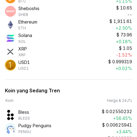
+1.15%
BTC
$
10.65
Sheboshis
--
SHEB
$
1,911.61
Ethereum
+2.50%
ETH
$
73.96
Solana
+0.18%
SOL
$
1.05
XRP
-1.52%
XRP
$
0.999319
USD1
+0.02%
USD1
Koin yang Sedang Tren
Koin
Harga & 24J%
$
0.02550232
Bless
+56.45%
BLESS
$
0.00625941
Pudgy Penguins
+3.44%
PENGU