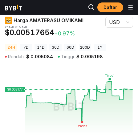
Daftar
Harga Kripto
Harga AMATERASU OMIKAMI OMIKAMI
Harga AMATERASU OMIKAMI
USD
OMIKAMI
$0.00517654
+0.97%
24H
7D
14D
30D
60D
200D
1Y
Rendah
$
0.005084
Tinggi
$
0.005198