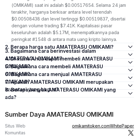
(OMIKAMI) saat ini adalah $0.00517654. Selama 24 jam
terakhir, harganya berkisar antara level terendah
$0.00508438 dan level tertinggi $0.00519837, disertai
dengan volume trading $7.41K. Kapitalisasi pasar
keseluruhan adalah $5.17M, menempatkannya pada
peringkat #1548 di antara mata uang kripto lainnya.
2. Berapa harga satu AMATERASU OMIKAMI?
3. Bagaimana cara berinvestasi dalam
AMATERASU OMIKAMI?
4. Di mana Anda dapat membeli AMATERASU
OMIKAMI?
5. Bagaimana cara membeli AMATERASU
OMIKAMI?
6. Bagaimana cara menjual AMATERASU
OMIKAMI?
7. Apakah AMATERASU OMIKAMI merupakan
investasi yang bagus?
8. Berapa banyak AMATERASU OMIKAMI yang
ada?
Sumber Daya AMATERASU OMIKAMI
Situs Web
omikamitoken.com
WhitePaper
Komunitas