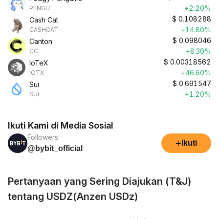
+2.20%
PENGU
$
0.108288
Cash Cat
+14.80%
CASHCAT
$
0.098046
Canton
+8.30%
CC
$
0.00318562
IoTeX
+46.60%
IOTX
$
0.691547
Sui
+1.20%
SUI
Ikuti Kami di Media Sosial
Followers
+
Ikuti
@bybit_official
Pertanyaan yang Sering Diajukan (T&J)
tentang USDZ(Anzen USDz)