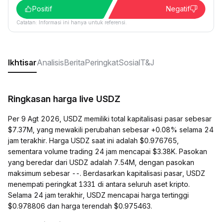
Positif
Negatif
Catatan: Informasi ini hanya untuk referensi.
Ikhtisar
Analisis
Berita
Peringkat
Sosial
T&J
Ringkasan harga live USDZ
Per 9 Agt 2026, USDZ memiliki total kapitalisasi pasar sebesar
$7.37M, yang mewakili perubahan sebesar +0.08% selama 24
jam terakhir. Harga USDZ saat ini adalah $0.976765,
sementara volume trading 24 jam mencapai $3.38K. Pasokan
yang beredar dari USDZ adalah 7.54M, dengan pasokan
maksimum sebesar --. Berdasarkan kapitalisasi pasar, USDZ
menempati peringkat 1331 di antara seluruh aset kripto.
Selama 24 jam terakhir, USDZ mencapai harga tertinggi
$0.978806 dan harga terendah $0.975463.