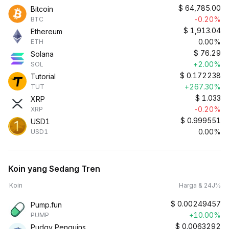
$
64,785.00
Bitcoin
-0.20%
BTC
$
1,913.04
Ethereum
0.00%
ETH
$
76.29
Solana
+2.00%
SOL
$
0.172238
Tutorial
+267.30%
TUT
$
1.033
XRP
-0.20%
XRP
$
0.999551
USD1
0.00%
USD1
Koin yang Sedang Tren
Koin
Harga & 24J%
$
0.00249457
Pump.fun
+10.00%
PUMP
$
0.0063292
Pudgy Penguins