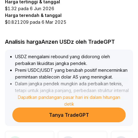
Harga tertinggi & tanggal
$1.32 pada 6 Jun 2026
Harga terendah & tanggal
$0.821209 pada 6 Mar 2025
Analisis hargaAnzen USDz oleh TradeGPT
USDZ mengalami rebound yang didorong oleh
perbaikan likuiditas jangka pendek
.
Premi USDC/USDT yang berubah positif mencerminkan
permintaan stablecoin dolar AS yang meningkat
.
Dalam jangka pendek mungkin ada perbaikan teknis,
tetapi untuk jangka panjang, perbedaan struktur internal
dan tekanan jual tren belum mengalami perbaikan
Dapatkan pandangan pasar hari ini dalam hitungan
mendasar, harga tetap berada dalam pola fluktuasi
detik
terbatas dan kecenderungan lemah masih belum
Tanya TradeGPT
berubah
.
Disarankan untuk memantau perubahan volume
transaksi dan volatilitas
.
Jika kemudian terjadi lonjakan volume dan menembus