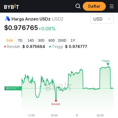
Daftar
Harga Kripto
Harga Anzen USDz USDZ
Harga Anzen USDz
USDZ
USD
$0.976765
+0.08%
24H
7D
14D
30D
60D
200D
1Y
Rendah
$
0.975664
Tinggi
$
0.978777