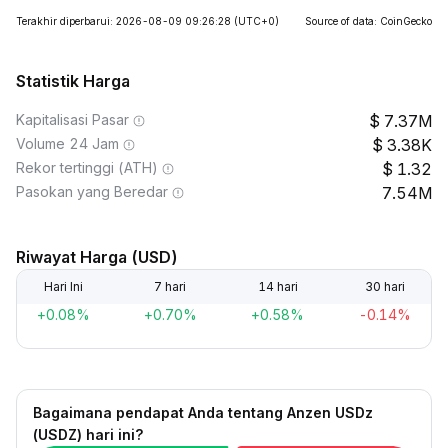
Terakhir diperbarui: 2026-08-09 09:26:28
(UTC+0)
Source of data: CoinGecko
Statistik Harga
Kapitalisasi Pasar
7.37M
Volume 24 Jam
3.38K
Rekor tertinggi (ATH)
1.32
Pasokan yang Beredar
7.54M
Riwayat Harga (USD)
Hari Ini
7 hari
14 hari
30 hari
+0.08%
+0.70%
+0.58%
-0.14%
Bagaimana pendapat Anda tentang Anzen USDz
(USDZ) hari ini?