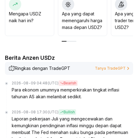
level kunci (disarankan menggunakan titik tertinggi dan
terendah satu bulan terakhir sebagai batas), posisi
Mengapa USDZ
Apa yang dapat
Apa yang d
portofolio dapat disesuaikan secara dinamis
.
naik hari ini?
memengaruhi harga
trader tent
Saat ini masih lebih baik untuk terlibat dalam jangka
masa depan USDZ?
USDZ?
pendek dan berhati-hati
.
Berita Anzen USDz
Ringkas dengan TradeGPT
Tanya TradeGPT
2026-08-09 04:48
(UTC)
Bearish
Para ekonom umumnya memperkirakan tingkat inflasi
tahunan AS akan melambat sedikit.
2026-08-08 17:30
(UTC)
Bullish
Laporan pekerjaan Juli yang mengecewakan dan
kemungkinan pendinginan inflasi minggu depan dapat
membuat The Fed menahan suku bunga pada pertemuan