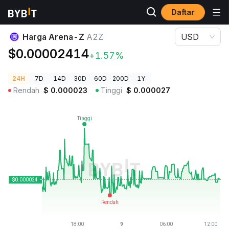
Daftar
Harga Kripto
Harga Arena-Z A2Z
Harga Arena-Z
A2Z
USD
$0.00002414
+1.57%
24H
7D
14D
30D
60D
200D
1Y
Rendah
$
0.000023
Tinggi
$
0.000027