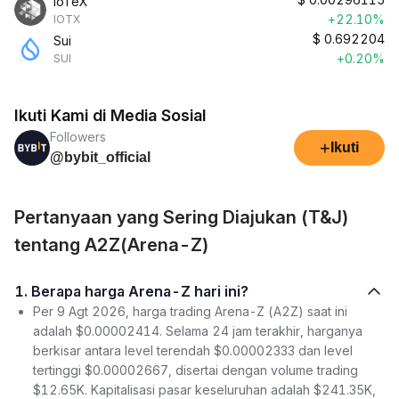
IoTeX
+22.10%
IOTX
$
0.692204
Sui
+0.20%
SUI
Ikuti Kami di Media Sosial
Followers
+
Ikuti
@bybit_official
Pertanyaan yang Sering Diajukan (T&J)
tentang A2Z(Arena-Z)
1. Berapa harga Arena-Z hari ini?
Per 9 Agt 2026, harga trading Arena-Z (A2Z) saat ini
adalah $0.00002414. Selama 24 jam terakhir, harganya
berkisar antara level terendah $0.00002333 dan level
tertinggi $0.00002667, disertai dengan volume trading
$12.65K. Kapitalisasi pasar keseluruhan adalah $241.35K,