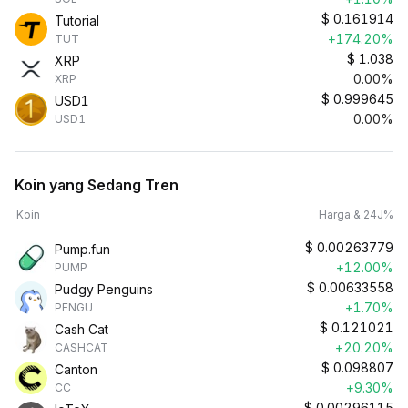
$
0.161914
Tutorial
+174.20%
TUT
$
1.038
XRP
0.00%
XRP
$
0.999645
USD1
0.00%
USD1
Koin yang Sedang Tren
Koin
Harga & 24J%
$
0.00263779
Pump.fun
+12.00%
PUMP
$
0.00633558
Pudgy Penguins
+1.70%
PENGU
$
0.121021
Cash Cat
+20.20%
CASHCAT
$
0.098807
Canton
+9.30%
CC
$
0.00296115