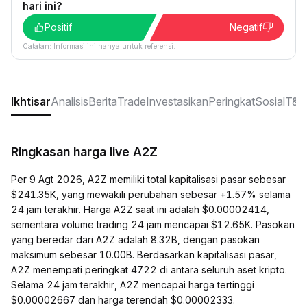
hari ini?
Positif
Negatif
Catatan: Informasi ini hanya untuk referensi.
Ikhtisar
Analisis
Berita
Trade
Investasikan
Peringkat
Sosial
T&J
Ringkasan harga live A2Z
Per 9 Agt 2026, A2Z memiliki total kapitalisasi pasar sebesar
$241.35K, yang mewakili perubahan sebesar +1.57% selama
24 jam terakhir. Harga A2Z saat ini adalah $0.00002414,
sementara volume trading 24 jam mencapai $12.65K. Pasokan
yang beredar dari A2Z adalah 8.32B, dengan pasokan
maksimum sebesar 10.00B. Berdasarkan kapitalisasi pasar,
A2Z menempati peringkat 4722 di antara seluruh aset kripto.
Selama 24 jam terakhir, A2Z mencapai harga tertinggi
$0.00002667 dan harga terendah $0.00002333.