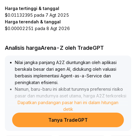
Harga tertinggi & tanggal
$0.01132395 pada 7 Agt 2025
Harga terendah & tanggal
$0.00002251 pada 8 Agt 2026
Analisis hargaArena-Z oleh TradeGPT
Nilai jangka panjang A2Z diuntungkan oleh aplikasi
berskala besar dari agen AI, didukung oleh valuasi
berbasis implementasi Agent-as-a-Service dan
peningkatan efisiensi
.
Namun, baru-baru ini akibat turunnya preferensi risiko
pasar dan mundurnya aset utama, harga A2Z terkoreksi
dari level tertinggi 0
Dapatkan pandangan pasar hari ini dalam hitungan
.
00136 ke area 0
.
detik
00092-0
.
Tanya TradeGPT
00082
.
Disarankan untuk memperhatikan perubahan sentimen
pasar dan volume transaksi A2Z
.