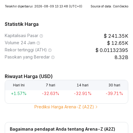
Terakhir diperbarui: 2026-08-09 13:13:48
(UTC+0)
Source of data: CoinGecko
Statistik Harga
Kapitalisasi Pasar
241.35K
Volume 24 Jam
12.65K
Rekor tertinggi (ATH)
0.01132395
Pasokan yang Beredar
8.32B
Riwayat Harga (USD)
Hari Ini
7 hari
14 hari
30 hari
+1.57%
-32.63%
-32.91%
-39.71%
Prediksi Harga Arena-Z (A2Z)
Bagaimana pendapat Anda tentang Arena-Z (A2Z)