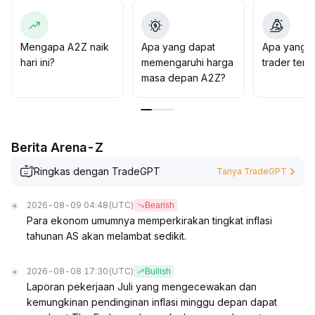
Jika mampu menembus 0
.
00092 dengan kenaikan volume, ada potensi rebound
berlanjut dengan target sekitar 0
.
Mengapa A2Z naik
Apa yang dapat
Apa yang d
00100
.
hari ini?
memengaruhi harga
trader ten
Meski begitu, dalam jangka pendek tetap perlu
masa depan A2Z?
waspada terhadap volatilitas pasar dan risiko
pembalikan sentimen
.
Berita Arena-Z
Ringkas dengan TradeGPT
Tanya TradeGPT
2026-08-09 04:48
(UTC)
Bearish
Para ekonom umumnya memperkirakan tingkat inflasi
tahunan AS akan melambat sedikit.
2026-08-08 17:30
(UTC)
Bullish
Laporan pekerjaan Juli yang mengecewakan dan
kemungkinan pendinginan inflasi minggu depan dapat