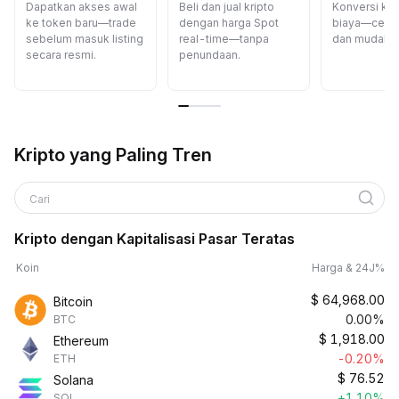
Dapatkan akses awal
Beli dan jual kripto
Konversi kri
ke token baru—trade
dengan harga Spot
biaya—cepat
sebelum masuk listing
real-time—tanpa
dan mudah.
secara resmi.
penundaan.
Kripto yang Paling Tren
Cari
Kripto dengan Kapitalisasi Pasar Teratas
Koin
Harga & 24J%
$
64,968.00
Bitcoin
0.00%
BTC
$
1,918.00
Ethereum
-0.20%
ETH
$
76.52
Solana
+1.10%
SOL