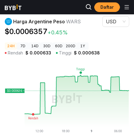
Daftar
Harga Kripto
Harga Argentine Peso WARS
Harga Argentine Peso
WARS
USD
$0.0006357
+0.45%
24H
7D
14D
30D
60D
200D
1Y
Rendah
$
0.000633
Tinggi
$
0.000638