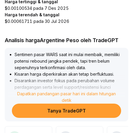
Harga tertinggi & tanggal
$0.00100534 pada 7 Des 2025
Harga terendah & tanggal
$0.00061711 pada 30 Jul 2026
Analisis hargaArgentine Peso oleh TradeGPT
Sentimen pasar WARS saat ini mulai membaik, memiliki
potensi rebound jangka pendek, tapi tren belum
sepenuhnya terkonfirmasi oleh data
.
Kisaran harga diperkirakan akan tetap berfluktuasi
.
Disarankan investor fokus pada perubahan volume
perdagangan serta level support/resistensi kunci
(seperti resistance 0,184, support 0,156),
Dapatkan pandangan pasar hari ini dalam hitungan
pertimbangkan penambahan posisi hanya setelah
detik
terjadi breakout yang valid, berhati-hati dalam mengejar
Tanya TradeGPT
harga tinggi, dan utamakan kontrol risiko penurunan
.