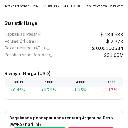
Terakhir diperbarui: 2026-08-09 08:29:54
(UTC+0)
Source of data: CoinGecko
Statistik Harga
Kapitalisasi Pasar
184.98K
Volume 24 Jam
2.37K
Rekor tertinggi (ATH)
0.00100534
Pasokan yang Beredar
291.00M
Riwayat Harga (USD)
Hari Ini
7 hari
14 hari
30 hari
+0.45%
+0.76%
+1.05%
-1.17%
Bagaimana pendapat Anda tentang Argentine Peso
(WARS) hari ini?