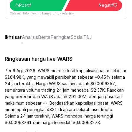
Positif
Negatif
Catatan: Informasi ini hanya untuk referensi.
Ikhtisar
Analisis
Berita
Peringkat
Sosial
T&J
Ringkasan harga live WARS
Per 9 Agt 2026, WARS memiliki total kapitalisasi pasar sebesar
$184.98K, yang mewakili perubahan sebesar +0.45% selama
24 jam terakhir. Harga WARS saat ini adalah $0.0006357,
sementara volume trading 24 jam mencapai $2.37K. Pasokan
yang beredar dari WARS adalah 291.00M, dengan pasokan
maksimum sebesar --. Berdasarkan kapitalisasi pasar, WARS
menempati peringkat 4831 di antara seluruh aset kripto.
Selama 24 jam terakhir, WARS mencapai harga tertinggi
$0.00063761 dan harga terendah $0.00063273.