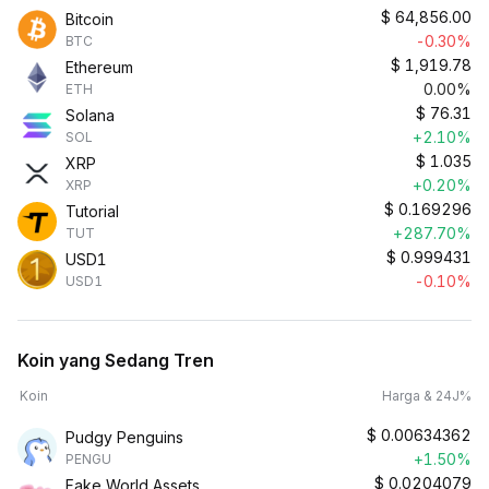
$
64,856.00
Bitcoin
-0.30%
BTC
$
1,919.78
Ethereum
0.00%
ETH
$
76.31
Solana
+2.10%
SOL
$
1.035
XRP
+0.20%
XRP
$
0.169296
Tutorial
+287.70%
TUT
$
0.999431
USD1
-0.10%
USD1
Koin yang Sedang Tren
Koin
Harga & 24J%
$
0.00634362
Pudgy Penguins
+1.50%
PENGU
$
0.0204079
Fake World Assets