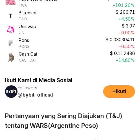
+101.20%
FWA
$
206.71
Bittensor
+4.50%
TAO
$
3.97
Uniswap
-0.90%
UNI
$
0.03039431
Pons
-6.50%
PONS
$
0.112486
Cash Cat
+14.80%
CASHCAT
Ikuti Kami di Media Sosial
Followers
+
Ikuti
@bybit_official
Pertanyaan yang Sering Diajukan (T&J)
tentang WARS(Argentine Peso)