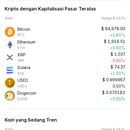
Kripto dengan Kapitalisasi Pasar Teratas
Koin
Harga & 24J%
$
64,978.00
Bitcoin
+0.80%
BTC
$
1,916.51
Ethereum
+0.60%
ETH
$
1.037
XRP
-0.60%
XRP
$
74.37
Solana
+1.60%
SOL
$
0.999967
USD1
0.00%
USD1
$
0.070182
Dogecoin
+0.90%
DOGE
Koin yang Sedang Tren
Koin
Harga & 24J%