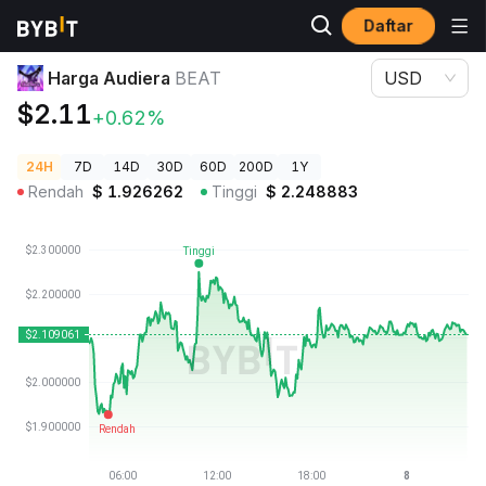
Daftar
Harga Kripto
Harga Audiera BEAT
Harga Audiera
BEAT
USD
$2.11
+0.62%
24H
7D
14D
30D
60D
200D
1Y
Rendah
$
1.926262
Tinggi
$
2.248883