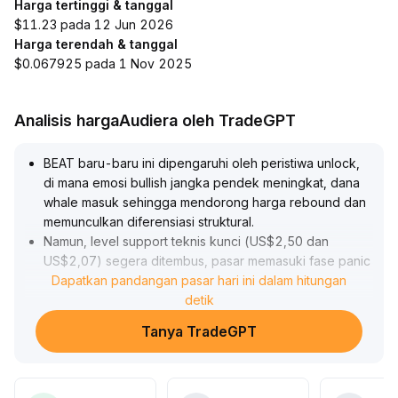
Harga tertinggi & tanggal
$11.23 pada 12 Jun 2026
Harga terendah & tanggal
$0.067925 pada 1 Nov 2025
Analisis hargaAudiera oleh TradeGPT
BEAT baru-baru ini dipengaruhi oleh peristiwa unlock,
di mana emosi bullish jangka pendek meningkat, dana
whale masuk sehingga mendorong harga rebound dan
memunculkan diferensiasi struktural
.
Namun, level support teknis kunci (US$2,50 dan
US$2,07) segera ditembus, pasar memasuki fase panic
selling dan konsolidasi breakdown
Dapatkan pandangan pasar hari ini dalam hitungan
.
Meskipun mekanisme pembakaran hampir 100% dari
detik
pendapatan platform memberikan lindung nilai terhadap
Tanya TradeGPT
nilai jangka panjang, disarankan untuk wait and see
dalam jangka pendek, menunggu volume dan posisi
derivatif naik kembali serta tekanan beli yang signifikan
muncul sebelum melakukan penataan ulang, dengan