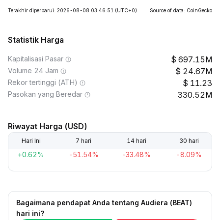
Terakhir diperbarui: 2026-08-08 03:46:51
(UTC+0)
Source of data: CoinGecko
Statistik Harga
Kapitalisasi Pasar
697.15M
Volume 24 Jam
24.67M
Rekor tertinggi (ATH)
11.23
Pasokan yang Beredar
330.52M
Riwayat Harga (USD)
Hari Ini
7 hari
14 hari
30 hari
+0.62%
-51.54%
-33.48%
-8.09%
Bagaimana pendapat Anda tentang Audiera (BEAT)
hari ini?