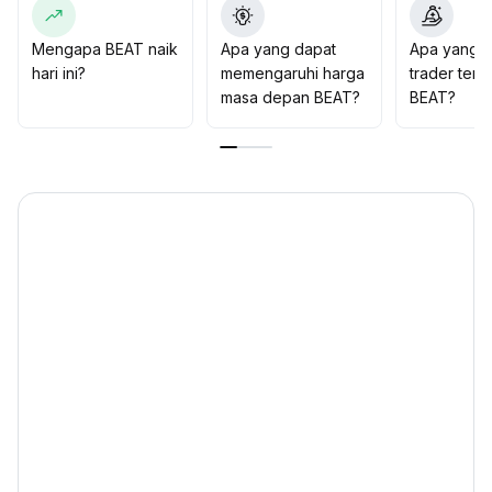
fokus pada area bawah US$1,60 hingga US$1,80
.
Mengapa BEAT naik
Apa yang dapat
Apa yang d
hari ini?
memengaruhi harga
trader tent
masa depan BEAT?
BEAT?