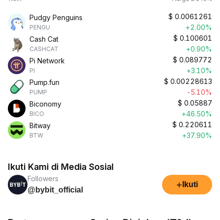
$
0.0061261
Pudgy Penguins
+2.00%
PENGU
$
0.100601
Cash Cat
+0.90%
CASHCAT
$
0.089772
Pi Network
+3.10%
PI
$
0.00228613
Pump.fun
-5.10%
PUMP
$
0.05887
Biconomy
+46.50%
BICO
$
0.220611
Bitway
+37.90%
BTW
Ikuti Kami di Media Sosial
Followers
+
Ikuti
@bybit_official