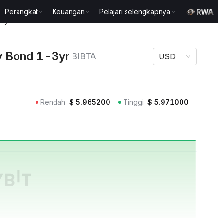
Perangkat
Keuangan
Pelajari selengkapnya
3yr BIBTA
y Bond 1-3yr
BIBTA
USD
Rendah
$
5.965200
Tinggi
$
5.971000