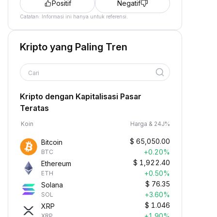
Positif
Negatif
Catatan: Informasi ini hanya untuk referensi.
Kripto yang Paling Tren
Cari
Kripto dengan Kapitalisasi Pasar
Teratas
Koin
Harga & 24J%
$
65,050.00
Bitcoin
+0.20%
BTC
$
1,922.40
Ethereum
+0.50%
ETH
$
76.35
Solana
+3.60%
SOL
$
1.046
XRP
+1.90%
XRP