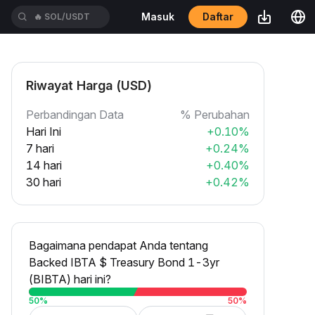
Daftar
Masuk
🔥
SOL/USDT
Riwayat Harga (USD)
Perbandingan Data
% Perubahan
Hari Ini
+0.10%
7 hari
+0.24%
14 hari
+0.40%
30 hari
+0.42%
Bagaimana pendapat Anda tentang
Backed IBTA $ Treasury Bond 1-3yr
(BIBTA) hari ini?
50
%
50
%