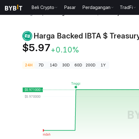
Beli Crypto
Pasar
Perdagangan
TradFi
Harga Kripto
Harga Backed IBTA $ Treasury Bond 1-
Harga Backed IBTA $ Treasur
$5.97
+0.10%
24H
7D
14D
30D
60D
200D
1Y