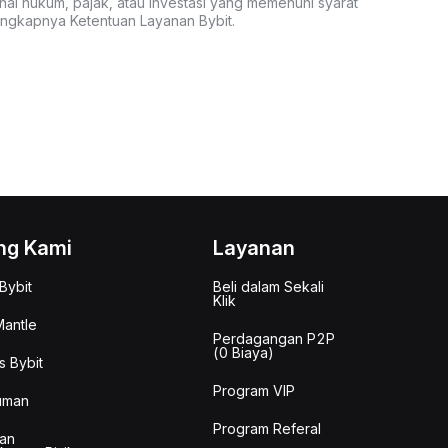
nal hukum, pajak, atau investasi yang memenuhi syarat
lengkapnya Ketentuan Layanan Bybit.
ng Kami
Layanan
Bybit
Beli dalam Sekali
Klik
antle
Perdagangan P2P
(0 Biaya)
s Bybit
Program VIP
uman
Program Referal
an