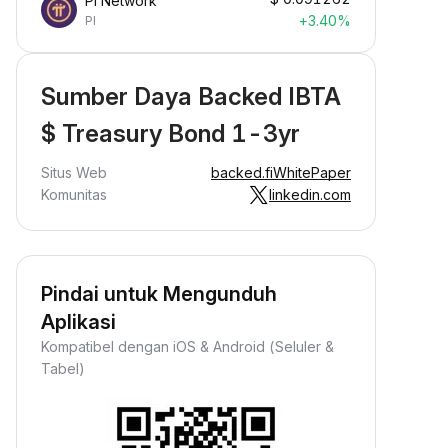
Pi Network
+3.40%
PI
Sumber Daya Backed IBTA
$ Treasury Bond 1-3yr
Situs Web
backed.fi
WhitePaper
Komunitas
linkedin.com
Pindai untuk Mengunduh
Aplikasi
Kompatibel dengan iOS & Android (Seluler &
Tabel)