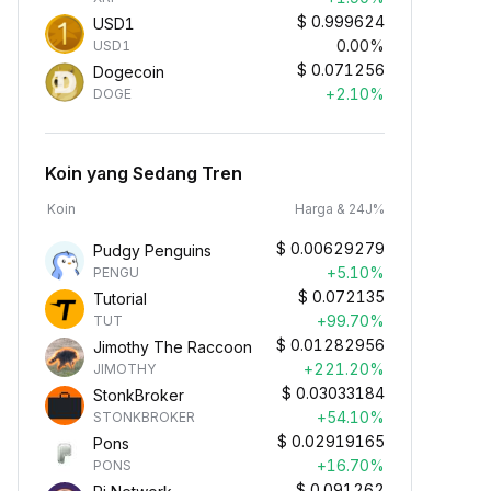
$
0.999624
USD1
0.00%
USD1
$
0.071256
Dogecoin
+2.10%
DOGE
Koin yang Sedang Tren
Koin
Harga & 24J%
$
0.00629279
Pudgy Penguins
+5.10%
PENGU
$
0.072135
Tutorial
+99.70%
TUT
$
0.01282956
Jimothy The Raccoon
+221.20%
JIMOTHY
$
0.03033184
StonkBroker
+54.10%
STONKBROKER
$
0.02919165
Pons
+16.70%
PONS
$
0.091262