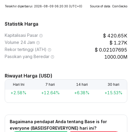
Terakhir diperbarui: 2026-08-09 06:20:30
(UTC+0)
Source of data: CoinGecko
Statistik Harga
Kapitalisasi Pasar
420.65K
Volume 24 Jam
1.27K
Rekor tertinggi (ATH)
0.02107695
Pasokan yang Beredar
1000.00M
Riwayat Harga (USD)
Hari Ini
7 hari
14 hari
30 hari
+2.58%
+12.64%
+6.38%
+15.53%
Bagaimana pendapat Anda tentang Base is for
everyone (BASEISFOREVERYONE) hari ini?