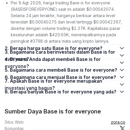
Per 9 Agt 2026, harga trading Base is for everyone
(BASEISFOREVERYONE) saat ini adalah $0.00042074.
Selama 24 jam terakhir, harganya berkisar antara level
terendah $0.00040275 dan level tertinggi $0.00042267,
disertai dengan volume trading $1.27K. Kapitalisasi pasar
keseluruhan adalah $420.65K, menempatkannya pada
peringkat #3798 di antara mata uang kripto lainnya.
2. Berapa harga satu Base is for everyone?
3. Bagaimana cara berinvestasi dalam Base is for
everyone?
4. Di mana Anda dapat membeli Base is for
everyone?
5. Bagaimana cara membeli Base is for everyone?
6. Bagaimana cara menjual Base is for everyone?
7. Apakah Base is for everyone merupakan
investasi yang bagus?
8. Berapa banyak Base is for everyone yang ada?
Sumber Daya Base is for everyone
Situs Web
zora.co
Komunitas