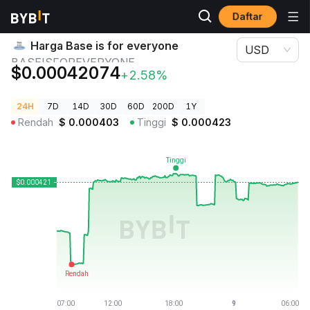
Daftar
Harga Kripto
Harga Base is for everyone BASEISFOREVERYONE
Harga Base is for everyone
USD
BASEISFOREVERYONE
$0.00042074
+2.58%
24H
7D
14D
30D
60D
200D
1Y
Rendah
$
0.000403
Tinggi
$
0.000423