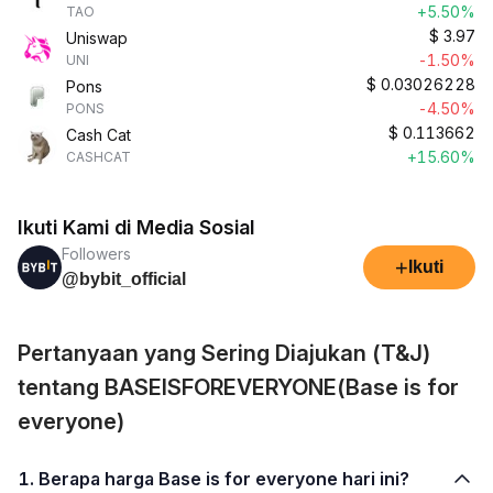
+5.50%
TAO
$
3.97
Uniswap
-1.50%
UNI
$
0.03026228
Pons
-4.50%
PONS
$
0.113662
Cash Cat
+15.60%
CASHCAT
Ikuti Kami di Media Sosial
Followers
+
Ikuti
@bybit_official
Pertanyaan yang Sering Diajukan (T&J)
tentang BASEISFOREVERYONE(Base is for
everyone)
1. Berapa harga Base is for everyone hari ini?