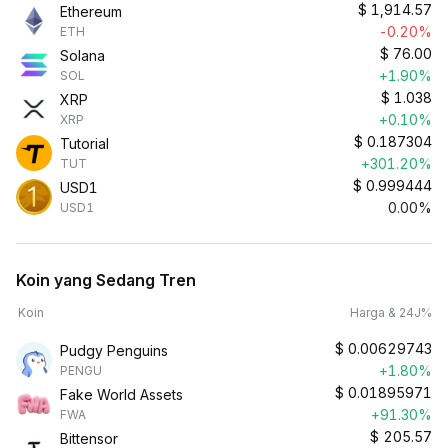
$
1,914.57
Ethereum
-0.20%
ETH
$
76.00
Solana
+1.90%
SOL
$
1.038
XRP
+0.10%
XRP
$
0.187304
Tutorial
+301.20%
TUT
$
0.999444
USD1
0.00%
USD1
Koin yang Sedang Tren
Koin
Harga & 24J%
$
0.00629743
Pudgy Penguins
+1.80%
PENGU
$
0.01895971
Fake World Assets
+91.30%
FWA
$
205.57
Bittensor