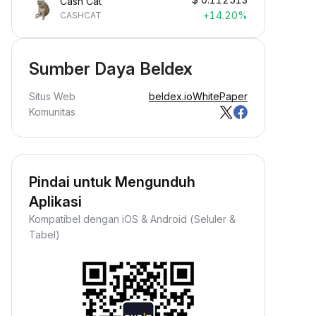
Cash Cat
+14.20%
CASHCAT
Sumber Daya Beldex
Situs Web
beldex.io
WhitePaper
Komunitas
Pindai untuk Mengunduh
Aplikasi
Kompatibel dengan iOS & Android (Seluler &
Tabel)