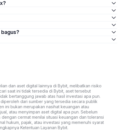
ex?
g bagus?
an dan aset digital lainnya di Bybit, melibatkan risiko
ari saat ini tidak tersedia di Bybit, aset tersebut
idak bertanggung jawab atas hasil investasi apa pun.
ni diperoleh dari sumber yang tersedia secara publik
ten ini bukan merupakan nasihat keuangan atau
al, atau menyimpan aset digital apa pun. Sebelum
s dengan cermat menilai situasi keuangan dan toleransi
nal hukum, pajak, atau investasi yang memenuhi syarat
lengkapnya Ketentuan Layanan Bybit.