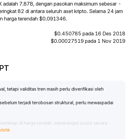
X adalah 7.87B, dengan pasokan maksimum sebesar -
ringkat 82 di antara seluruh aset kripto. Selama 24 jam
dan harga terendah $0.091346.
$0.450785 pada 16 Des 2018
$0.00027519 pada 1 Nov 2019
GPT
tetapi validitas tren masih perlu diverifikasi oleh
sebelum terjadi terobosan struktural, perlu mewaspadai
 bertahap di harga rendah, membangun posisi secara
detik
 bawah level teknis utama, dan dengan sabar menunggu
ambah posisi
.