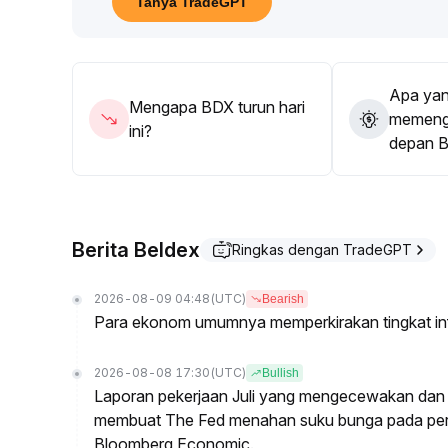
Tanya TradeGPT
Apa yan
Mengapa BDX turun hari
memenga
ini?
depan 
Berita Beldex
Ringkas dengan TradeGPT
2026-08-09 04:48
(UTC)
Bearish
Para ekonom umumnya memperkirakan tingkat infl
2026-08-08 17:30
(UTC)
Bullish
Laporan pekerjaan Juli yang mengecewakan dan 
membuat The Fed menahan suku bunga pada per
Bloomberg Economic.