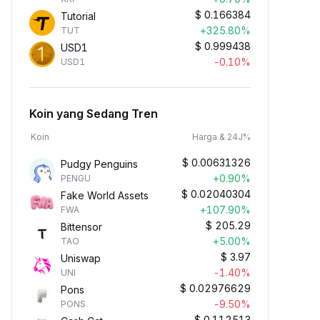
$
0.166384
Tutorial
+325.80%
TUT
$
0.999438
USD1
-0.10%
USD1
Koin yang Sedang Tren
Koin
Harga & 24J%
$
0.00631326
Pudgy Penguins
+0.90%
PENGU
$
0.02040304
Fake World Assets
+107.90%
FWA
$
205.29
Bittensor
+5.00%
TAO
$
3.97
Uniswap
-1.40%
UNI
$
0.02976629
Pons
-9.50%
PONS
$
0.112513