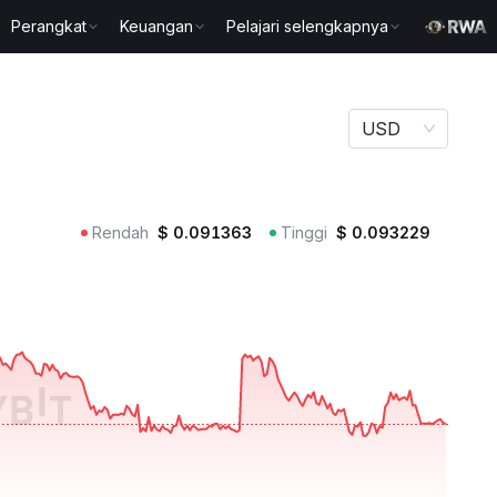
Perangkat
Keuangan
Pelajari selengkapnya
USD
Rendah
$
0.091363
Tinggi
$
0.093229