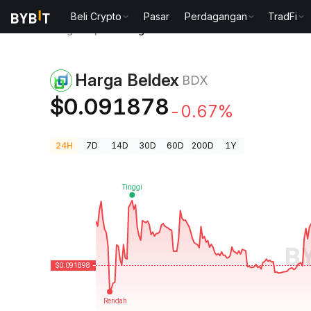
Beli Crypto
Pasar
Perdagangan
TradFi
Harga Kripto
Harga Beldex BDX
Harga Beldex
BDX
$0.091878
-0.67%
24H
7D
14D
30D
60D
200D
1Y