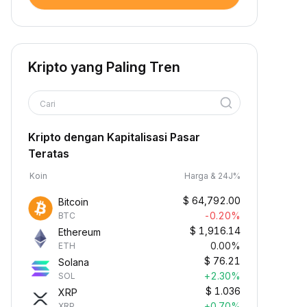
Kripto yang Paling Tren
Cari
Kripto dengan Kapitalisasi Pasar
Teratas
Koin
Harga & 24J%
$
64,792.00
Bitcoin
-0.20%
BTC
$
1,916.14
Ethereum
0.00%
ETH
$
76.21
Solana
+2.30%
SOL
$
1.036
XRP
+0.70%
XRP