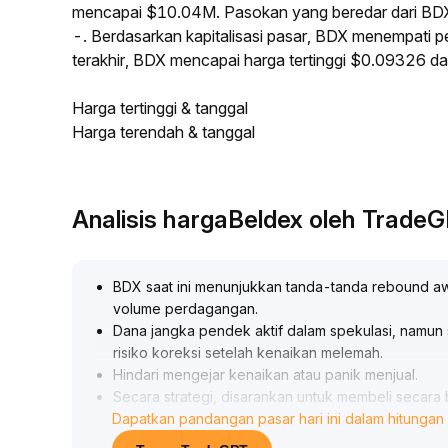
mencapai $10.04M. Pasokan yang beredar dari BD
-. Berdasarkan kapitalisasi pasar, BDX menempati pe
terakhir, BDX mencapai harga tertinggi $0.09326 
Harga tertinggi & tanggal
Harga terendah & tanggal
Analisis hargaBeldex oleh Trade
BDX saat ini menunjukkan tanda-tanda rebound awal, 
volume perdagangan
.
Dana jangka pendek aktif dalam spekulasi, namun 
risiko koreksi setelah kenaikan melemah
.
Hindari mengejar kenaikan atau panik menjual
.
Secara strategi, disarankan untuk membeli secara
Dapatkan pandangan pasar hari ini dalam hitungan 
bertahap, menempatkan stop loss secara ketat di
konfirmasi breakout dengan volume sebelum men