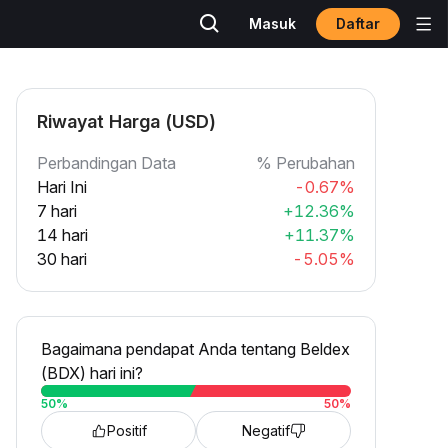
Daftar
Masuk
Riwayat Harga (USD)
Perbandingan Data
% Perubahan
Hari Ini
-0.67%
7 hari
+12.36%
14 hari
+11.37%
30 hari
-5.05%
Bagaimana pendapat Anda tentang Beldex
(BDX) hari ini?
50
%
50
%
Positif
Negatif