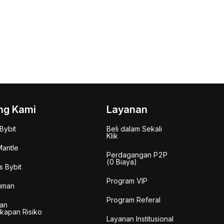
ng Kami
Layanan
Bybit
Beli dalam Sekali
Klik
antle
Perdagangan P2P
(0 Biaya)
s Bybit
Program VIP
uman
Program Referal
an
kapan Risiko
Layanan Institusional