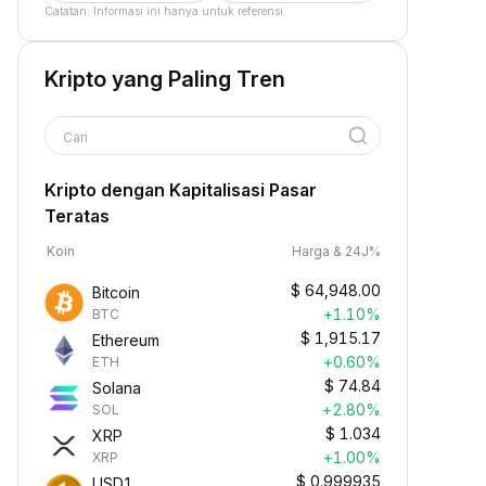
Catatan: Informasi ini hanya untuk referensi.
Kripto yang Paling Tren
Cari
Kripto dengan Kapitalisasi Pasar
Teratas
Koin
Harga & 24J%
$
64,948.00
Bitcoin
+1.10%
BTC
$
1,915.17
Ethereum
+0.60%
ETH
$
74.84
Solana
+2.80%
SOL
$
1.034
XRP
+1.00%
XRP
$
0.999935
USD1