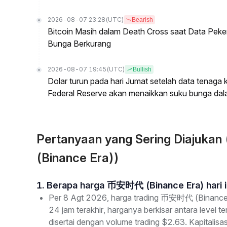
2026-08-07 23:28
(UTC)
Bearish
Bitcoin Masih dalam Death Cross saat Data Pe
Bunga Berkurang
2026-08-07 19:45
(UTC)
Bullish
Dolar turun pada hari Jumat setelah data tenag
Federal Reserve akan menaikkan suku bunga dal
Pertanyaan yang Sering Diaju
(Binance Era))
1. Berapa harga 币安时代 (Binance Era) hari i
Per 8 Agt 2026, harga trading 币安时代 (Binanc
24 jam terakhir, harganya berkisar antara level
disertai dengan volume trading $2.63. Kapitali