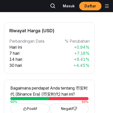
Daftar
Masuk
Riwayat Harga (USD)
Perbandingan Data
% Perubahan
Hari Ini
+0.94%
7 hari
+7.18%
14 hari
+9.41%
30 hari
+4.45%
Bagaimana pendapat Anda tentang 币安时
代 (Binance Era) (币安时代) hari ini?
50
%
50
%
Positif
Negatif