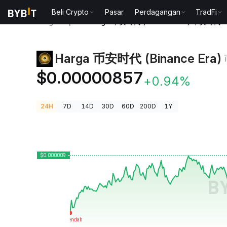
Beli Crypto
Pasar
Perdagangan
TradFi
Harga Kripto
Harga 币安时代 (Binance Era) 币安时代
Harga 币安时代 (Binance Era)
$0.00000857
+0.94%
24H
7D
14D
30D
60D
200D
1Y