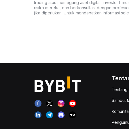
trading atau memegang aset digital, investor haru
risiko mereka, dan berkonsultasi dengan profesio
jika diperlukan. Untuk mendapatkan informasi se
Tenta
Tentang 
Sambut M
Komunita
Pengum