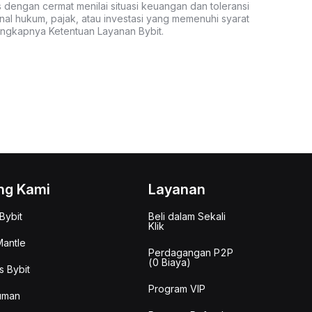
s dengan cermat menilai situasi keuangan dan toleransi
nal hukum, pajak, atau investasi yang memenuhi syarat
lengkapnya Ketentuan Layanan Bybit.
ng Kami
Layanan
Bybit
Beli dalam Sekali
Klik
antle
Perdagangan P2P
(0 Biaya)
s Bybit
Program VIP
uman