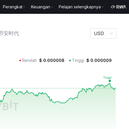
Perangkat
Keuangan
Pelajari selengkapnya
币安时代
USD
Rendah
$
0.000008
Tinggi
$
0.000009