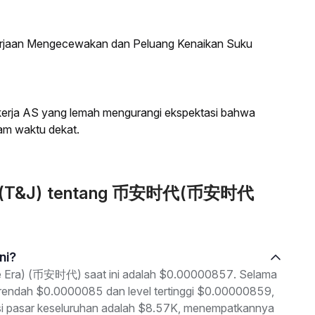
kerjaan Mengecewakan dan Peluang Kenaikan Suku
a kerja AS yang lemah mengurangi ekspektasi bahwa
am waktu dekat.
kan (T&J) tentang 币安时代(币安时代
ni?
e Era) (币安时代) saat ini adalah $0.00000857. Selama
 terendah $0.0000085 dan level tertinggi $0.00000859,
sasi pasar keseluruhan adalah $8.57K, menempatkannya