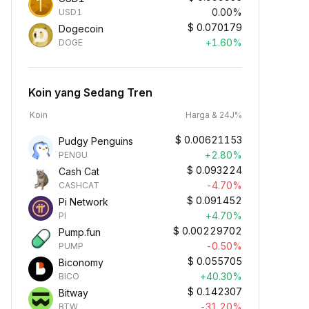
0.00%
USD1
$
0.070179
Dogecoin
+1.60%
DOGE
Koin yang Sedang Tren
Koin
Harga & 24J%
$
0.00621153
Pudgy Penguins
+2.80%
PENGU
$
0.093224
Cash Cat
-4.70%
CASHCAT
$
0.091452
Pi Network
+4.70%
PI
$
0.00229702
Pump.fun
-0.50%
PUMP
$
0.055705
Biconomy
+40.30%
BICO
$
0.142307
Bitway
-31.20%
BTW