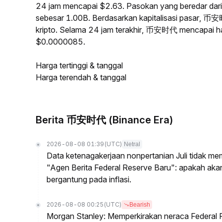
24 jam mencapai $2.63. Pasokan yang beredar d
sebesar 1.00B. Berdasarkan kapitalisasi pasar, 币
kripto. Selama 24 jam terakhir, 币安时代 mencapai ha
$0.0000085.
Harga tertinggi & tanggal
Harga terendah & tanggal
Berita 币安时代 (Binance Era)
2026-08-08 01:39
(UTC)
Netral
Data ketenagakerjaan nonpertanian Juli tidak me
"Agen Berita Federal Reserve Baru": apakah ak
bergantung pada inflasi.
2026-08-08 00:25
(UTC)
Bearish
Morgan Stanley: Memperkirakan neraca Federal R