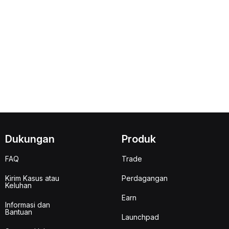
Dukungan
Produk
FAQ
Trade
Kirim Kasus atau
Perdagangan
Keluhan
Earn
Informasi dan
Bantuan
Launchpad