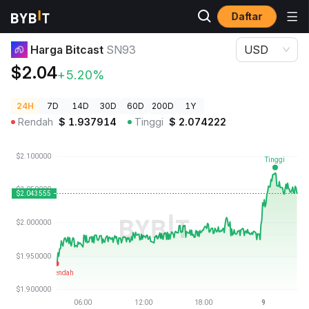
Daftar
Harga Kripto
Harga Bitcast SN93
Harga Bitcast
SN93
USD
$2.04
+5.20%
24H
7D
14D
30D
60D
200D
1Y
Rendah
$
1.937914
Tinggi
$
2.074222