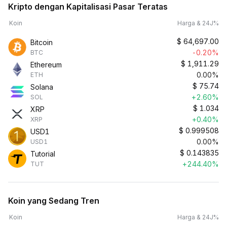
Kripto dengan Kapitalisasi Pasar Teratas
Koin
Harga & 24J%
$
64,697.00
Bitcoin
-0.20%
BTC
$
1,911.29
Ethereum
0.00%
ETH
$
75.74
Solana
+2.60%
SOL
$
1.034
XRP
+0.40%
XRP
$
0.999508
USD1
0.00%
USD1
$
0.143835
Tutorial
+244.40%
TUT
Koin yang Sedang Tren
Koin
Harga & 24J%