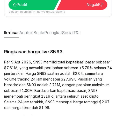
Positif
Negatif
Catatan: Informasi ini hanya untuk referensi.
Ikhtisar
Analisis
Berita
Peringkat
Sosial
T&J
Ringkasan harga live SN93
Per 9 Agt 2026, SN93 memiliki total kapitalisasi pasar sebesar
$7.61M, yang mewakili perubahan sebesar +5.79% selama 24
jam terakhir. Harga SN93 saat ini adalah $2.04, sementara
volume trading 24 jam mencapai $27.99K. Pasokan yang
beredar dari SN93 adalah 3.71M, dengan pasokan maksimum
sebesar 21.00M. Berdasarkan kapitalisasi pasar, SN93
menempati peringkat 1319 di antara seluruh aset kripto.
Selama 24 jam terakhir, SN93 mencapai harga tertinggi $2.07
dan harga terendah $1.96.