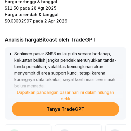
Harga tertinggi & tanggal
$11.50 pada 28 Agt 2025
Harga terendah & tanggal
$0.03002997 pada 2 Apr 2026
Analisis hargaBitcast oleh TradeGPT
Sentimen pasar SN93 mulai pulih secara bertahap,
kekuatan bullish jangka pendek menunjukkan tanda-
tanda pemulihan, volatilitas kemungkinan akan
menyempit di area support kunci, tetapi karena
kurangnya data teknikal, sinyal konfirmasi tren masih
belum memadai
.
Disarankan investor tetap berhati-hati dan menjaga
Dapatkan pandangan pasar hari ini dalam hitungan
posisi ringan sebelum benar-benar menembus level
detik
kunci 215, fokus pada konfirmasi volume transaksi dan
Tanya TradeGPT
validitas support, serta memperkuat manajemen stop
loss untuk menghindari risiko breakout palsu dan
koreksi tajam
.