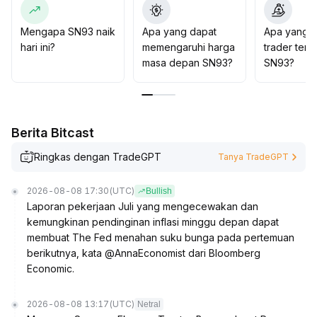
Mengapa SN93 naik
Apa yang dapat
Apa yang d
hari ini?
memengaruhi harga
trader tent
masa depan SN93?
SN93?
Berita Bitcast
Ringkas dengan TradeGPT
Tanya TradeGPT
2026-08-08 17:30
(UTC)
Bullish
Laporan pekerjaan Juli yang mengecewakan dan
kemungkinan pendinginan inflasi minggu depan dapat
membuat The Fed menahan suku bunga pada pertemuan
berikutnya, kata @AnnaEconomist dari Bloomberg
Economic.
2026-08-08 13:17
(UTC)
Netral