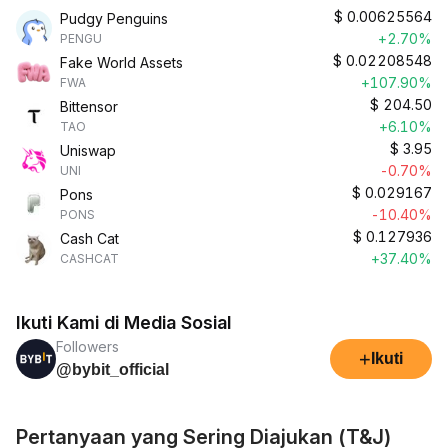
$
0.00625564
Pudgy Penguins
+2.70%
PENGU
$
0.02208548
Fake World Assets
+107.90%
FWA
$
204.50
Bittensor
+6.10%
TAO
$
3.95
Uniswap
-0.70%
UNI
$
0.029167
Pons
-10.40%
PONS
$
0.127936
Cash Cat
+37.40%
CASHCAT
Ikuti Kami di Media Sosial
Followers
+
Ikuti
@bybit_official
Pertanyaan yang Sering Diajukan (T&J)