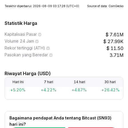
Terakhir diperbarui: 2026-08-09 03:17:28
(UTC+0)
Source of data: CoinGecko
Statistik Harga
Kapitalisasi Pasar
7.61M
Volume 24 Jam
27.99K
Rekor tertinggi (ATH)
11.50
Pasokan yang Beredar
3.71M
Riwayat Harga (USD)
Hari Ini
7 hari
14 hari
30 hari
+5.20%
+4.22%
+4.87%
+26.42%
Bagaimana pendapat Anda tentang Bitcast (SN93)
hari ini?