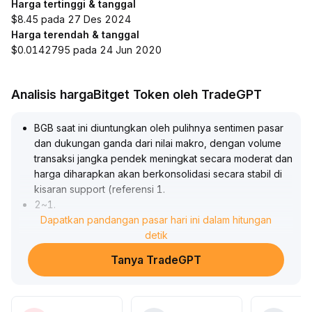
Harga tertinggi & tanggal
$8.45 pada 27 Des 2024
Harga terendah & tanggal
$0.0142795 pada 24 Jun 2020
Analisis hargaBitget Token oleh TradeGPT
BGB saat ini diuntungkan oleh pulihnya sentimen pasar
dan dukungan ganda dari nilai makro, dengan volume
transaksi jangka pendek meningkat secara moderat dan
harga diharapkan akan berkonsolidasi secara stabil di
kisaran support (referensi 1
.
2~1
.
3 dolar) sebelum menguji resistance di atasnya
Dapatkan pandangan pasar hari ini dalam hitungan
.
Dalam jangka menengah dan panjang, seiring dengan
detik
konfirmasi tren industri dan preferensi penataan dana
Tanya TradeGPT
yang menguat, BGB sebagai aset inti ekosistem memiliki
kemampuan untuk terus menarik aliran dana baru
.
Disarankan untuk menggunakan strategi "beli saat
harga turun, bangun posisi secara bertahap" untuk