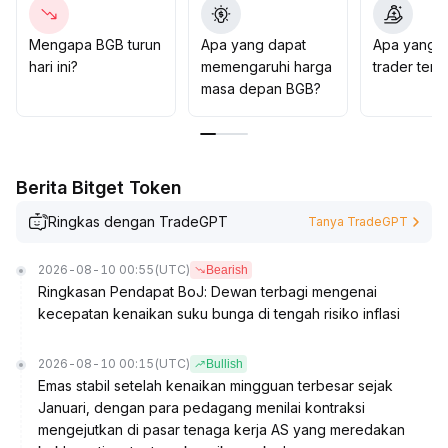
menangkap peluang volatilitas yang digerakkan oleh
sentimen, sambil secara fokus melakukan penataan
Mengapa BGB turun
Apa yang dapat
Apa yang d
untuk menyambut siklus kenaikan yang didorong oleh
hari ini?
memengaruhi harga
trader ten
nilai
.
masa depan BGB?
Berita Bitget Token
Ringkas dengan TradeGPT
Tanya TradeGPT
2026-08-10 00:55
(UTC)
Bearish
Ringkasan Pendapat BoJ: Dewan terbagi mengenai
kecepatan kenaikan suku bunga di tengah risiko inflasi
2026-08-10 00:15
(UTC)
Bullish
Emas stabil setelah kenaikan mingguan terbesar sejak
Januari, dengan para pedagang menilai kontraksi
mengejutkan di pasar tenaga kerja AS yang meredakan