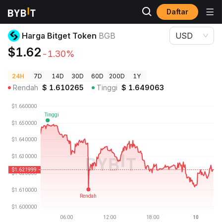
Daftar
Harga Kripto
Harga Bitget Token BGB
Harga Bitget Token
BGB
USD
$1.62
-1.30%
24H
7D
14D
30D
60D
200D
1Y
Rendah
$
1.610265
Tinggi
$
1.649063