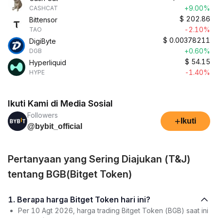
+9.00%
CASHCAT
$
202.86
Bittensor
-2.10%
TAO
$
0.00378211
DigiByte
+0.60%
DGB
$
54.15
Hyperliquid
-1.40%
HYPE
Ikuti Kami di Media Sosial
Followers
+
Ikuti
@bybit_official
Pertanyaan yang Sering Diajukan (T&J)
tentang BGB(Bitget Token)
1. Berapa harga Bitget Token hari ini?
Per 10 Agt 2026, harga trading Bitget Token (BGB) saat ini