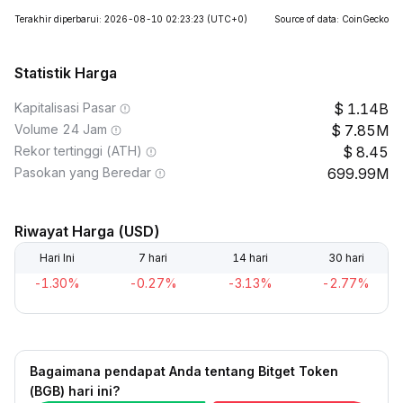
Terakhir diperbarui: 2026-08-10 02:23:23
(UTC+0)
Source of data: CoinGecko
Statistik Harga
Kapitalisasi Pasar
1.14B
Volume 24 Jam
7.85M
Rekor tertinggi (ATH)
8.45
Pasokan yang Beredar
699.99M
Riwayat Harga (USD)
Hari Ini
7 hari
14 hari
30 hari
-1.30%
-0.27%
-3.13%
-2.77%
Bagaimana pendapat Anda tentang Bitget Token
(BGB) hari ini?