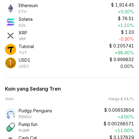
$
1,914.45
Ethereum
+0.30%
ETH
$
76.51
Solana
+1.10%
SOL
$
1.03
XRP
-0.30%
XRP
$
0.205741
Tutorial
+98.40%
TUT
$
0.999832
USD1
0.00%
USD1
Koin yang Sedang Tren
Koin
Harga & 24J%
$
0.00653804
Pudgy Penguins
+4.00%
PENGU
$
0.00268571
Pump.fun
+11.60%
PUMP
$
0.137829
Cash Cat